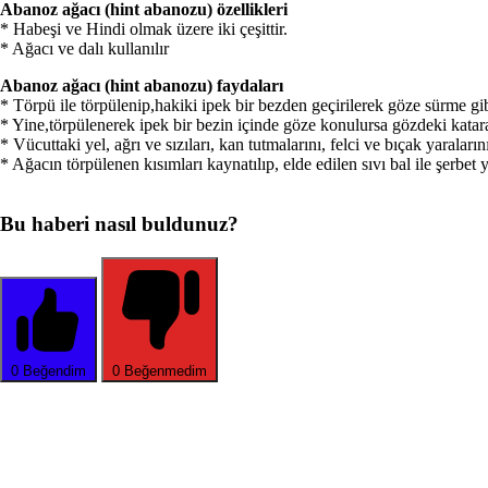
Abanoz ağacı (hint abanozu) özellikleri
* Habeşi ve Hindi olmak üzere iki çeşittir.
* Ağacı ve dalı kullanılır
Abanoz ağacı (hint abanozu) faydaları
* Törpü ile törpülenip,hakiki ipek bir bezden geçirilerek göze sürme gibi
* Yine,törpülenerek ipek bir bezin içinde göze konulursa gözdeki katarakt 
* Vücuttaki yel, ağrı ve sızıları, kan tutmalarını, felci ve bıçak yaraların
* Ağacın törpülenen kısımları kaynatılıp, elde edilen sıvı bal ile şerbet 
Bu haberi nasıl buldunuz?
0
Beğendim
0
Beğenmedim