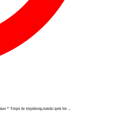
rı * Törpü ile törpülenip,hakiki ipek bir ...