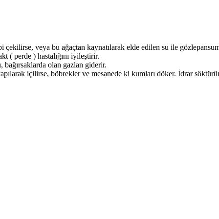
 çekilirse, veya bu ağaçtan kaynatılarak elde edilen su ile gözlepansuman
( perde ) hastalığını iyileştirir.
ı, bağırsaklarda olan gazlan giderir.
yapılarak içilirse, böbrekler ve mesanede ki kumları döker. İdrar söktürür