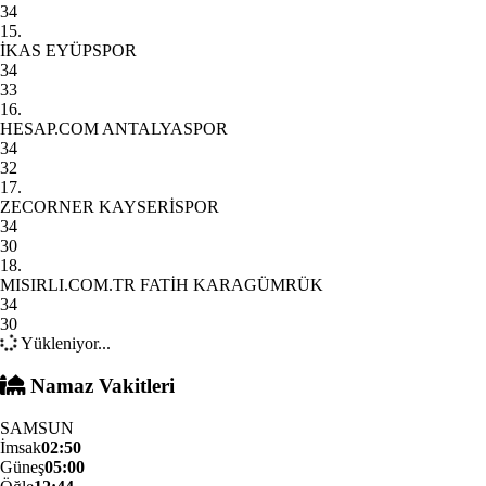
34
15.
İKAS EYÜPSPOR
34
33
16.
HESAP.COM ANTALYASPOR
34
32
17.
ZECORNER KAYSERİSPOR
34
30
18.
MISIRLI.COM.TR FATİH KARAGÜMRÜK
34
30
Yükleniyor...
Namaz Vakitleri
SAMSUN
İmsak
02:50
Güneş
05:00