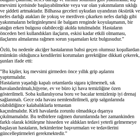
mevsimi içerisinde başlayabilmekte veya var olan yakınmaların sıklığı
ve şiddeti artmaktadır. Bilhassa geceleri uykudan uyandıran öksürük ve
nefes darlığı atakları ile yokuş ve merdiven çıkarken nefes darlığı gibi
yakınmaların belirginleşmesi ile balgam renginde koyulaşmanın, bir
atağın erken bulgusu olabileceği akılda tutulmalıdır. Hastaların
önceden beri kullandıkları ilaçların, eskisi kadar etkili olmaması,
ilaçlarını almalarına rağmen sorun yaşamaları kriz bulgusudur.”
Özlü, bu nedenle akciğer hastalarının bahsi geçen olumsuz koşullardan
mümkün olduğunca kendilerini korumaları gerektiğine dikkati çekerek,
şunları ifade etti:
”Bu kişiler, kış mevsimi girmeden önce yıllık grip aşılarını
yaptırmalıdır.
Hastaların yaşadığı kapalı ortamlarda sigara içilmemeli, sık
havalandırılmalı,hijyene, ev ve büro içi hava temizliğine özen
gösterilmeli. Soba kullanılıyorsa boru ve bacalar temizlenip iyi drenaj
sağlanmalı. Gece oda havası nemlendirilmeli, grip salgınlarında
olabildiğince kalabalıklarla temastan
kaçınılmalıdır. Kirli havalarda zorunlu olmadıkça dışarıya
çıkılmamalıdır. Bu tedbirlere rağmen durumlarında her zamankinden
farklı olarak kötüleşme hisseden ve aldıkları tedavi yeterli gelmemeye
başlayan hastaların, hekimlerine başvurmaları ve tedavilerini
güncelleştirmeleri gerekmektedir.”