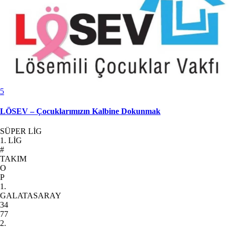
5
LÖSEV – Çocuklarımızın Kalbine Dokunmak
SÜPER LİG
1. LİG
#
TAKIM
O
P
1.
GALATASARAY
34
77
2.