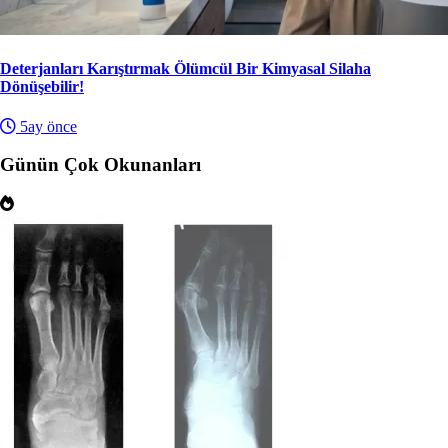
Deterjanları Karıştırmak Ölümcül Bir Kimyasal Silaha
Dönüşebilir!
5ay önce
Günün Çok Okunanları