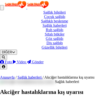
Sağlık
bilgileri
Çocuk
sağlığı
Sağlıklı
beslenme
Sağlık
haberleri
Ruh
sağlığı
Şifalı
bitkiler
Göz
sağlığı
Diş
sağlığı
Güzellik
bilgileri
DİĞER
Foto
Video
Gönder
Anasayfa
/
Sağlık haberleri
/
Akciğer hastalıklarına kış uyarısı
Sağlık haberleri
Akciğer hastalıklarına kış uyarısı