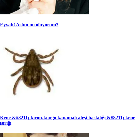
Eyvah! Astım mı oluyorum?
Kene &#8211; kırım-kongo kanamalı ateşi hastalığı &#8211; kene
ısırığı