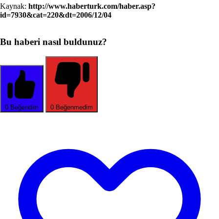
Kaynak:
http://www.haberturk.com/haber.asp?
id=7930&cat=220&dt=2006/12/04
Bu haberi nasıl buldunuz?
0
Beğendim
0
Beğenmedim