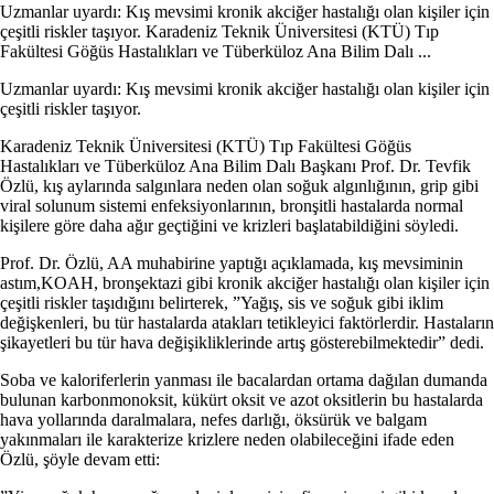
Uzmanlar uyardı: Kış mevsimi kronik akciğer hastalığı olan kişiler için
çeşitli riskler taşıyor. Karadeniz Teknik Üniversitesi (KTÜ) Tıp
Fakültesi Göğüs Hastalıkları ve Tüberküloz Ana Bilim Dalı ...
Uzmanlar uyardı: Kış mevsimi kronik akciğer hastalığı olan kişiler için
çeşitli riskler taşıyor.
Karadeniz Teknik Üniversitesi (KTÜ) Tıp Fakültesi Göğüs
Hastalıkları ve Tüberküloz Ana Bilim Dalı Başkanı Prof. Dr. Tevfik
Özlü, kış aylarında salgınlara neden olan soğuk algınlığının, grip gibi
viral solunum sistemi enfeksiyonlarının, bronşitli hastalarda normal
kişilere göre daha ağır geçtiğini ve krizleri başlatabildiğini söyledi.
Prof. Dr. Özlü, AA muhabirine yaptığı açıklamada, kış mevsiminin
astım,KOAH, bronşektazi gibi kronik akciğer hastalığı olan kişiler için
çeşitli riskler taşıdığını belirterek, ”Yağış, sis ve soğuk gibi iklim
değişkenleri, bu tür hastalarda atakları tetikleyici faktörlerdir. Hastaların
şikayetleri bu tür hava değişikliklerinde artış gösterebilmektedir” dedi.
Soba ve kaloriferlerin yanması ile bacalardan ortama dağılan dumanda
bulunan karbonmonoksit, kükürt oksit ve azot oksitlerin bu hastalarda
hava yollarında daralmalara, nefes darlığı, öksürük ve balgam
yakınmaları ile karakterize krizlere neden olabileceğini ifade eden
Özlü, şöyle devam etti: