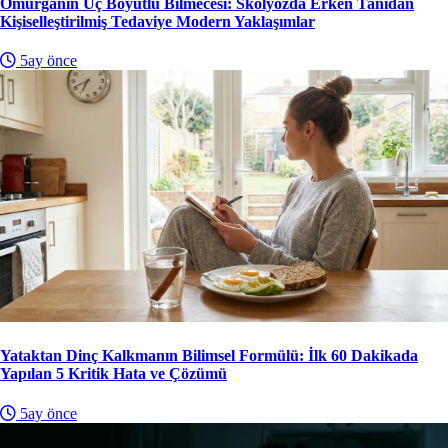
Omurganın Üç Boyutlu Bilmecesi: Skolyozda Erken Tanıdan
Kişiselleştirilmiş Tedaviye Modern Yaklaşımlar
5ay önce
Yataktan Dinç Kalkmanın Bilimsel Formülü: İlk 60 Dakikada
Yapılan 5 Kritik Hata ve Çözümü
5ay önce