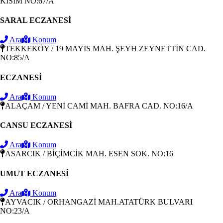
KISIM NO:67/A
SARAL ECZANESİ
Ara
Konum
TEKKEKÖY / 19 MAYIS MAH. ŞEYH ZEYNETTİN CAD.
NO:85/A
ECZANESİ
Ara
Konum
ALAÇAM / YENİ CAMİ MAH. BAFRA CAD. NO:16/A
CANSU ECZANESİ
Ara
Konum
ASARCIK / BİÇİMCİK MAH. ESEN SOK. NO:16
UMUT ECZANESİ
Ara
Konum
AYVACIK / ORHANGAZİ MAH.ATATÜRK BULVARI
NO:23/A