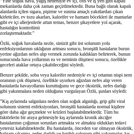
”Yine soğuk hava, yağış nedeniyle ev içi, ofis ve iş yeri gibi kapalı
mekanlarda daha çok zaman geçirilmektedir. Buna bağlı olarak kapalı
alanlarda içilen sigara, pişirme ve ısınma amaçlı yakıtlardan çıkan
kirleticiler, ev tozu akarları, kalorifer ve hamam böcekleri ile mantarlar
gibi ev içi allerjenlerle artan temas, benzer şikayetlere yol açarak,
hastalığın kontrolünü
zorlaştırmaktadır.”
Özlü, soğuk havalarda nezle, sinüzit gibi üst solunum yolu
enfeksiyonlarının sıklığının artması sonucu, bronşitli hastaların burun
yerine ağızdan nefes alıp vermek zorunda kaldıkları belirterek, bunun
sonucunda hava yollarının ısı ve neminin düşmesi sonucu, özellikle
geceleri ataklar ortaya çıkabileceğini söyledi.
Benzer şekilde, soba veya kalorifer nedeniyle ev içi ortamın nispi nem
oranının çok düşmesi, özellikle uyurken ağızdan nefes alıp veren
hastalarda havayollarını kuruttuğunu ve gece öksürük, nefes darlığı
gibi yakınmalara neden olduğunu vurgulayan Özlü, şunları söyledi:
”Kış aylarında salgınlara neden olan soğuk algınlığı, grip gibi viral
solunum sistemi enfeksiyonları, bronşitli hastalarda normal kişilere
göre daha ağır geçmekte ve krizleri başlatabilmektedir. Tüm bu
faktörlerin bir araya gelmesiyle kış aylarında kronik akciğer
hastalarının çoğunun sorunları artmakta ve almakta oldukları tedavi
yetersiz kalabilmektedir. Bu hastalarda, önceden var olmayan öksürük,
balgam çıkarma, nefes darlığı ve hırıltılı solunum gibi yakınmalar, kış