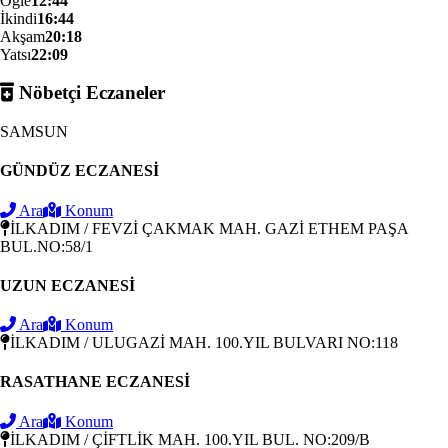
Öğle
12:44
İkindi
16:44
Akşam
20:18
Yatsı
22:09
Nöbetçi Eczaneler
SAMSUN
GÜNDÜZ ECZANESİ
Ara
Konum
İLKADIM / FEVZİ ÇAKMAK MAH. GAZİ ETHEM PAŞA
BUL.NO:58/1
UZUN ECZANESİ
Ara
Konum
İLKADIM / ULUGAZİ MAH. 100.YIL BULVARI NO:118
RASATHANE ECZANESİ
Ara
Konum
İLKADIM / ÇİFTLİK MAH. 100.YIL BUL. NO:209/B