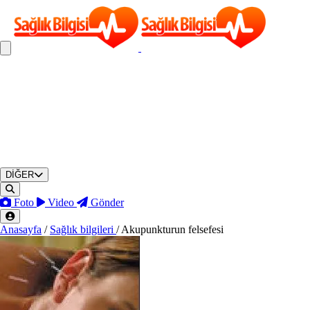
DİĞER
Foto
Video
Gönder
Anasayfa
/
Sağlık bilgileri
/
Akupunkturun felsefesi