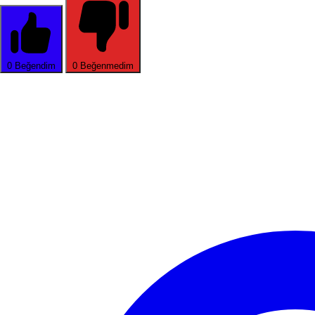
0
Beğendim
0
Beğenmedim