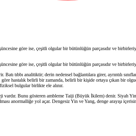
ncesine göre ise, çeşitli olgular bir bütünlüğün parçasıdır ve birbirleriyl
ncesine göre ise, çeşitli olgular bir bütünlüğün parçasıdır ve birbirleriyl
 Batı tıbbı analitiktir; derin nedensel bağlantılara girer, ayrıntılı sınıf
 göre hastalık belirli bir zamanda, belirli bir kişide ortaya çıkan bir olg
iksel bulgular birlikte ele alınır.
neji vardır. Bunu gösteren ambleme Taiji (Büyük İkilem) denir. Siyah Yi
ası anormalliğe yol açar. Dengesiz Yin ve Yang, denge arayışı içerisind