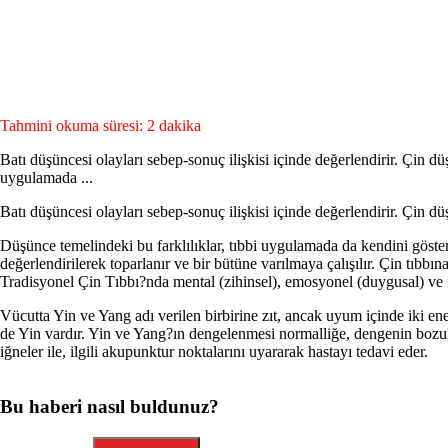
Tahmini okuma süresi: 2 dakika
Batı düşüncesi olayları sebep-sonuç ilişkisi içinde değerlendirir. Çin düşü
uygulamada ...
Batı düşüncesi olayları sebep-sonuç ilişkisi içinde değerlendirir. Çin düşü
Düşünce temelindeki bu farklılıklar, tıbbi uygulamada da kendini gösterir.
değerlendirilerek toparlanır ve bir bütüne varılmaya çalışılır. Çin tıbbına
Tradisyonel Çin Tıbbı?nda mental (zihinsel), emosyonel (duygusal) ve fiz
Vücutta Yin ve Yang adı verilen birbirine zıt, ancak uyum içinde iki e
de Yin vardır. Yin ve Yang?ın dengelenmesi normalliğe, dengenin bozulm
iğneler ile, ilgili akupunktur noktalarını uyararak hastayı tedavi eder.
Bu haberi nasıl buldunuz?