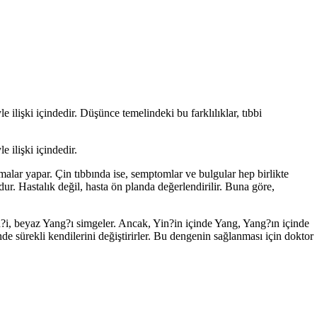
e ilişki içindedir. Düşünce temelindeki bu farklılıklar, tıbbi
e ilişki içindedir.
lamalar yapar. Çin tıbbında ise, semptomlar ve bulgular hep birlikte
udur. Hastalık değil, hasta ön planda değerlendirilir. Buna göre,
n?i, beyaz Yang?ı simgeler. Ancak, Yin?in içinde Yang, Yang?ın içinde
e sürekli kendilerini değiştirirler. Bu dengenin sağlanması için doktor