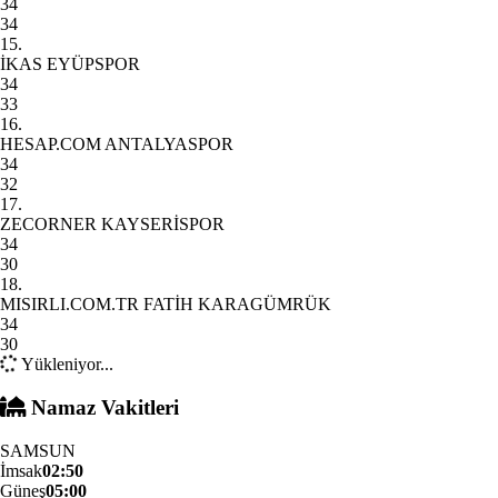
34
34
15.
İKAS EYÜPSPOR
34
33
16.
HESAP.COM ANTALYASPOR
34
32
17.
ZECORNER KAYSERİSPOR
34
30
18.
MISIRLI.COM.TR FATİH KARAGÜMRÜK
34
30
Yükleniyor...
Namaz Vakitleri
SAMSUN
İmsak
02:50
Güneş
05:00