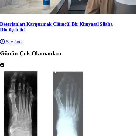
Deterjanları Karıştırmak Ölümcül Bir Kimyasal Silaha
Dönüşebilir!
5ay önce
Günün Çok Okunanları