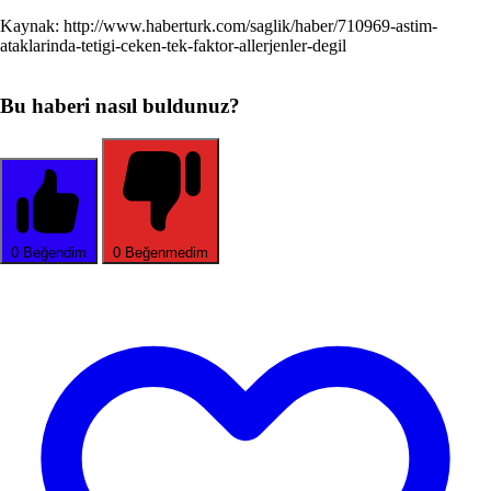
Kaynak: http://www.haberturk.com/saglik/haber/710969-astim-
ataklarinda-tetigi-ceken-tek-faktor-allerjenler-degil
Bu haberi nasıl buldunuz?
0
Beğendim
0
Beğenmedim