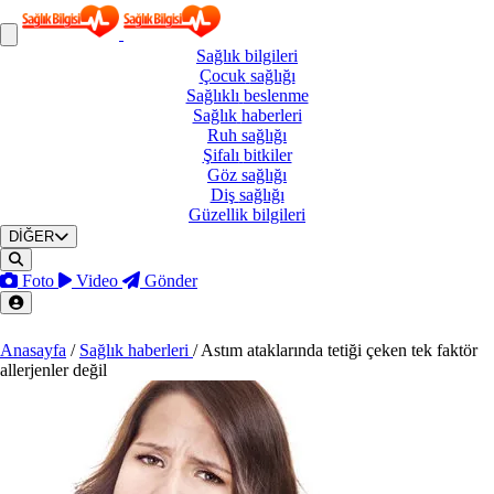
Sağlık
bilgileri
Çocuk
sağlığı
Sağlıklı
beslenme
Sağlık
haberleri
Ruh
sağlığı
Şifalı
bitkiler
Göz
sağlığı
Diş
sağlığı
Güzellik
bilgileri
DİĞER
Foto
Video
Gönder
Anasayfa
/
Sağlık haberleri
/
Astım ataklarında tetiği çeken tek faktör
allerjenler değil