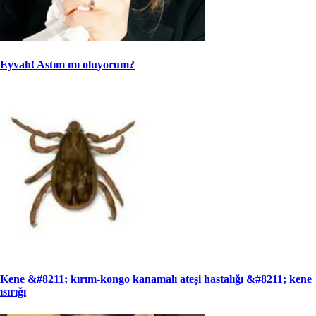
Eyvah! Astım mı oluyorum?
Kene &#8211; kırım-kongo kanamalı ateşi hastalığı &#8211; kene
ısırığı