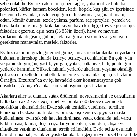
sebep olabilir. Ev tozu akarları, çimen, ağaç, yabani ot ve hububat
polenleri, küfler, hamam böcekleri, kedi, köpek, kuş gibi ev içerisinde
beslenen hayvanlar, nezle, grip gibi enfeksiyonlar, sigara dumanı,
odun, kömür dumanı, tezek yakma, parfüm, saç spreyleri, yemek ve
boya kokuları gibi ağır kokular, sis ve hava kirliliği, stres ve psikolojik
faktörler, egzersiz, aşırı nem (% 85?in üzeri), hava ve mevsim
şartlarındaki değişim, gülme, ağlama gibi ani sık nefes alış verişini
gerektiren manevralar, mesleki faktörler.
Ev tozu akarları gözle göremediğimiz, ancak iç ortamlarda milyarlarca
bulunan mikroskop altında keneye benzeyen canlılardır. En çok, yün
ve pamuklu yorgan, yastık, yorgan, yatak, battaniye, halı, perde gibi
yerlerde barınırlar. Yüksek rakımlı yerlerde akarların yaşama olasılığı
çok azken, özellikle rutubetli iklimlerde yaşama olasılığı çok fazladır.
Örneğin, Erzurum?da ev içi havadaki akar konsantrasyonu çok
düşükken, Alanya?da akar konsantrasyonu çok fazladır.
Akarlara allerjisi olanlar, yatak örtülerini, nevresimlerini ve çarşaflarını
haftada en az 2 kez değiştirmeli ve bunları 60 derece üzerinde bir
sıcaklıkta yıkamalıdırlar.Evde sık sık temizlik yapılması, tercihen
temizliğin başkası tarafından yapması, kişi kendi yapıyorsa maske
kullanılması, evin sık sık havalandırılması, yatak odasında halı varsa
kaldırılması, kumaş döşeli eşyalar yerine deri, suni deri, ahşap ve
plastikten yapılmış olanlarının tercih edilmelidir. Evde peluş oyuncak
barındırılmamalı, yatak ve yastıklar akarları geçirmeyen özel bir kılıf ile