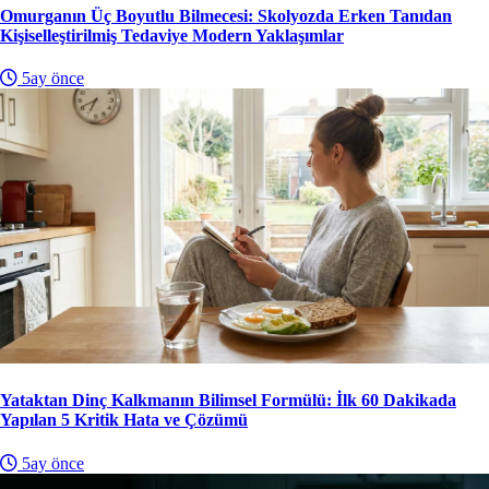
Omurganın Üç Boyutlu Bilmecesi: Skolyozda Erken Tanıdan
Kişiselleştirilmiş Tedaviye Modern Yaklaşımlar
5ay önce
Yataktan Dinç Kalkmanın Bilimsel Formülü: İlk 60 Dakikada
Yapılan 5 Kritik Hata ve Çözümü
5ay önce