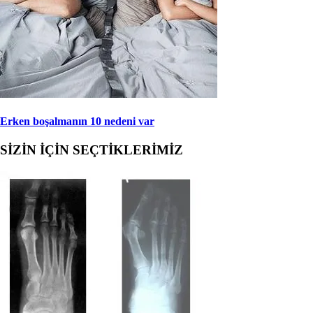
Erken boşalmanın 10 nedeni var
SİZİN İÇİN SEÇTİKLERİMİZ