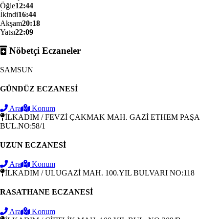
Öğle
12:44
İkindi
16:44
Akşam
20:18
Yatsı
22:09
Nöbetçi Eczaneler
SAMSUN
GÜNDÜZ ECZANESİ
Ara
Konum
İLKADIM / FEVZİ ÇAKMAK MAH. GAZİ ETHEM PAŞA
BUL.NO:58/1
UZUN ECZANESİ
Ara
Konum
İLKADIM / ULUGAZİ MAH. 100.YIL BULVARI NO:118
RASATHANE ECZANESİ
Ara
Konum