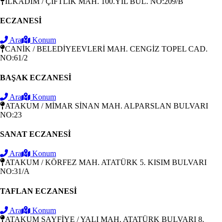
İLKADIM / ÇİFTLİK MAH. 100.YIL BUL. NO:209/B
ECZANESİ
Ara
Konum
CANİK / BELEDİYEEVLERİ MAH. CENGİZ TOPEL CAD.
NO:61/2
BAŞAK ECZANESİ
Ara
Konum
ATAKUM / MİMAR SİNAN MAH. ALPARSLAN BULVARI
NO:23
SANAT ECZANESİ
Ara
Konum
ATAKUM / KÖRFEZ MAH. ATATÜRK 5. KISIM BULVARI
NO:31/A
TAFLAN ECZANESİ
Ara
Konum
ATAKUM SAYFİYE / YALI MAH. ATATÜRK BULVARI 8.