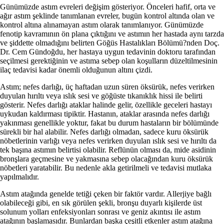
Günümüzde astım evreleri değişim gösteriyor. Önceleri hafif, orta ve
ağır astım şeklinde tanımlanan evreler, bugün kontrol altında olan ve
kontrol altına alınamayan astım olarak tanımlanıyor. Günümüzde
fenotip kavramının ön plana çıktığını ve astımın her hastada aynı tarzda
ve şiddette olmadığını belirten Göğüs Hastalıkları Bölümü?nden Doç.
Dr. Cem Gündoğdu, her hastaya uygun tedavinin doktoru tarafından
seçilmesi gerektiğinin ve astıma sebep olan koşulların düzeltilmesinin
ilaç tedavisi kadar önemli olduğunun altını çizdi.
Astım; nefes darlığı, üç haftadan uzun süren öksürük, nefes verirken
duyulan hırıltı veya ıslık sesi ve göğüste tıkanıklık hissi ile belirti
gösterir. Nefes darlığı ataklar halinde gelir, özellikle geceleri hastayı
uykudan kaldırması tipiktir. Hastanın, ataklar arasında nefes darlığı
yakınması genellikle yoktur, fakat bu durum hastaların bir bölümünde
sürekli bir hal alabilir. Nefes darlığı olmadan, sadece kuru öksürük
nöbetlerinin varlığı veya nefes verirken duyulan ıslık sesi ve hırıltı da
tek başına astımın belirtisi olabilir. Reflünün olması da, mide asidinin
bronşlara geçmesine ve yakmasına sebep olacağından kuru öksürük
nöbetleri yaratabilir. Bu nedenle akla getirilmeli ve tedavisi mutlaka
yapılmalıdır.
Astım atağında genelde tetiği çeken bir faktör vardır. Allerjiye bağlı
olabileceği gibi, en sık görülen şekli, bronşu duyarlı kişilerde üst
solunum yolları enfeksiyonları sonrası ve geniz akıntısı ile astım
atağının başlamasıdır. Bunlardan başka çeşitli etkenler astım atağına