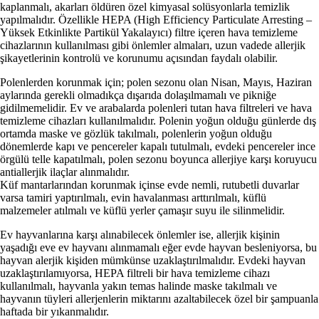
kaplanmalı, akarları öldüren özel kimyasal solüsyonlarla temizlik
yapılmalıdır. Özellikle HEPA (High Efficiency Particulate Arresting –
Yüksek Etkinlikte Partikül Yakalayıcı) filtre içeren hava temizleme
cihazlarının kullanılması gibi önlemler almaları, uzun vadede allerjik
şikayetlerinin kontrolü ve korunumu açısından faydalı olabilir.
Polenlerden korunmak için; polen sezonu olan Nisan, Mayıs, Haziran
aylarında gerekli olmadıkça dışarıda dolaşılmamalı ve pikniğe
gidilmemelidir. Ev ve arabalarda polenleri tutan hava filtreleri ve hava
temizleme cihazları kullanılmalıdır. Polenin yoğun olduğu günlerde dış
ortamda maske ve gözlük takılmalı, polenlerin yoğun olduğu
dönemlerde kapı ve pencereler kapalı tutulmalı, evdeki pencereler ince
örgülü telle kapatılmalı, polen sezonu boyunca allerjiye karşı koruyucu
antiallerjik ilaçlar alınmalıdır.
Küf mantarlarından korunmak içinse evde nemli, rutubetli duvarlar
varsa tamiri yaptırılmalı, evin havalanması arttırılmalı, küflü
malzemeler atılmalı ve küflü yerler çamaşır suyu ile silinmelidir.
Ev hayvanlarına karşı alınabilecek önlemler ise, allerjik kişinin
yaşadığı eve ev hayvanı alınmamalı eğer evde hayvan besleniyorsa, bu
hayvan alerjik kişiden mümkünse uzaklaştırılmalıdır. Evdeki hayvan
uzaklaştırılamıyorsa, HEPA filtreli bir hava temizleme cihazı
kullanılmalı, hayvanla yakın temas halinde maske takılmalı ve
hayvanın tüyleri allerjenlerin miktarını azaltabilecek özel bir şampuanla
haftada bir yıkanmalıdır.