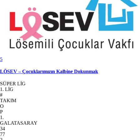
5
LÖSEV – Çocuklarımızın Kalbine Dokunmak
SÜPER LİG
1. LİG
#
TAKIM
O
P
1.
GALATASARAY
34
77
2.