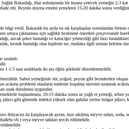
ren Sağlık Bakanlığı, iftar sofralarında bir insana yetecek yemeğin 2-3 ka
 ifade etti. Beynin doyma emrini yemekten 15-20 dakika sonra verdiğini
 de bilgi verdi. Bakanlık bu ayda en sık karşılaşılan sorunlardan birin
arın ortaya çıkmaması için sağlıklı beslenme önerileri çerçevesinde har
dığı, ancak şeker hastalığı ve karaciğer yetmezliği gibi bazı hastalıkl
lık, kronik hastalığı olan kişilerin ise, mutlaka ilgili uzman hekime dan
R
e sıraladı:
dir.
ra 1-1.5 saat aralıklarla iki ara öğün şeklinde düzenlenmelidir.
nemlidir. Sahur yemeğinde süt, yoğurt, peynir gibi besinlerden oluşan h
şırı acıkma problemi olanların midenin boşalma süresini uzatarak acıkma
ardan uzak durulması uygundur.
if yemeklerle başlanılması, 10-15 dakika sonra az yağlı et yemeği, sebz
ç pilavı gibi glisemik indeksi yüksek olan gıdalar yerine bulgur pilavı,
sıvı ihtiyacını da karşılayacak ayran, taze sıkılmış meyve suları, soda, s
 muhallebi vb.) veya meyve tatlıları tercih edilmelidir.
enilmelidir.