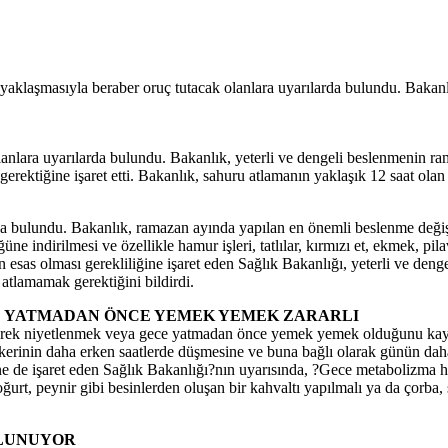
ın yaklaşmasıyla beraber oruç tutacak olanlara uyarılarda bulundu. Baka
lanlara uyarılarda bulundu. Bakanlık, yeterli ve dengeli beslenmenin 
iğine işaret etti. Bakanlık, sahuru atlamanın yaklaşık 12 saat olan a
rda bulundu. Bakanlık, ramazan ayında yapılan en önemli beslenme değişi
e indirilmesi ve özellikle hamur işleri, tatlılar, kırmızı et, ekmek, pila
nın esas olması gerekliliğine işaret eden Sağlık Bakanlığı, yeterli ve d
lamamak gerektiğini bildirdi.
E YATMADAN ÖNCE YEMEK YEMEK ZARARLI
 içerek niyetlenmek veya gece yatmadan önce yemek yemek olduğunu kayde
n şekerinin daha erken saatlerde düşmesine ve buna bağlı olarak günün 
e de işaret eden Sağlık Bakanlığı?nın uyarısında, ?Gece metabolizma hı
ğurt, peynir gibi besinlerden oluşan bir kahvaltı yapılmalı ya da çorba
ULUNUYOR