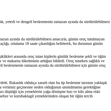
nlık, yeterli ve dengeli beslenmenin ramazan ayında da sürdürülebilmesi
ramazan ayında da sürdürülebilmesi amacıyla, günün oruç tutulmayan
çlığı, ortalama 18 saate çıkardığını belirterek, bu durumun günün
klikleri arasında oruç tutan kişilerin günlük beslenme şekli ve öğün
v ve makarna tüketiminin arttığını bildirdi. Oruç tutarken sağlıklı ve
engeli beslenmenin ramazan ayında da sürdürülebilmesi için günün oruç
tti. Bakanlık oldukça zararlı olan bu tip beslenme tarzının yaklaşık
daha verimsiz geçmesine neden olduğunun unutulmamsı gerektiğine
zı düştüğü için yemeklerin yağa dönüşme hızı ve kilo alma riski
, sebze ve kurubaklagil yemeklerinden oluşan bir öğün tercih