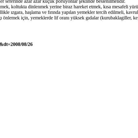
her seferinde azar azar küçük porsiyonlar şeklinde beslenilmelidir.
mek, koltukta dinlenmek yerine biraz hareket etmek, kısa mesafeli yürü
kle ızgara, haşlama ve fırında yapılan yemekler tercih edilmeli, kavrul
 önlemek için, yemeklerde lif oranı yüksek gıdalar (kurubaklagiller, kep
&dt=2008/08/26