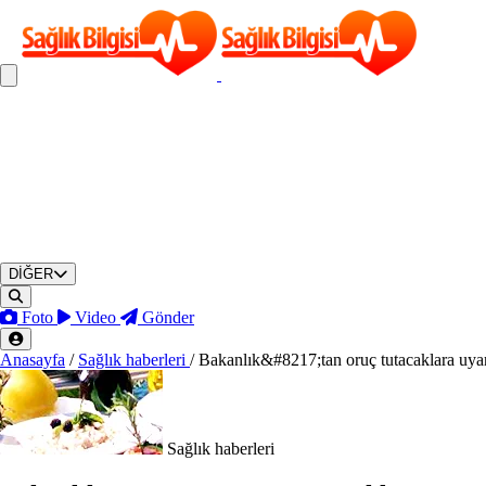
DİĞER
Foto
Video
Gönder
Anasayfa
/
Sağlık haberleri
/
Bakanlık&#8217;tan oruç tutacaklara uya
Sağlık haberleri