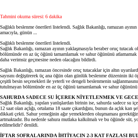
Tahmini okuma süresi: 6 dakika
Sağlıklı beslenme önerileri listelendi. Sağlık Bakanlığı, ramazan ayın
amacıyla, günün ...
Sağlıklı beslenme önerileri listelendi.
Sağlık Bakanlığı, ramazan ayının yaklaşmasıyla beraber oruç tutacak o
bölümünde en az üç öğünü tamamlamak ve sahur öğününü atlamamak gerekt
daha verimsiz geçmesine neden olacağını bildirdi.
Sağlık Bakanlığı, ramazan öncesinde oruç tutacaklar için altın uyarıla
sayısını değiştirerek üç ana öğün olan günlük beslenme düzeninin iki öğün
çeşitli besin seçenekleri ile yeterli ve dengeli beslenmenin sağlanması
tutulmayan bölümünde en az üç öğünü tamamlamak ve sahur öğününü at
SAHURDA SADECE SU İÇEREK NİYETLENMEK VE GEC
Sağlık Bakanlığı, yapılan yanlışlardan birinin ise, sahurda sadece su
12 saat olan açlığı, ortalama 18 saate çıkardığını, bunun da açlık ka
dikkati çekti. Sahur yemeğinin ağır yemeklerden oluşmaması gerektiğin
artmaktadır. Bu nedenle sahura mutlaka kalkılmalı ve bu öğünde süt, yo
edilmelidir? denildi.
İFTAR SOFRALARINDA İHTİYACIN 2-3 KAT FAZLASI B