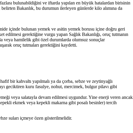
t fazlası bulunabildiğini ve iftarda yapılan en büyük hatalardan birisinin
 belirten Bakanlık, bu durumun ilerleyen günlerde kilo alımına da
in mide içinde bulunan yemek ve asitin yemek borusu içine doğru geri
eket edilmesi gerektiğine vurgu yapan Sağlık Bakanlığı, oruç tutmanın
arda veya hamilelik gibi özel durumlarda olumsuz sonuçlar
ışarak oruç tutmaları gerektiğini kaydetti.
afif bir kahvaltı yapılmalı ya da çorba, sebze ve zeytinyağlı
yı geciktiren kuru fasulye, nohut, mercimek, bulgur pilavı gibi
e yemeği veya salatayla devam edilmesi uygundur. Yine enerji veren ancak
 kepekli ekmek veya kepekli makarna gibi posalı besinler) tercih
ebze suları içmeye özen gösterilmelidir.