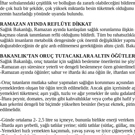
İftar sofralarındaki çeşitlilik ve bolluğun da zararlı olabileceğini bildi
de çok hızlı bir şekilde, çok yüksek miktarda besin tüketmek olduğunu
zemin hazırladığı yönünde uyarıda bulundu.
RAMAZAN AYINDA REFLÜYE DİKKAT
Sağlık Bakanlığı, Ramazan ayında karılaşılan sağlık sorunlarına ilişkin
kaçması olarak tanımlanan reflü olduğunu bildirdi. Tüm bu rahatsızlıkl
sağlıklı insanların metabolik dengesinde çok önemli değişiklikler yapma
doğurabileceğinin de göz ardı edilmemesi gerektiğinin altını çizdi. Bakan
BAKANLIK’TAN ORUÇ TUTACAKLARA ALTIN ÖĞÜTLE
Sağlık Bakanlığı, oruç tutanlar için sağlıklı beslenme önerilerini ise şöyl
-Ramazan ayı süresince yeterli ve dengeli beslenmeye özen gösterilmeli
-Ramazan ayında öğünler; sahur ve iftarda iki ana öğün ile, iftardan son
-Oruç tutanların mutlaka sahur yapmaları sağlığın korunması açısından ö
yemeklerden oluşan bir öğün tercih edilmelidir. Ancak gün içerisinde a
yemekleri tüketmesi; aşırı yağlı, tuzlu ve ağır yemekler ile unlu gıdal
-İftara peynir, domates, zeytin gibi kahvaltılıklar veya çorba gibi haf
kan şekerini dengeli bir biçimde yükselten besinler (beyaz ekmek, pirin
edilmelidir.
-Günde ortalama 2- 2,5 litre su içmeye, bununla birlikte enerji verirken 
-İftarda aşırı şerbetli, yağlı tatlılar yerine; sütlü tatlılar (sütlaç, güllaç,
-Yemekleri hızlı yemekten kaçınmalı, yavaş yavaş ve iyice çiğneyerek y