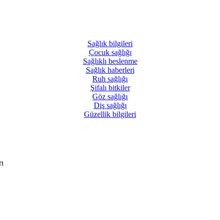
Sağlık
bilgileri
Çocuk
sağlığı
Sağlıklı
beslenme
Sağlık
haberleri
Ruh
sağlığı
Şifalı
bitkiler
Göz
sağlığı
Diş
sağlığı
Güzellik
bilgileri
rı