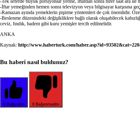
-Tek seferde büyük porsiyonlar yerine, iftardan sonra birer saat ara ile 
-İftar yemeğinden hemen sonra televizyon veya bilgisayar karşısına geç
-Ramazan ayında yemeklerin pişirme yöntemleri de çok önemlidir. Özelli
-Beslenme düzenindeki değişikliklere bağlı olarak oluşabilecek kabızlığı
ceviz, fındık, badem gibi kuru yemişler tercih edilmelidir.
ANKA
Kaynak:
http://www.haberturk.com/haber.asp?id=93502&cat=220
Bu haberi nasıl buldunuz?
0
Beğendim
0
Beğenmedim