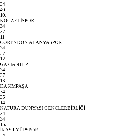
34
40
10.
KOCAELİSPOR
34
37
11.
CORENDON ALANYASPOR
34
37
12.
GAZİANTEP
34
37
13.
KASIMPAŞA
34
35
14.
NATURA DÜNYASI GENÇLERBİRLİĞİ
34
34
15.
İKAS EYÜPSPOR
34