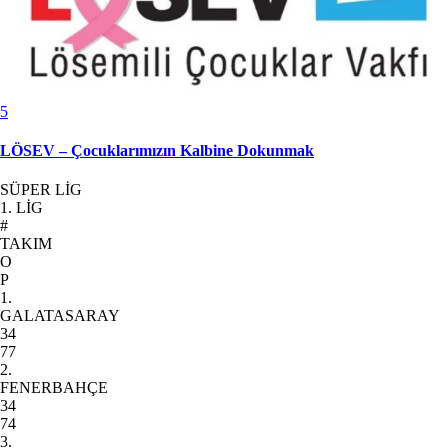
5
LÖSEV – Çocuklarımızın Kalbine Dokunmak
SÜPER LİG
1. LİG
#
TAKIM
O
P
1.
GALATASARAY
34
77
2.
FENERBAHÇE
34
74
3.