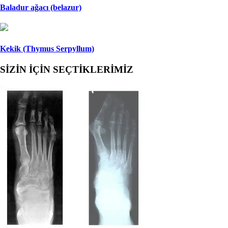
Baladur ağacı (belazur)
Kekik (Thymus Serpyllum)
SİZİN İÇİN SEÇTİKLERİMİZ