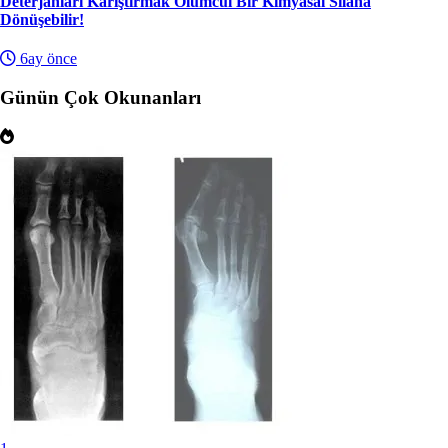
Deterjanları Karıştırmak Ölümcül Bir Kimyasal Silaha
Dönüşebilir!
6ay önce
Günün Çok Okunanları