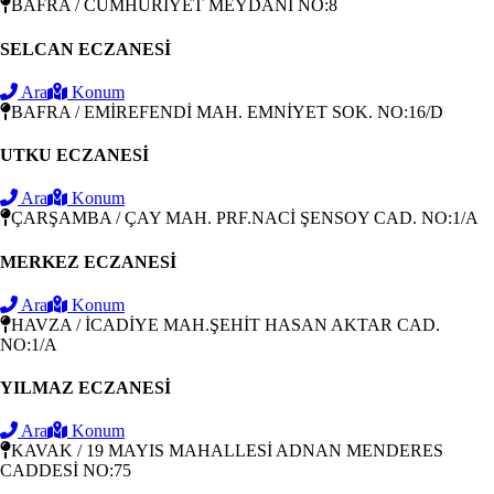
BAFRA / CUMHURIYET MEYDANI NO:8
SELCAN ECZANESİ
Ara
Konum
BAFRA / EMİREFENDİ MAH. EMNİYET SOK. NO:16/D
UTKU ECZANESİ
Ara
Konum
ÇARŞAMBA / ÇAY MAH. PRF.NACİ ŞENSOY CAD. NO:1/A
MERKEZ ECZANESİ
Ara
Konum
HAVZA / İCADİYE MAH.ŞEHİT HASAN AKTAR CAD.
NO:1/A
YILMAZ ECZANESİ
Ara
Konum
KAVAK / 19 MAYIS MAHALLESİ ADNAN MENDERES
CADDESİ NO:75