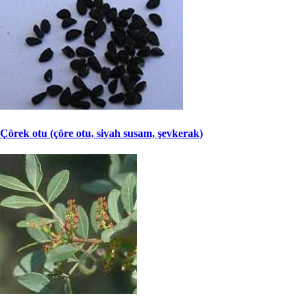
Çörek otu (çöre otu, siyah susam, şevkerak)