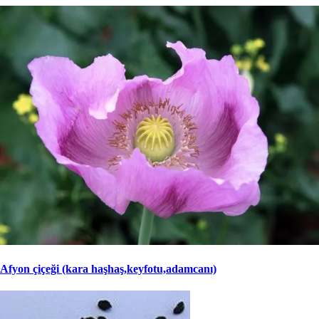
Afyon çiçeği (kara haşhaş,keyfotu,adamcanı)