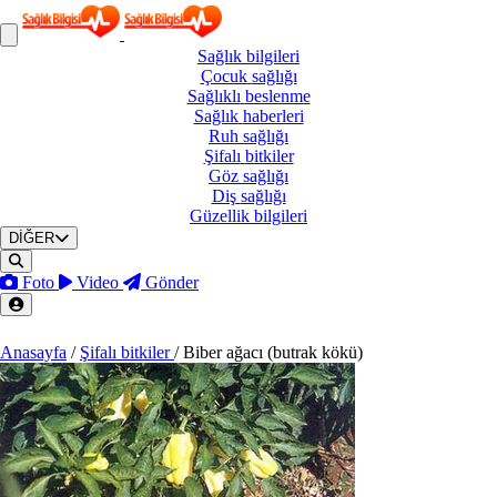
Sağlık
bilgileri
Çocuk
sağlığı
Sağlıklı
beslenme
Sağlık
haberleri
Ruh
sağlığı
Şifalı
bitkiler
Göz
sağlığı
Diş
sağlığı
Güzellik
bilgileri
DİĞER
Foto
Video
Gönder
Anasayfa
/
Şifalı bitkiler
/
Biber ağacı (butrak kökü)