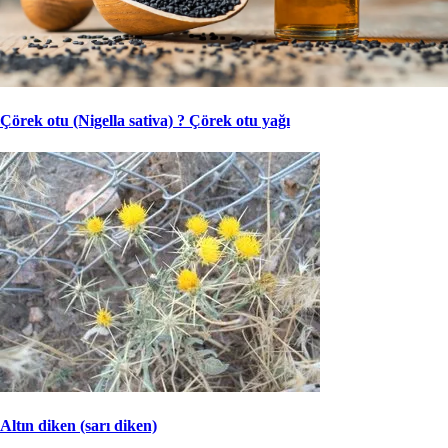
Çörek otu (Nigella sativa) ? Çörek otu yağı
Altın diken (sarı diken)