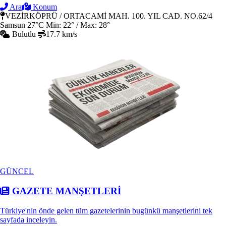
Ara
Konum
VEZİRKÖPRÜ / ORTACAMİ MAH. 100. YIL CAD. NO.62/4
Samsun
27°C
Min: 22° / Max: 28°
Bulutlu
17.7 km/s
GÜNCEL
GAZETE MANŞETLERİ
Türkiye'nin önde gelen tüm gazetelerinin bugünkü manşetlerini tek
sayfada inceleyin.