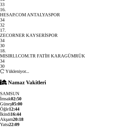
33
16.
HESAP.COM ANTALYASPOR
34
32
17.
ZECORNER KAYSERİSPOR
34
30
18.
MISIRLI.COM.TR FATİH KARAGÜMRÜK
34
30
Yükleniyor...
Namaz Vakitleri
SAMSUN
İmsak
02:50
Güneş
05:00
Öğle
12:44
İkindi
16:44
Akşam
20:18
Yatsı
22:09