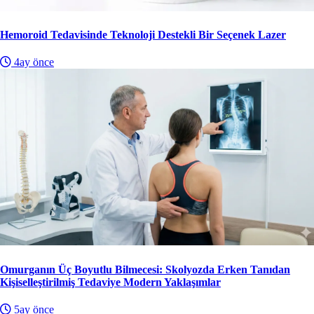
Hemoroid Tedavisinde Teknoloji Destekli Bir Seçenek Lazer
4ay önce
Omurganın Üç Boyutlu Bilmecesi: Skolyozda Erken Tanıdan
Kişiselleştirilmiş Tedaviye Modern Yaklaşımlar
5ay önce