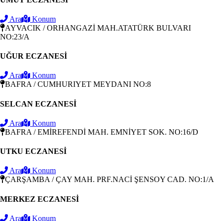
Ara
Konum
AYVACIK / ORHANGAZİ MAH.ATATÜRK BULVARI
NO:23/A
UĞUR ECZANESİ
Ara
Konum
BAFRA / CUMHURIYET MEYDANI NO:8
SELCAN ECZANESİ
Ara
Konum
BAFRA / EMİREFENDİ MAH. EMNİYET SOK. NO:16/D
UTKU ECZANESİ
Ara
Konum
ÇARŞAMBA / ÇAY MAH. PRF.NACİ ŞENSOY CAD. NO:1/A
MERKEZ ECZANESİ
Ara
Konum