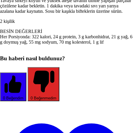
Tavaya sirkeyi koyun ve yüksek ateşte tavanın dibine yapışan parçalar
çözülene kadar bekletin. 1 dakika veya tavadaki sıvı yarı yarıya
azalana kadar kaynatın. Sosu bir kaşıkla bifteklerin üzerine sürün.
2 kişilik
BESİN DEĞERLERİ
Her Porsiyonda: 322 kalori, 24 g protein, 3 g karbonhidrat, 21 g yağ, 6
g doymuş yağ, 55 mg sodyum, 70 mg kolesterol, 1 g lif
Bu haberi nasıl buldunuz?
0
Beğendim
0
Beğenmedim