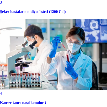
3
Şeker hastalarının diyet listesi (1200 Cal)
4
Kanser tanısı nasıl konulur ?