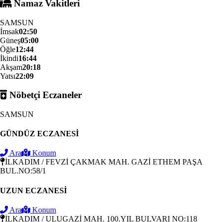
Namaz Vakitleri
SAMSUN
İmsak
02:50
Güneş
05:00
Öğle
12:44
İkindi
16:44
Akşam
20:18
Yatsı
22:09
Nöbetçi Eczaneler
SAMSUN
GÜNDÜZ ECZANESİ
Ara
Konum
İLKADIM / FEVZİ ÇAKMAK MAH. GAZİ ETHEM PAŞA
BUL.NO:58/1
UZUN ECZANESİ
Ara
Konum
İLKADIM / ULUGAZİ MAH. 100.YIL BULVARI NO:118