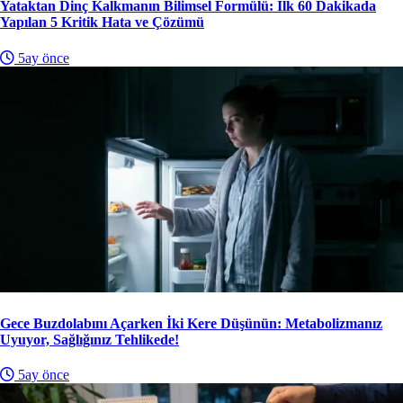
Yataktan Dinç Kalkmanın Bilimsel Formülü: İlk 60 Dakikada
Yapılan 5 Kritik Hata ve Çözümü
5ay önce
Gece Buzdolabını Açarken İki Kere Düşünün: Metabolizmanız
Uyuyor, Sağlığınız Tehlikede!
5ay önce