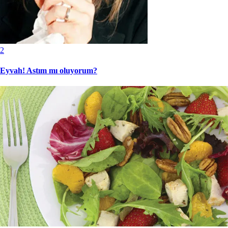
2
Eyvah! Astım mı oluyorum?