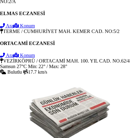
NO:2/A
ELMAS ECZANESİ
Ara
Konum
TERME / CUMHURİYET MAH. KEMER CAD. NO:5/2
ORTACAMİ ECZANESİ
Ara
Konum
VEZİRKÖPRÜ / ORTACAMİ MAH. 100. YIL CAD. NO.62/4
Samsun
27°C
Min: 22° / Max: 28°
Bulutlu
17.7 km/s