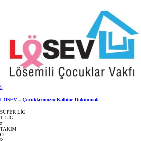
5
LÖSEV – Çocuklarımızın Kalbine Dokunmak
SÜPER LİG
1. LİG
#
TAKIM
O
P