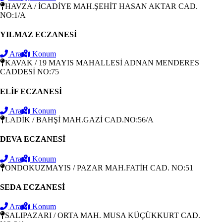
HAVZA / İCADİYE MAH.ŞEHİT HASAN AKTAR CAD.
NO:1/A
YILMAZ ECZANESİ
Ara
Konum
KAVAK / 19 MAYIS MAHALLESİ ADNAN MENDERES
CADDESİ NO:75
ELİF ECZANESİ
Ara
Konum
LADİK / BAHŞİ MAH.GAZİ CAD.NO:56/A
DEVA ECZANESİ
Ara
Konum
ONDOKUZMAYIS / PAZAR MAH.FATİH CAD. NO:51
SEDA ECZANESİ
Ara
Konum
SALIPAZARI / ORTA MAH. MUSA KÜÇÜKKURT CAD.