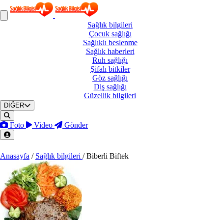
Sağlık
bilgileri
Çocuk
sağlığı
Sağlıklı
beslenme
Sağlık
haberleri
Ruh
sağlığı
Şifalı
bitkiler
Göz
sağlığı
Diş
sağlığı
Güzellik
bilgileri
DİĞER
Foto
Video
Gönder
Anasayfa
/
Sağlık bilgileri
/
Biberli Biftek