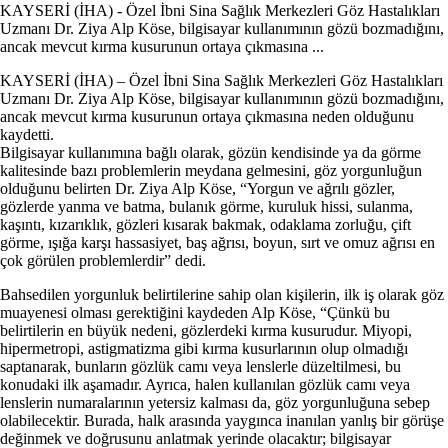
KAYSERİ (İHA) - Özel İbni Sina Sağlık Merkezleri Göz Hastalıkları
Uzmanı Dr. Ziya Alp Köse, bilgisayar kullanımının gözü bozmadığını,
ancak mevcut kırma kusurunun ortaya çıkmasına ...
KAYSERİ (İHA) – Özel İbni Sina Sağlık Merkezleri Göz Hastalıkları
Uzmanı Dr. Ziya Alp Köse, bilgisayar kullanımının gözü bozmadığını,
ancak mevcut kırma kusurunun ortaya çıkmasına neden olduğunu
kaydetti.
Bilgisayar kullanımına bağlı olarak, gözün kendisinde ya da görme
kalitesinde bazı problemlerin meydana gelmesini, göz yorgunluğun
olduğunu belirten Dr. Ziya Alp Köse, “Yorgun ve ağrılı gözler,
gözlerde yanma ve batma, bulanık görme, kuruluk hissi, sulanma,
kaşıntı, kızarıklık, gözleri kısarak bakmak, odaklama zorluğu, çift
görme, ışığa karşı hassasiyet, baş ağrısı, boyun, sırt ve omuz ağrısı en
çok görülen problemlerdir” dedi.
Bahsedilen yorgunluk belirtilerine sahip olan kişilerin, ilk iş olarak göz
muayenesi olması gerektiğini kaydeden Alp Köse, “Çünkü bu
belirtilerin en büyük nedeni, gözlerdeki kırma kusurudur. Miyopi,
hipermetropi, astigmatizma gibi kırma kusurlarının olup olmadığı
saptanarak, bunların gözlük camı veya lenslerle düzeltilmesi, bu
konudaki ilk aşamadır. Ayrıca, halen kullanılan gözlük camı veya
lenslerin numaralarının yetersiz kalması da, göz yorgunluğuna sebep
olabilecektir. Burada, halk arasında yaygınca inanılan yanlış bir görüşe
değinmek ve doğrusunu anlatmak yerinde olacaktır; bilgisayar