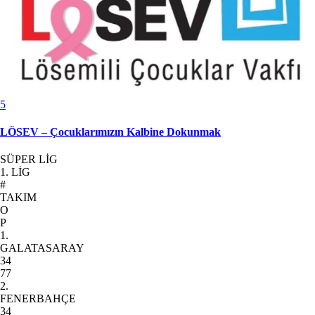
5
LÖSEV – Çocuklarımızın Kalbine Dokunmak
SÜPER LİG
1. LİG
#
TAKIM
O
P
1.
GALATASARAY
34
77
2.
FENERBAHÇE
34