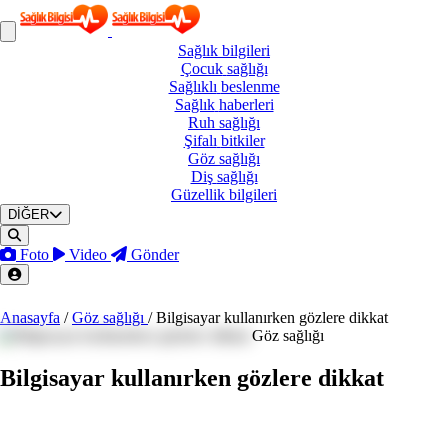
Sağlık
bilgileri
Çocuk
sağlığı
Sağlıklı
beslenme
Sağlık
haberleri
Ruh
sağlığı
Şifalı
bitkiler
Göz
sağlığı
Diş
sağlığı
Güzellik
bilgileri
DİĞER
Foto
Video
Gönder
Anasayfa
/
Göz sağlığı
/
Bilgisayar kullanırken gözlere dikkat
Göz sağlığı
Bilgisayar kullanırken gözlere dikkat