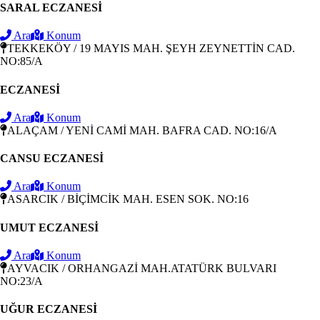
SARAL ECZANESİ
Ara
Konum
TEKKEKÖY / 19 MAYIS MAH. ŞEYH ZEYNETTİN CAD.
NO:85/A
ECZANESİ
Ara
Konum
ALAÇAM / YENİ CAMİ MAH. BAFRA CAD. NO:16/A
CANSU ECZANESİ
Ara
Konum
ASARCIK / BİÇİMCİK MAH. ESEN SOK. NO:16
UMUT ECZANESİ
Ara
Konum
AYVACIK / ORHANGAZİ MAH.ATATÜRK BULVARI
NO:23/A
UĞUR ECZANESİ