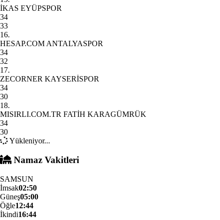
İKAS EYÜPSPOR
34
33
16.
HESAP.COM ANTALYASPOR
34
32
17.
ZECORNER KAYSERİSPOR
34
30
18.
MISIRLI.COM.TR FATİH KARAGÜMRÜK
34
30
Yükleniyor...
Namaz Vakitleri
SAMSUN
İmsak
02:50
Güneş
05:00
Öğle
12:44
İkindi
16:44