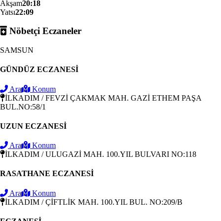
Akşam
20:18
Yatsı
22:09
Nöbetçi Eczaneler
SAMSUN
GÜNDÜZ ECZANESİ
Ara
Konum
İLKADIM / FEVZİ ÇAKMAK MAH. GAZİ ETHEM PAŞA
BUL.NO:58/1
UZUN ECZANESİ
Ara
Konum
İLKADIM / ULUGAZİ MAH. 100.YIL BULVARI NO:118
RASATHANE ECZANESİ
Ara
Konum
İLKADIM / ÇİFTLİK MAH. 100.YIL BUL. NO:209/B