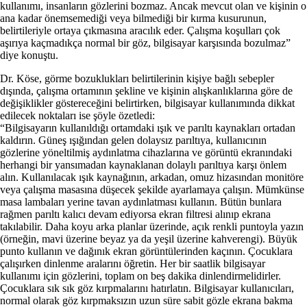
kullanımı, insanların gözlerini bozmaz. Ancak mevcut olan ve kişinin o
ana kadar önemsemediği veya bilmediği bir kırma kusurunun,
belirtileriyle ortaya çıkmasına aracılık eder. Çalışma koşulları çok
aşırıya kaçmadıkça normal bir göz, bilgisayar karşısında bozulmaz”
diye konuştu.
Dr. Köse, görme bozuklukları belirtilerinin kişiye bağlı sebepler
dışında, çalışma ortamının şekline ve kişinin alışkanlıklarına göre de
değişiklikler göstereceğini belirtirken, bilgisayar kullanımında dikkat
edilecek noktaları ise şöyle özetledi:
“Bilgisayarın kullanıldığı ortamdaki ışık ve parıltı kaynakları ortadan
kaldırın. Güneş ışığından gelen dolaysız parıltıya, kullanıcının
gözlerine yöneltilmiş aydınlatma cihazlarına ve görüntü ekranındaki
herhangi bir yansımadan kaynaklanan dolaylı parıltıya karşı önlem
alın. Kullanılacak ışık kaynağının, arkadan, omuz hizasından monitöre
veya çalışma masasına düşecek şekilde ayarlamaya çalışın. Mümkünse
masa lambaları yerine tavan aydınlatması kullanın. Bütün bunlara
rağmen parıltı kalıcı devam ediyorsa ekran filtresi alınıp ekrana
takılabilir. Daha koyu arka planlar üzerinde, açık renkli puntoyla yazın
(örneğin, mavi üzerine beyaz ya da yeşil üzerine kahverengi). Büyük
punto kullanın ve dağınık ekran görüntülerinden kaçının. Çocuklara
çalışırken dinlenme aralarını öğretin. Her bir saatlik bilgisayar
kullanımı için gözlerini, toplam on beş dakika dinlendirmelidirler.
Çocuklara sık sık göz kırpmalarını hatırlatın. Bilgisayar kullanıcıları,
normal olarak göz kırpmaksızın uzun süre sabit gözle ekrana bakma