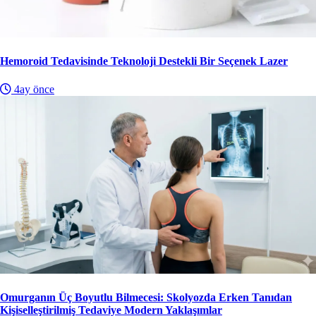
Hemoroid Tedavisinde Teknoloji Destekli Bir Seçenek Lazer
4ay önce
Omurganın Üç Boyutlu Bilmecesi: Skolyozda Erken Tanıdan
Kişiselleştirilmiş Tedaviye Modern Yaklaşımlar