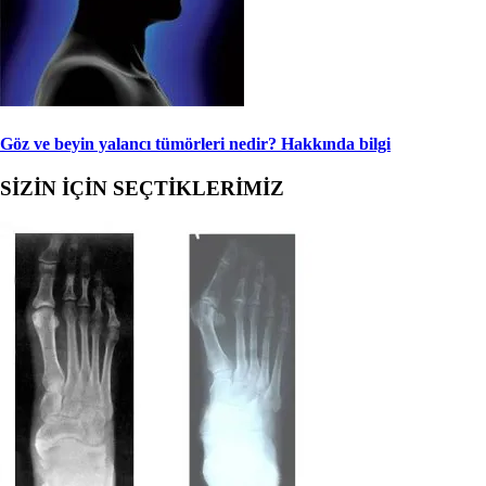
Göz ve beyin yalancı tümörleri nedir? Hakkında bilgi
SİZİN İÇİN SEÇTİKLERİMİZ