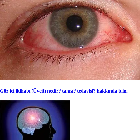
Göz içi iltihabı (Üveit) nedir? tanısı? tedavisi? hakkında bilgi