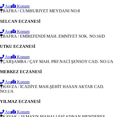
Ara
Konum
BAFRA / CUMHURIYET MEYDANI NO:8
SELCAN ECZANESİ
Ara
Konum
BAFRA / EMİREFENDİ MAH. EMNİYET SOK. NO:16/D
UTKU ECZANESİ
Ara
Konum
ÇARŞAMBA / ÇAY MAH. PRF.NACİ ŞENSOY CAD. NO:1/A
MERKEZ ECZANESİ
Ara
Konum
HAVZA / İCADİYE MAH.ŞEHİT HASAN AKTAR CAD.
NO:1/A
YILMAZ ECZANESİ
Ara
Konum
KAVAK / 19 MAYIS MAHALLESİ ADNAN MENDERES