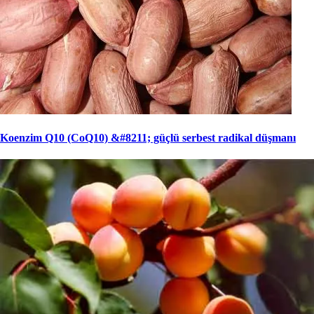
Koenzim Q10 (CoQ10) &#8211; güçlü serbest radikal düşmanı