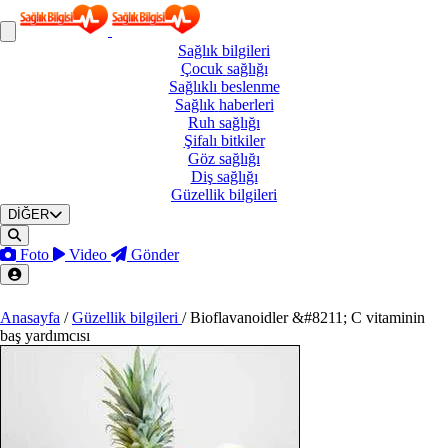
Sağlık
bilgileri
Çocuk
sağlığı
Sağlıklı
beslenme
Sağlık
haberleri
Ruh
sağlığı
Şifalı
bitkiler
Göz
sağlığı
Diş
sağlığı
Güzellik
bilgileri
DİĞER
Foto
Video
Gönder
Anasayfa
/
Güzellik bilgileri
/
Bioflavanoidler &#8211; C vitaminin
baş yardımcısı