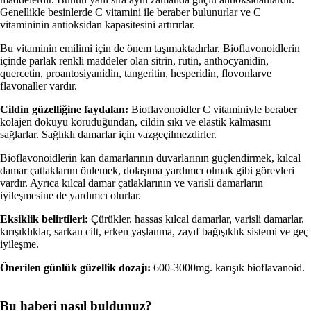
Genellikle besinlerde C vitamini ile beraber bulunurlar ve C
vitamininin antioksidan kapasitesini artırırlar.
Bu vitaminin emilimi için de önem taşımaktadırlar. Bioflavonoidlerin
içinde parlak renkli maddeler olan sitrin, rutin, anthocyanidin,
quercetin, proantosiyanidin, tangeritin, hesperidin, flovonlarve
flavonaller vardır.
Cildin güzelliğine faydalan:
Bioflavonoidler C vitaminiyle beraber
kolajen dokuyu koruduğundan, cildin sıkı ve elastik kalmasını
sağlarlar. Sağlıklı damarlar için vazgeçilmezdirler.
Bioflavonoidlerin kan damarlarının duvarlarının güçlendirmek, kılcal
damar çatlaklarını önlemek, dolaşıma yardımcı olmak gibi görevleri
vardır. Ayrıca kılcal damar çatlaklarının ve varisli damarların
iyileşmesine de yardımcı olurlar.
Eksiklik belirtileri:
Çürükler, hassas kılcal damarlar, varisli damarlar,
kırışıklıklar, sarkan cilt, erken yaşlanma, zayıf bağışıklık sistemi ve geç
iyileşme.
Önerilen günlük güzellik dozajı:
600-3000mg. karışık bioflavanoid.
Bu haberi nasıl buldunuz?