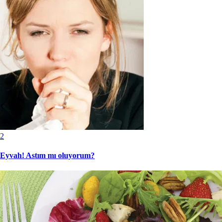
2
Eyvah! Astım mı oluyorum?