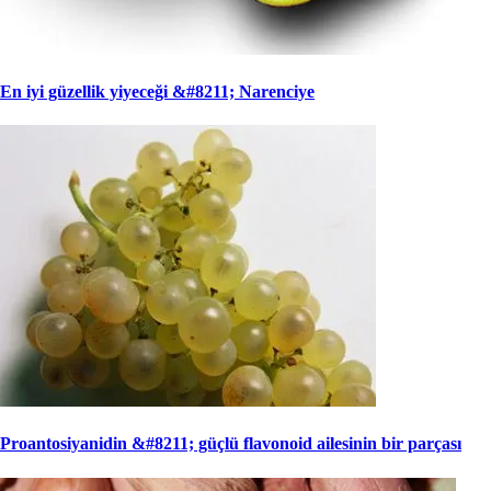
En iyi güzellik yiyeceği &#8211; Narenciye
Proantosiyanidin &#8211; güçlü flavonoid ailesinin bir parçası