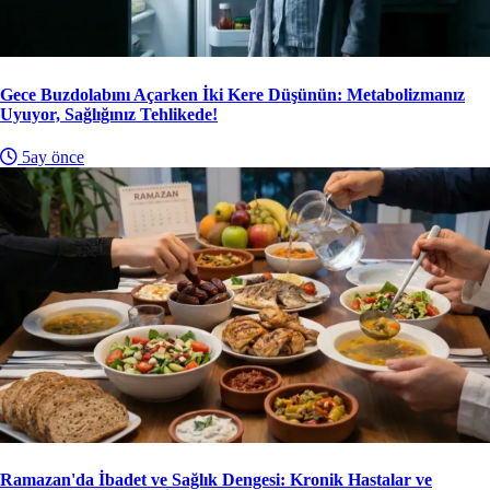
Gece Buzdolabını Açarken İki Kere Düşünün: Metabolizmanız
Uyuyor, Sağlığınız Tehlikede!
5ay önce
Ramazan'da İbadet ve Sağlık Dengesi: Kronik Hastalar ve