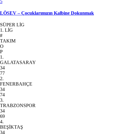
5
LÖSEV – Çocuklarımızın Kalbine Dokunmak
SÜPER LİG
1. LİG
#
TAKIM
O
P
1.
GALATASARAY
34
77
2.
FENERBAHÇE
34
74
3.
TRABZONSPOR
34
69
4.
BEŞİKTAŞ
34