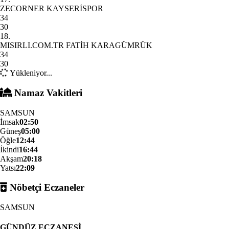
ZECORNER KAYSERİSPOR
34
30
18.
MISIRLI.COM.TR FATİH KARAGÜMRÜK
34
30
Yükleniyor...
Namaz Vakitleri
SAMSUN
İmsak
02:50
Güneş
05:00
Öğle
12:44
İkindi
16:44
Akşam
20:18
Yatsı
22:09
Nöbetçi Eczaneler
SAMSUN
GÜNDÜZ ECZANESİ