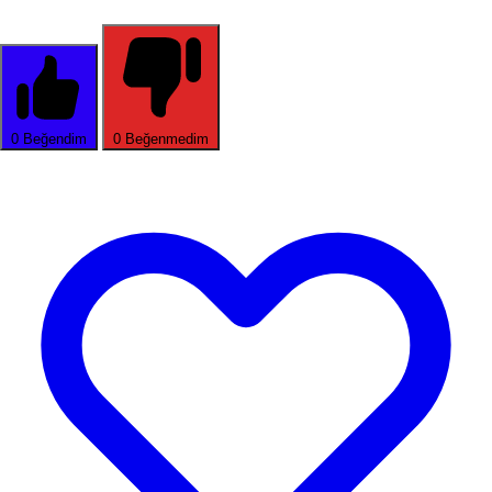
0
Beğendim
0
Beğenmedim