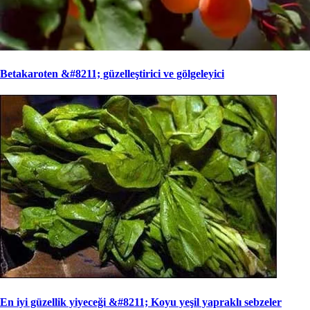
Betakaroten &#8211; güzelleştirici ve gölgeleyici
En iyi güzellik yiyeceği &#8211; Koyu yeşil yapraklı sebzeler