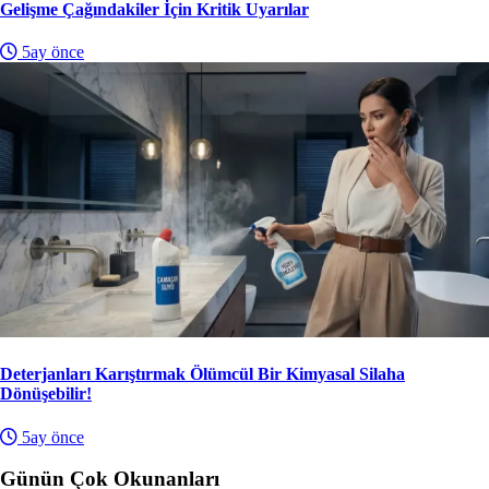
Gelişme Çağındakiler İçin Kritik Uyarılar
5ay önce
Deterjanları Karıştırmak Ölümcül Bir Kimyasal Silaha
Dönüşebilir!
5ay önce
Günün Çok Okunanları