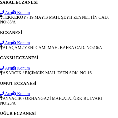
SARAL ECZANESİ
Ara
Konum
TEKKEKÖY / 19 MAYIS MAH. ŞEYH ZEYNETTİN CAD.
NO:85/A
ECZANESİ
Ara
Konum
ALAÇAM / YENİ CAMİ MAH. BAFRA CAD. NO:16/A
CANSU ECZANESİ
Ara
Konum
ASARCIK / BİÇİMCİK MAH. ESEN SOK. NO:16
UMUT ECZANESİ
Ara
Konum
AYVACIK / ORHANGAZİ MAH.ATATÜRK BULVARI
NO:23/A
UĞUR ECZANESİ