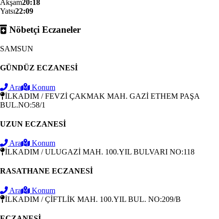
Akşam
20:18
Yatsı
22:09
Nöbetçi Eczaneler
SAMSUN
GÜNDÜZ ECZANESİ
Ara
Konum
İLKADIM / FEVZİ ÇAKMAK MAH. GAZİ ETHEM PAŞA
BUL.NO:58/1
UZUN ECZANESİ
Ara
Konum
İLKADIM / ULUGAZİ MAH. 100.YIL BULVARI NO:118
RASATHANE ECZANESİ
Ara
Konum
İLKADIM / ÇİFTLİK MAH. 100.YIL BUL. NO:209/B
ECZANESİ