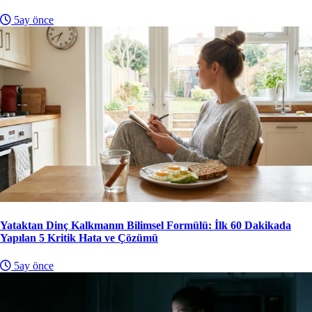
5ay önce
Yataktan Dinç Kalkmanın Bilimsel Formülü: İlk 60 Dakikada
Yapılan 5 Kritik Hata ve Çözümü
5ay önce