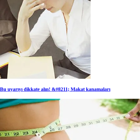
Bu uyarıyı dikkate alın! &#8211; Makat kanamaları