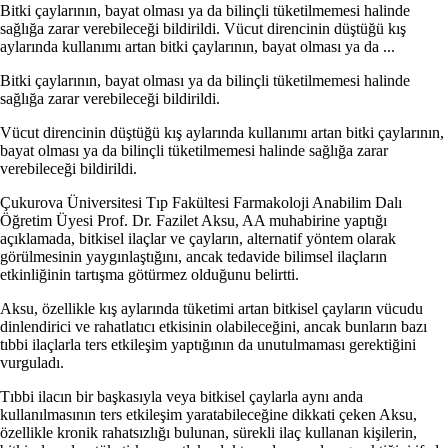
Bitki çaylarının, bayat olması ya da bilinçli tüketilmemesi halinde
sağlığa zarar verebileceği bildirildi. Vücut direncinin düştüğü kış
aylarında kullanımı artan bitki çaylarının, bayat olması ya da ...
Bitki çaylarının, bayat olması ya da bilinçli tüketilmemesi halinde
sağlığa zarar verebileceği bildirildi.
Vücut direncinin düştüğü kış aylarında kullanımı artan bitki çaylarının,
bayat olması ya da bilinçli tüketilmemesi halinde sağlığa zarar
verebileceği bildirildi.
Çukurova Üniversitesi Tıp Fakültesi Farmakoloji Anabilim Dalı
Öğretim Üyesi Prof. Dr. Fazilet Aksu, AA muhabirine yaptığı
açıklamada, bitkisel ilaçlar ve çayların, alternatif yöntem olarak
görülmesinin yaygınlaştığını, ancak tedavide bilimsel ilaçların
etkinliğinin tartışma götürmez olduğunu belirtti.
Aksu, özellikle kış aylarında tüketimi artan bitkisel çayların vücudu
dinlendirici ve rahatlatıcı etkisinin olabileceğini, ancak bunların bazı
tıbbi ilaçlarla ters etkileşim yaptığının da unutulmaması gerektiğini
vurguladı.
Tıbbi ilacın bir başkasıyla veya bitkisel çaylarla aynı anda
kullanılmasının ters etkileşim yaratabileceğine dikkati çeken Aksu,
özellikle kronik rahatsızlığı bulunan, sürekli ilaç kullanan kişilerin,