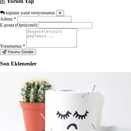
Yorum Yap
kişisine yanıt veriyorsunuz
✕
Adınız
*
E-posta (Opsiyonel)
Yorumunuz
*
Yorumu Gönder
Son Eklenenler