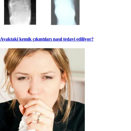
Ayaktaki kemik çıkıntıları nasıl tedavi ediliyor?