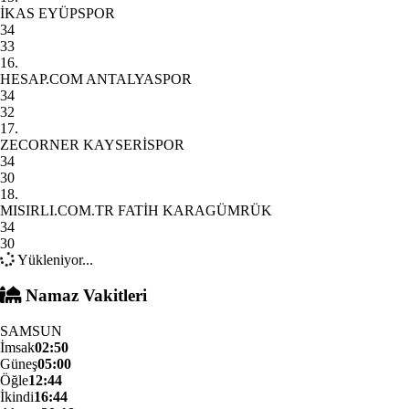
İKAS EYÜPSPOR
34
33
16.
HESAP.COM ANTALYASPOR
34
32
17.
ZECORNER KAYSERİSPOR
34
30
18.
MISIRLI.COM.TR FATİH KARAGÜMRÜK
34
30
Yükleniyor...
Namaz Vakitleri
SAMSUN
İmsak
02:50
Güneş
05:00
Öğle
12:44
İkindi
16:44