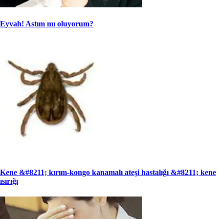
Eyvah! Astım mı oluyorum?
Kene &#8211; kırım-kongo kanamalı ateşi hastalığı &#8211; kene
ısırığı