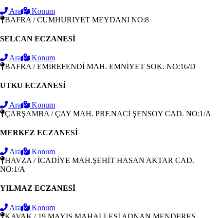
Ara
Konum
BAFRA / CUMHURIYET MEYDANI NO:8
SELCAN ECZANESİ
Ara
Konum
BAFRA / EMİREFENDİ MAH. EMNİYET SOK. NO:16/D
UTKU ECZANESİ
Ara
Konum
ÇARŞAMBA / ÇAY MAH. PRF.NACİ ŞENSOY CAD. NO:1/A
MERKEZ ECZANESİ
Ara
Konum
HAVZA / İCADİYE MAH.ŞEHİT HASAN AKTAR CAD.
NO:1/A
YILMAZ ECZANESİ
Ara
Konum
KAVAK / 19 MAYIS MAHALLESİ ADNAN MENDERES