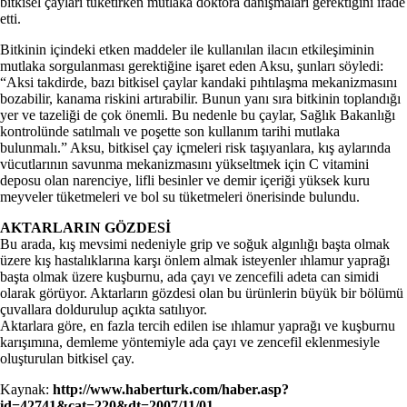
bitkisel çayları tüketirken mutlaka doktora danışmaları gerektiğini ifade
etti.
Bitkinin içindeki etken maddeler ile kullanılan ilacın etkileşiminin
mutlaka sorgulanması gerektiğine işaret eden Aksu, şunları söyledi:
“Aksi takdirde, bazı bitkisel çaylar kandaki pıhtılaşma mekanizmasını
bozabilir, kanama riskini artırabilir. Bunun yanı sıra bitkinin toplandığı
yer ve tazeliği de çok önemli. Bu nedenle bu çaylar, Sağlık Bakanlığı
kontrolünde satılmalı ve poşette son kullanım tarihi mutlaka
bulunmalı.” Aksu, bitkisel çay içmeleri risk taşıyanlara, kış aylarında
vücutlarının savunma mekanizmasını yükseltmek için C vitamini
deposu olan narenciye, lifli besinler ve demir içeriği yüksek kuru
meyveler tüketmeleri ve bol su tüketmeleri önerisinde bulundu.
AKTARLARIN GÖZDESİ
Bu arada, kış mevsimi nedeniyle grip ve soğuk algınlığı başta olmak
üzere kış hastalıklarına karşı önlem almak isteyenler ıhlamur yaprağı
başta olmak üzere kuşburnu, ada çayı ve zencefili adeta can simidi
olarak görüyor. Aktarların gözdesi olan bu ürünlerin büyük bir bölümü
çuvallara doldurulup açıkta satılıyor.
Aktarlara göre, en fazla tercih edilen ise ıhlamur yaprağı ve kuşburnu
karışımına, demleme yöntemiyle ada çayı ve zencefil eklenmesiyle
oluşturulan bitkisel çay.
Kaynak:
http://www.haberturk.com/haber.asp?
id=42741&cat=220&dt=2007/11/01