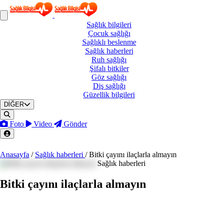
Sağlık
bilgileri
Çocuk
sağlığı
Sağlıklı
beslenme
Sağlık
haberleri
Ruh
sağlığı
Şifalı
bitkiler
Göz
sağlığı
Diş
sağlığı
Güzellik
bilgileri
DİĞER
Foto
Video
Gönder
Anasayfa
/
Sağlık haberleri
/
Bitki çayını ilaçlarla almayın
Sağlık haberleri
Bitki çayını ilaçlarla almayın