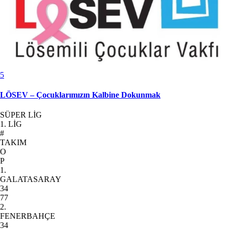
5
LÖSEV – Çocuklarımızın Kalbine Dokunmak
SÜPER LİG
1. LİG
#
TAKIM
O
P
1.
GALATASARAY
34
77
2.
FENERBAHÇE
34