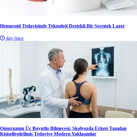
Hemoroid Tedavisinde Teknoloji Destekli Bir Seçenek Lazer
4ay önce
Omurganın Üç Boyutlu Bilmecesi: Skolyozda Erken Tanıdan
Kişiselleştirilmiş Tedaviye Modern Yaklaşımlar