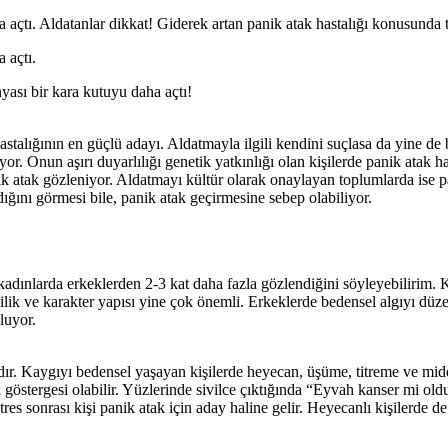
ha açtı. Aldatanlar dikkat! Giderek artan panik atak hastalığı konusunda 
 açtı.
yası bir kara kutuyu daha açtı!
stalığının en güçlü adayı. Aldatmayla ilgili kendini suçlasa da yine 
r. Onun aşırı duyarlılığı genetik yatkınlığı olan kişilerde panik atak h
ik atak gözleniyor. Aldatmayı kültür olarak onaylayan toplumlarda ise p
dığını görmesi bile, panik atak geçirmesine sebep olabiliyor.
ınlarda erkeklerden 2-3 kat daha fazla gözlendiğini söyleyebilirim. Ka
şilik ve karakter yapısı yine çok önemli. Erkeklerde bedensel algıyı düz
luyor.
ndadır. Kaygıyı bedensel yaşayan kişilerde heyecan, üşüme, titreme ve mide s
ak göstergesi olabilir. Yüzlerinde sivilce çıktığında “Eyvah kanser mi o
es sonrası kişi panik atak için aday haline gelir. Heyecanlı kişilerde de