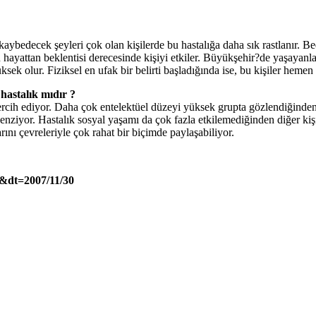
ybedecek şeyleri çok olan kişilerde bu hastalığa daha sık rastlanır. Bed
hayattan beklentisi derecesinde kişiyi etkiler. Büyükşehir?de yaşayanla
ek olur. Fiziksel en ufak bir belirti başladığında ise, bu kişiler hemen 
 hastalık mıdır ?
 ediyor. Daha çok entelektüel düzeyi yüksek grupta gözlendiğinden, kiş
nziyor. Hastalık sosyal yaşamı da çok fazla etkilemediğinden diğer kişil
rını çevreleriyle çok rahat bir biçimde paylaşabiliyor.
&dt=2007/11/30