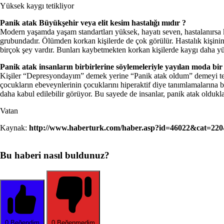
Yüksek kaygı tetikliyor
Panik atak Büyükşehir veya elit kesim hastalığı mıdır ?
Modern yaşamda yaşam standartları yüksek, hayatı seven, hastalanırsa ka
grubundadır. Ölümden korkan kişilerde de çok görülür. Hastalık kişinin 
birçok şey vardır. Bunları kaybetmekten korkan kişilerde kaygı daha yüks
Panik atak insanların birbirlerine söylemeleriyle yayılan moda bir
Kişiler “Depresyondayım” demek yerine “Panik atak oldum” demeyi tercih
çocukların ebeveynlerinin çocuklarını hiperaktif diye tanımlamalarına be
daha kabul edilebilir görüyor. Bu sayede de insanlar, panik atak oldukla
Vatan
Kaynak:
http://www.haberturk.com/haber.asp?id=46022&cat=220
Bu haberi nasıl buldunuz?
0
Beğendim
0
Beğenmedim