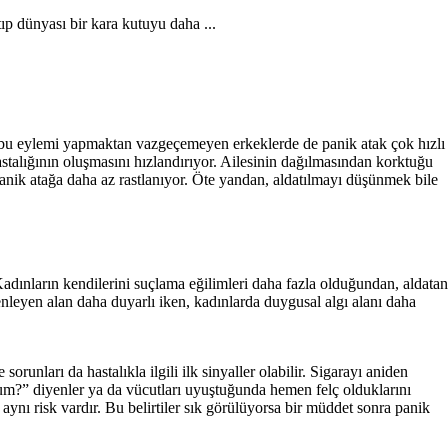
tıp dünyası bir kara kutuyu daha ...
de bu eylemi yapmaktan vazgeçemeyen erkeklerde de panik atak çok hızlı
astalığının oluşmasını hızlandırıyor. Ailesinin dağılmasından korktuğu
anik atağa daha az rastlanıyor. Öte yandan, aldatılmayı düşünmek bile
dınların kendilerini suçlama eğilimleri daha fazla olduğundan, aldatan
enleyen alan daha duyarlı iken, kadınlarda duygusal algı alanı daha
orunları da hastalıkla ilgili ilk sinyaller olabilir. Sigarayı aniden
ldum?” diyenler ya da vücutları uyuştuğunda hemen felç olduklarını
 aynı risk vardır. Bu belirtiler sık görülüyorsa bir müddet sonra panik