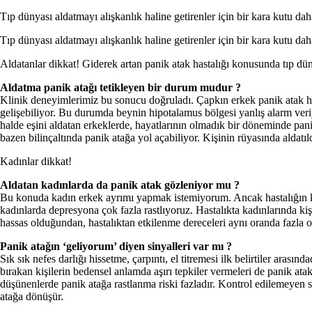
Tıp dünyası aldatmayı alışkanlık haline getirenler için bir kara kutu da
Tıp dünyası aldatmayı alışkanlık haline getirenler için bir kara kutu daha
Aldatanlar dikkat! Giderek artan panik atak hastalığı konusunda tıp dün
Aldatma panik atağı tetikleyen bir durum mudur ?
Klinik deneyimlerimiz bu sonucu doğruladı. Çapkın erkek panik atak ha
gelişebiliyor. Bu durumda beynin hipotalamus bölgesi yanlış alarm veriyo
halde eşini aldatan erkeklerde, hayatlarının olmadık bir döneminde pan
bazen bilinçaltında panik atağa yol açabiliyor. Kişinin rüyasında aldatıl
Kadınlar dikkat!
Aldatan kadınlarda da panik atak gözleniyor mu ?
Bu konuda kadın erkek ayrımı yapmak istemiyorum. Ancak hastalığın kad
kadınlarda depresyona çok fazla rastlıyoruz. Hastalıkta kadınlarında ki
hassas olduğundan, hastalıktan etkilenme dereceleri aynı oranda fazla o
Panik atağın ‘geliyorum’ diyen sinyalleri var mı ?
Sık sık nefes darlığı hissetme, çarpıntı, el titremesi ilk belirtiler arası
bırakan kişilerin bedensel anlamda aşırı tepkiler vermeleri de panik at
düşünenlerde panik atağa rastlanma riski fazladır. Kontrol edilemeyen str
atağa dönüşür.