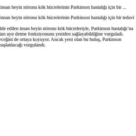
nsan beyin nöronu kök hücrelerinin Parkinson hastalığı için bir ...
insan beyin nöronu kök hücrelerinin Parkinson hastalığı için bir tedavi
lde edilen insan beyin nöronu kök hücreleriyle, Parkinson hastalığı’na
lları ayır detme fonksiyonunu yeniden sağlayabildiğine vurguladı.
ileceğini de ortaya koyuyor. Ancak yeni olan bu buluş, Parkinson
başlatılacağı vurgulandı.