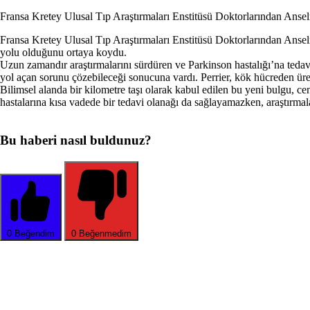
Fransa Kretey Ulusal Tıp Araştırmaları Enstitüsü Doktorlarından Anselme 
Fransa Kretey Ulusal Tıp Araştırmaları Enstitüsü Doktorlarından Anselme
yolu olduğunu ortaya koydu.
Uzun zamandır araştırmalarını sürdüren ve Parkinson hastalığı’na tedavi
yol açan sorunu çözebileceği sonucuna vardı. Perrier, kök hücreden üre
Bilimsel alanda bir kilometre taşı olarak kabul edilen bu yeni bulgu, c
hastalarına kısa vadede bir tedavi olanağı da sağlayamazken, araştırmalar
Bu haberi nasıl buldunuz?
0
Beğendim
0
Beğenmedim