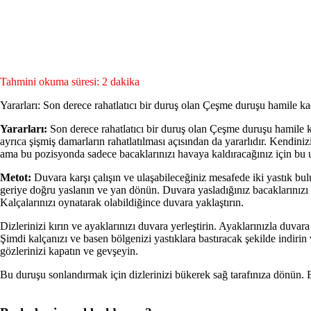
Tahmini okuma süresi: 2 dakika
Yararları: Son derece rahatlatıcı bir duruş olan Çeşme duruşu hamile kadın
Yararları:
Son derece rahatlatıcı bir duruş olan Çeşme duruşu hamile kad
ayrıca şişmiş damarların rahatlatıl­ması açısından da yararlıdır. Kend
ama bu pozisyonda sadece bacaklarınızı havaya kaldıracağınız için bu uy
Metot:
Duvara karşı çalışın ve ula­şabileceğiniz mesafede iki yastık bu­l
geriye doğru yaslanın ve yan dönün. Duvara yasladığınız bacaklarınızı s
Kalçala­rınızı oynatarak olabildiğince duvara yaklaştırın.
Dizlerinizi kırın ve ayaklarınızı duva­ra yerleştirin. Ayaklarınızla duvara
Şimdi kalçanızı ve basen bölgenizi yastıklara bastıracak şekilde indirin
gözlerinizi ka­patın ve gevşeyin.
Bu duruşu sonlandırmak için dizleri­nizi bükerek sağ tarafınıza dönün. 