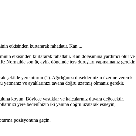
nin etkisinden kurtararak rahat­latır. Kan ...
iminin etkisinden kurtararak rahat­latır. Kan dolaşımına yardımcı olur ve
ILAR: Normalde son üç aylık dönemde ters duruşları yapmamanız gerekir,
k şekilde yere oturun (1). Ağırlığı­nızı dirseklerinizin üzerine vererek
tü yatmanız ve ayaklarınızı tavana doğ­ru uzatmış olmanız gerekir.
 al­tına koyun. Böylece yastıklar ve kal­çalarınız duvara değecektir.
ları­nızı yere bedenînizin iki yanına doğ­ru uzatarak esneyin,
e oturma pozisyonuna geçin.