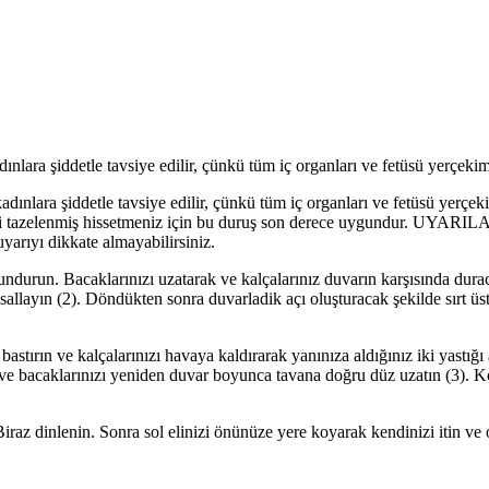
lara şiddetle tavsiye edilir, çün­kü tüm iç organları ve fetüsü yerçe­kimi
ınlara şiddetle tavsiye edilir, çün­kü tüm iç organları ve fetüsü yerçe­k
ini­zi tazelenmiş hissetmeniz için bu du­ruş son derece uygundur. UYAR
arıyı dikkate almayabilirsi­niz.
undurun. Bacaklarınızı uzatarak ve kalçalarınız duvarın karşısında dura­ca
al­layın (2). Döndükten sonra duvarladik açı oluşturacak şekilde sırt üs
 bastırın ve kalçalarınızı havaya kaldı­rarak yanınıza aldığınız iki yastığı
 ve ba­caklarınızı yeniden duvar boyunca tavana doğru düz uzatın (3). Kol
Biraz dinlenin. Sonra sol elinizi önü­nüze yere koyarak kendinizi itin v