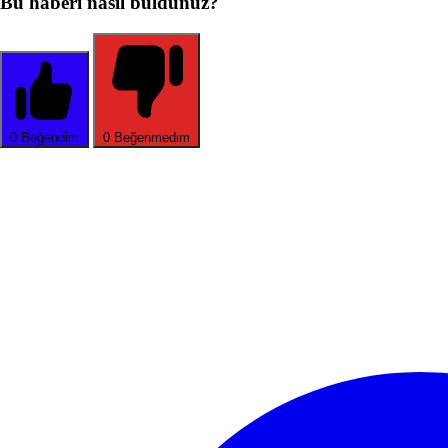
Bu haberi nasıl buldunuz?
0
Beğendim
0
Beğenmedim