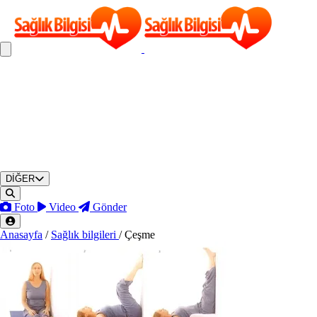
DİĞER
Foto
Video
Gönder
Anasayfa
/
Sağlık bilgileri
/
Çeşme