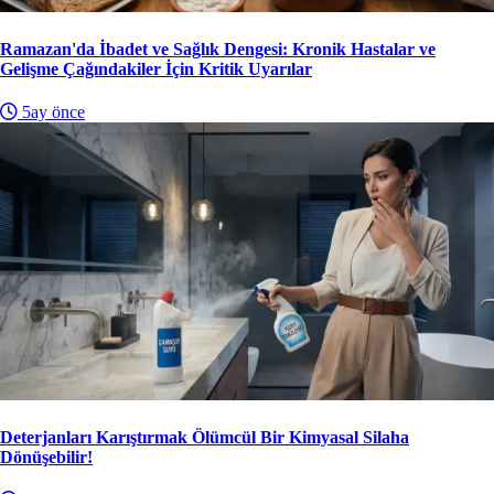
Ramazan'da İbadet ve Sağlık Dengesi: Kronik Hastalar ve
Gelişme Çağındakiler İçin Kritik Uyarılar
5ay önce
Deterjanları Karıştırmak Ölümcül Bir Kimyasal Silaha
Dönüşebilir!