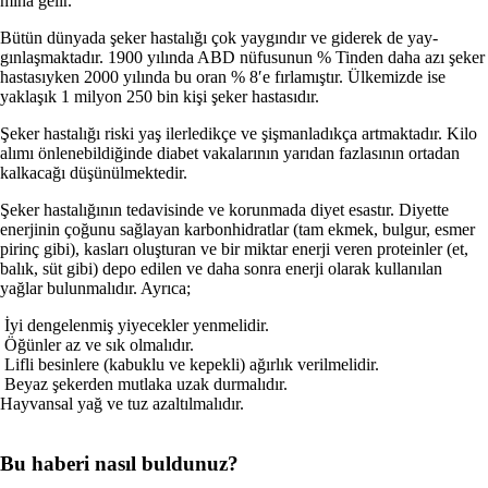
mına gelir.
Bütün dünyada şeker hastalığı çok yaygındır ve giderek de yay­
gınlaşmaktadır. 1900 yılında ABD nüfusunun % Tinden daha azı şeker
hastasıyken 2000 yılında bu oran % 8′e fırlamıştır. Ülkemiz­de ise
yaklaşık 1 milyon 250 bin kişi şeker hastasıdır.
Şeker hastalığı riski yaş ilerle­dikçe ve şişmanladıkça artmaktadır. Kilo
alımı önlenebildiğinde diabet vakalarının yarıdan fazlasının orta­dan
kalkacağı düşünülmektedir.
Şeker hastalığının tedavisinde ve korunmada diyet esastır. Diyette
enerjinin çoğunu sağlayan karbon­hidratlar (tam ekmek, bulgur, esmer
pirinç gibi), kasları oluşturan ve bir miktar enerji veren proteinler (et,
balık, süt gibi) depo edilen ve daha sonra enerji olarak kullanılan
yağlar bulunmalıdır. Ayrıca;
İyi dengelenmiş yiyecekler yenmelidir.
Öğünler az ve sık olmalıdır.
Lifli besinlere (kabuklu ve kepekli) ağırlık verilmelidir.
Beyaz şekerden mutlaka uzak durmalıdır.
Hayvansal yağ ve tuz azaltılmalıdır.
Bu haberi nasıl buldunuz?