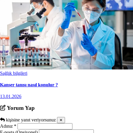
Sağlık bilgileri
Kanser tanısı nasıl konulur ?
13.01.2026
Yorum Yap
kişisine yanıt veriyorsunuz
✕
Adınız
*
E-posta (Opsiyonel)