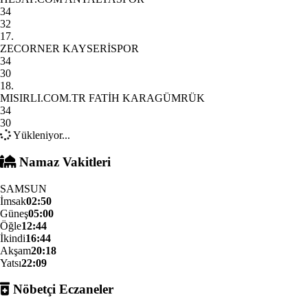
34
32
17.
ZECORNER KAYSERİSPOR
34
30
18.
MISIRLI.COM.TR FATİH KARAGÜMRÜK
34
30
Yükleniyor...
Namaz Vakitleri
SAMSUN
İmsak
02:50
Güneş
05:00
Öğle
12:44
İkindi
16:44
Akşam
20:18
Yatsı
22:09
Nöbetçi Eczaneler