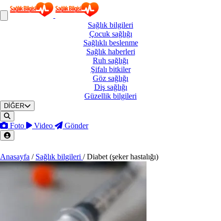
Sağlık
bilgileri
Çocuk
sağlığı
Sağlıklı
beslenme
Sağlık
haberleri
Ruh
sağlığı
Şifalı
bitkiler
Göz
sağlığı
Diş
sağlığı
Güzellik
bilgileri
DİĞER
Foto
Video
Gönder
Anasayfa
/
Sağlık bilgileri
/
Diabet (şeker hastalığı)