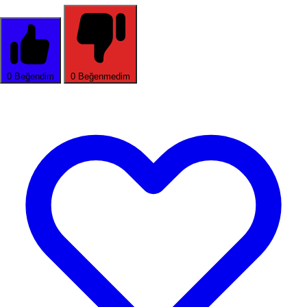
0
Beğendim
0
Beğenmedim