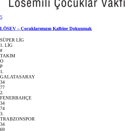
5
LÖSEV – Çocuklarımızın Kalbine Dokunmak
SÜPER LİG
1. LİG
#
TAKIM
O
P
1.
GALATASARAY
34
77
2.
FENERBAHÇE
34
74
3.
TRABZONSPOR
34
69