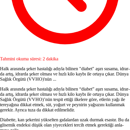
Tahmini okuma süresi: 2 dakika
Halk arasında şeker hastalığı adıy­la bilinen "diabet" aşırı susama, idrar­
da artış, idrarda şeker olması ve hızlı kilo kaybı ile ortaya çıkar. Dünya
Sağ­lık Örgütü (VVHO)'nün ...
Halk arasında şeker hastalığı adıy­la bilinen “diabet” aşırı susama, idrar­
da artış, idrarda şeker olması ve hızlı kilo kaybı ile ortaya çıkar. Dünya
Sağ­lık Örgütü (VVHO)’nün tespit ettiği il­kelere göre, etlerin yağı ile
tereyağına dikkat etmek, süt, yoğurt ve pey­nirin yağsızını kullanmak
gerekir. Ay­rıca tuza da dikkat edilmelidir.
Diabette, kan şekerini yükselten gıdalardan uzak durmak esastır. Bu da
glisemik endeksi düşük olan yiye­cekleri tercih etmek gerektiği anla­