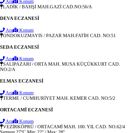
Ara
Konum
LADİK / BAHŞİ MAH.GAZİ CAD.NO:56/A
DEVA ECZANESİ
Ara
Konum
ONDOKUZMAYIS / PAZAR MAH.FATİH CAD. NO:51
SEDA ECZANESİ
Ara
Konum
SALIPAZARI / ORTA MAH. MUSA KÜÇÜKKURT CAD.
NO:2/A
ELMAS ECZANESİ
Ara
Konum
TERME / CUMHURİYET MAH. KEMER CAD. NO:5/2
ORTACAMİ ECZANESİ
Ara
Konum
VEZİRKÖPRÜ / ORTACAMİ MAH. 100. YIL CAD. NO.62/4
Samsun
27°C
Min: 22° / Max: 28°