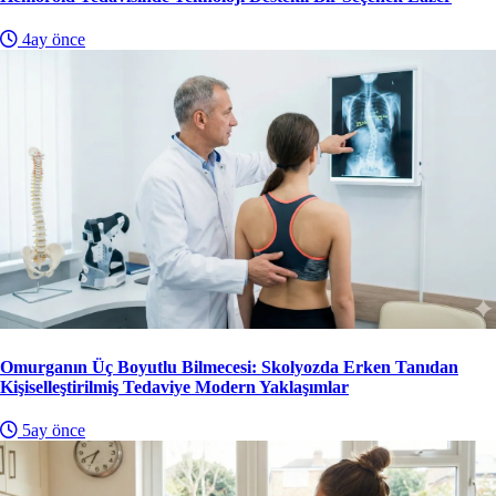
4ay önce
Omurganın Üç Boyutlu Bilmecesi: Skolyozda Erken Tanıdan
Kişiselleştirilmiş Tedaviye Modern Yaklaşımlar
5ay önce