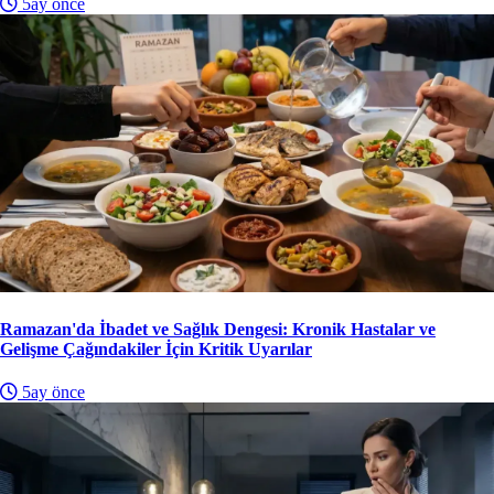
5ay önce
Ramazan'da İbadet ve Sağlık Dengesi: Kronik Hastalar ve
Gelişme Çağındakiler İçin Kritik Uyarılar
5ay önce