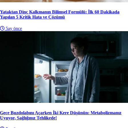
Yataktan Dinç Kalkmanın Bilimsel Formülü: İlk 60 Dakikada
Yapılan 5 Kritik Hata ve Çözümü
5ay önce
Gece Buzdolabını Açarken İki Kere Düşünün: Metabolizmanız
Uyuyor, Sağlığınız Tehlikede!