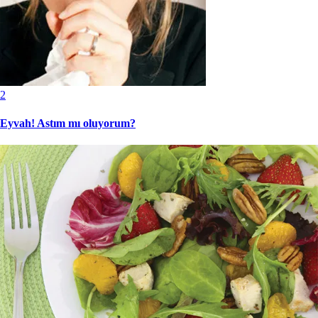
2
Eyvah! Astım mı oluyorum?