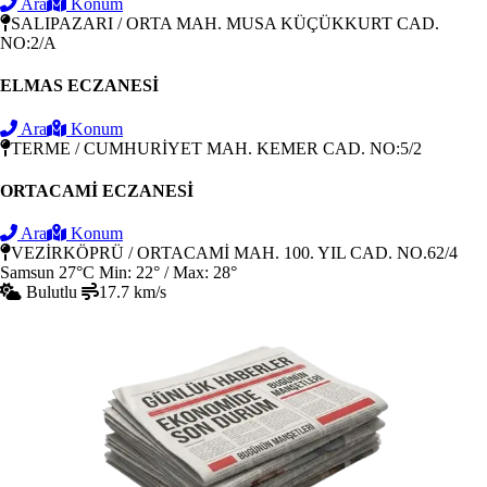
Ara
Konum
SALIPAZARI / ORTA MAH. MUSA KÜÇÜKKURT CAD.
NO:2/A
ELMAS ECZANESİ
Ara
Konum
TERME / CUMHURİYET MAH. KEMER CAD. NO:5/2
ORTACAMİ ECZANESİ
Ara
Konum
VEZİRKÖPRÜ / ORTACAMİ MAH. 100. YIL CAD. NO.62/4
Samsun
27°C
Min: 22° / Max: 28°
Bulutlu
17.7 km/s