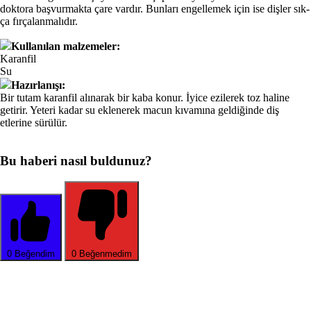
doktora başvur­makta çare vardır. Bunları engellemek için ise dişler sık­
ça fırçalanmalıdır.
Kullanılan malzemeler:
Karanfil
Su
Hazırlanışı:
Bir tutam karanfil alınarak bir kaba konur. İyice ezile­rek toz haline
getirir. Yeteri kadar su eklenerek macun kıvamına geldiğinde diş
etlerine sürülür.
Bu haberi nasıl buldunuz?
0
Beğendim
0
Beğenmedim