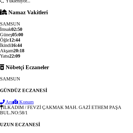
Yükleniyor...
Namaz Vakitleri
SAMSUN
İmsak
02:50
Güneş
05:00
Öğle
12:44
İkindi
16:44
Akşam
20:18
Yatsı
22:09
Nöbetçi Eczaneler
SAMSUN
GÜNDÜZ ECZANESİ
Ara
Konum
İLKADIM / FEVZİ ÇAKMAK MAH. GAZİ ETHEM PAŞA
BUL.NO:58/1
UZUN ECZANESİ