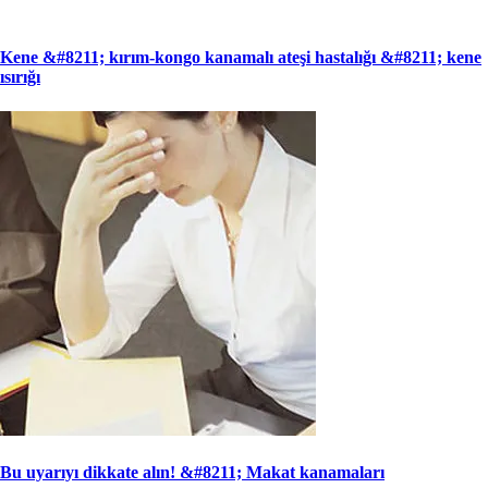
Kene &#8211; kırım-kongo kanamalı ateşi hastalığı &#8211; kene
ısırığı
Bu uyarıyı dikkate alın! &#8211; Makat kanamaları