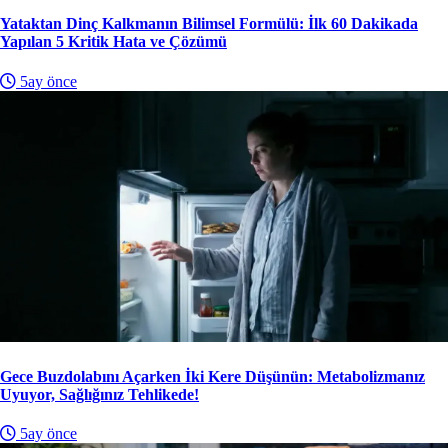
Yataktan Dinç Kalkmanın Bilimsel Formülü: İlk 60 Dakikada
Yapılan 5 Kritik Hata ve Çözümü
5ay önce
Gece Buzdolabını Açarken İki Kere Düşünün: Metabolizmanız
Uyuyor, Sağlığınız Tehlikede!
5ay önce