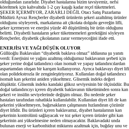
olduğundan zararlıdır. Diyabet hastalarına bizim tavsiyemiz, nefsi
köreltmek için kahvaltıda 1-2 çay kaşığı kadar reçel tüketmeleri.
ŞEKER İÇERMİYOR, ZARARLI DEĞİL Otacı Satış Pazarlama
Müdürü Ayvaz Rençberler diyabetli ürünlerin şekeri azaltılmış ürünler
olduğunu söyleyerek, markalarına ait çikolata dolgulu gevreğin lifli,
şeker içermeyen ve enerjisi yüzde 40 düşürülmüş bir ürün olduğunu
belirtti. Diyabetli hastaların şeker tüketmemeleri gerektiğini söyleyen
Rençberler, diyabetik çikolatanın zarar vermeyeceğini ifade etti.
ENERJİSi VE YAĞI DÜŞÜK OLUYOR
Güllüoğlu Baklavaları “diyabetik baklava olmaz” iddiasına şu yanıtı
verdi: Enerjisini ve yağını azaltmış olduğumuz baklavanın şerbeti için
şeker yerine doğal tatlandırıcı olan isomalt ve yapay tatlandırıcılardan
aspartamdan oluşan bir karışım kullanıyoruz. Ayrıca baklavayı diyet lifi
olan polidekstrozla ile zenginleştiriyoruz. Kullanılan doğal tatlandırıcı
isomalt kan şekerini aniden yükseltmez. Glisemik indeks değeri
düşüktür. Glisemik indeks kandaki glikoz seviyesinin bir ölçüsüdür. Bu
doğal tatlandırıcıyı içeren diyabetik baklavanın tüketiminden sonra kan
şekeri ve insülin seviyelerinde değişim olmaz. Bu nedenle şeker
hastaları tarafından rahatlıkla kullanılabilir. Kullanılan diyet lifi de kan
şekerini yükseltmeyen, bağırsakların çalışmasını hızlandıran çözünür
diyet lifidir. Bu ürünleri içeren baklavamız, diyabet hastalarının kan
şekerinin kontrolünü sağlayacak ve toz şeker içeren ürünler gibi kan
şekerinin ani yükselmesine neden olmayacaktır. Baklavadaki unda
bulunan enerji ve karbonhidrat miktarını azaltmak için, buğday unu ve