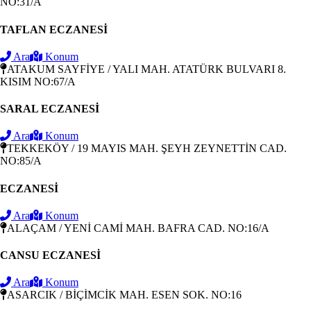
NO:31/A
TAFLAN ECZANESİ
Ara
Konum
ATAKUM SAYFİYE / YALI MAH. ATATÜRK BULVARI 8.
KISIM NO:67/A
SARAL ECZANESİ
Ara
Konum
TEKKEKÖY / 19 MAYIS MAH. ŞEYH ZEYNETTİN CAD.
NO:85/A
ECZANESİ
Ara
Konum
ALAÇAM / YENİ CAMİ MAH. BAFRA CAD. NO:16/A
CANSU ECZANESİ
Ara
Konum
ASARCIK / BİÇİMCİK MAH. ESEN SOK. NO:16