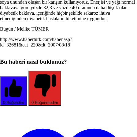
soya unundan oluşan bir karışım kullanıyoruz. Enerjisi ve yağı normal
baklavaya göre yüzde 32,3 ve yüzde 40 oranında daha düşük olan
diyabetik baklava, içeriğinde hiçbir şekilde sakaroz ihtiva
etmediğinden diyabetik hastaların tüketimine uygundur.
Bugün / Melike TÜMER
http://www.haberturk.com/haber.asp?
id=32681&cat=220&dt=2007/08/18
Bu haberi nasıl buldunuz?
0
Beğendim
0
Beğenmedim