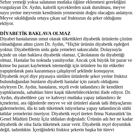
Sebze yemeği yoksa salatanın mutlaka öğüne eklenmesi gerektiğini
vurgulayan Dr. Aydın, kalorili içeceklerden uzak durulması, meyve
suyu yerine meyvenin kendisinin yenmesinin doğru olacağını anlatıyor.
Meyve sıkıldığında ortaya çıkan saf fruktozun da şeker olduğunu
ekliyor.
DİYABETİK BAKLAVA OLMAZ
Diyabet hastalarının umut olarak tükettikleri diyabetik ürünlerin çözüm
olmadığının altını çizen Dr. Aydın, “Hiçbir ürünün diyabetik eşdeğeri
yoktur. Diyabetlilerin unlu gıda yemeleri sakıncalıdır. Dolayısıyla
içinde un olan baklava diyabetik olamaz. Çikolatanın da diyabetiği
olmaz. Hastalar bu noktada yanılıyorlar. Ancak çok büyük bir pazar ve
kimse bu pazarı kaybetmek istemediği için ürünlere bu tür etiketler
yapıştırılarak para kazanmaya çalışılıyorî şeklinde konuşuyor.
Diyabetik reçel diye piyasaya sürülen ürünlerde şeker yerine fruktoz
bulunduğundan bunların diyabetli hastalar için zararlı olduğunu
söyleyen Dr. Aydın, hastaların, reçeli evde tatlandırıcı ile kendileri
yaptıklarında, sabahları birer kaşık tüketebileceklerini ifade ediyor. Dr.
Aydın, diyabetlilere çay ve kahveyi mutlaka yapay tatlandırıcı ile
içmelerini, ara öğünlerde meyve ve süt ürünleri alarak tatlı ihtiyaçlarını
gidermelerini, illa ki tatlı tüketmek istiyorlarsa yapay tatlandırıcılı sütlü
tatlılar yemelerini öneriyor. Diyabetik reçel üreten firma Naturatürk’ün
Genel Müdürü Deniz İçöz iddiaları doğruladı: Ürünün adı her ne kadar
diyabetik de olsa fazla tüketmek zarar verir. Diyabetik reçel doyumluk
değil, tadımlıktır. İçeriğindeki fruktoz şekerin başka bir türevi