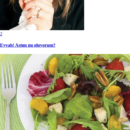
2
Eyvah! Astım mı oluyorum?