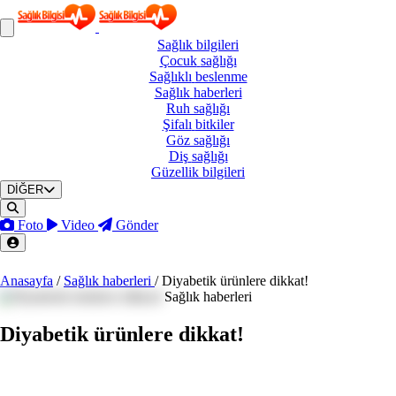
Sağlık
bilgileri
Çocuk
sağlığı
Sağlıklı
beslenme
Sağlık
haberleri
Ruh
sağlığı
Şifalı
bitkiler
Göz
sağlığı
Diş
sağlığı
Güzellik
bilgileri
DİĞER
Foto
Video
Gönder
Anasayfa
/
Sağlık haberleri
/
Diyabetik ürünlere dikkat!
Sağlık haberleri
Diyabetik ürünlere dikkat!