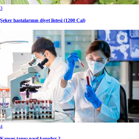
3
Şeker hastalarının diyet listesi (1200 Cal)
4
Kanser tanısı nasıl konulur ?