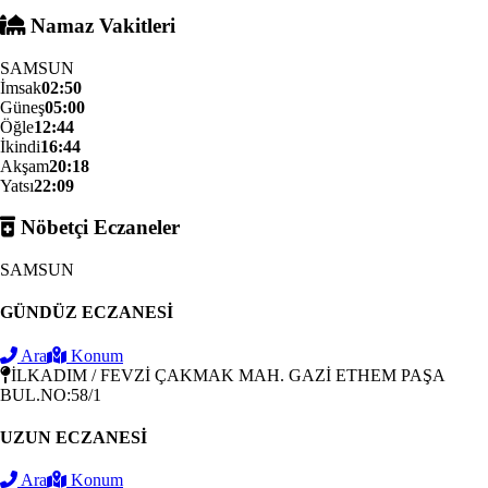
Namaz Vakitleri
SAMSUN
İmsak
02:50
Güneş
05:00
Öğle
12:44
İkindi
16:44
Akşam
20:18
Yatsı
22:09
Nöbetçi Eczaneler
SAMSUN
GÜNDÜZ ECZANESİ
Ara
Konum
İLKADIM / FEVZİ ÇAKMAK MAH. GAZİ ETHEM PAŞA
BUL.NO:58/1
UZUN ECZANESİ
Ara
Konum