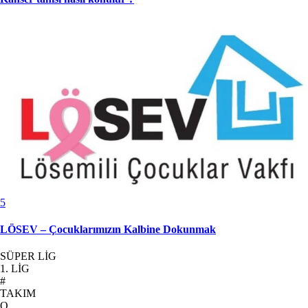
5
LÖSEV – Çocuklarımızın Kalbine Dokunmak
SÜPER LİG
1. LİG
#
TAKIM
O