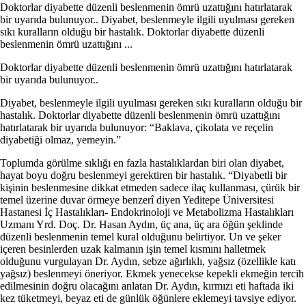
Doktorlar diyabette düzenli beslenmenin ömrü uzattığını hatırlatarak
bir uyarıda bulunuyor.. Diyabet, beslenmeyle ilgili uyulması gereken
sıkı kuralların olduğu bir hastalık. Doktorlar diyabette düzenli
beslenmenin ömrü uzattığını ...
Doktorlar diyabette düzenli beslenmenin ömrü uzattığını hatırlatarak
bir uyarıda bulunuyor..
Diyabet, beslenmeyle ilgili uyulması gereken sıkı kuralların olduğu bir
hastalık. Doktorlar diyabette düzenli beslenmenin ömrü uzattığını
hatırlatarak bir uyarıda bulunuyor: “Baklava, çikolata ve reçelin
diyabetiği olmaz, yemeyin.”
Toplumda görülme sıklığı en fazla hastalıklardan biri olan diyabet,
hayat boyu doğru beslenmeyi gerektiren bir hastalık. “Diyabetli bir
kişinin beslenmesine dikkat etmeden sadece ilaç kullanması, çürük bir
temel üzerine duvar örmeye benzerî diyen Yeditepe Üniversitesi
Hastanesi İç Hastalıkları- Endokrinoloji ve Metabolizma Hastalıkları
Uzmanı Yrd. Doç. Dr. Hasan Aydın, üç ana, üç ara öğün şeklinde
düzenli beslenmenin temel kural olduğunu belirtiyor. Un ve şeker
içeren besinlerden uzak kalmanın işin temel kısmını halletmek
olduğunu vurgulayan Dr. Aydın, sebze ağırlıklı, yağsız (özellikle katı
yağsız) beslenmeyi öneriyor. Ekmek yenecekse kepekli ekmeğin tercih
edilmesinin doğru olacağını anlatan Dr. Aydın, kırmızı eti haftada iki
kez tüketmeyi, beyaz eti de günlük öğünlere eklemeyi tavsiye ediyor.