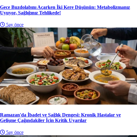
Gece Buzdolabını Açarken İki Kere Düşünün: Metabolizmanız
Uyuyor, Sağlığınız Tehlikede!
5ay önce
Ramazan'da İbadet ve Sağlık Dengesi: Kronik Hastalar ve
Gelişme Çağındakiler İçin Kritik Uyarılar
5ay önce