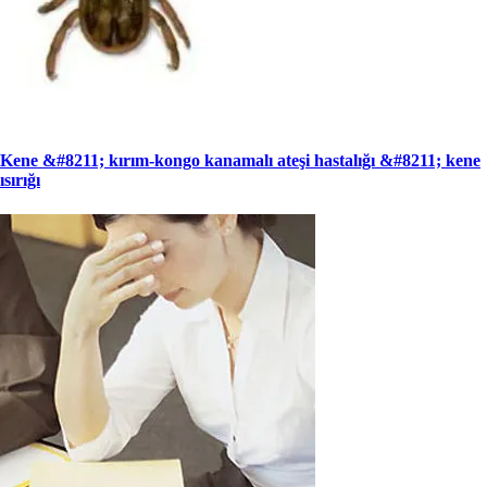
Kene &#8211; kırım-kongo kanamalı ateşi hastalığı &#8211; kene
ısırığı