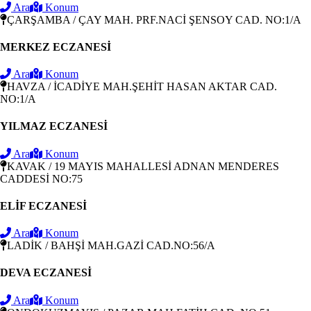
Ara
Konum
ÇARŞAMBA / ÇAY MAH. PRF.NACİ ŞENSOY CAD. NO:1/A
MERKEZ ECZANESİ
Ara
Konum
HAVZA / İCADİYE MAH.ŞEHİT HASAN AKTAR CAD.
NO:1/A
YILMAZ ECZANESİ
Ara
Konum
KAVAK / 19 MAYIS MAHALLESİ ADNAN MENDERES
CADDESİ NO:75
ELİF ECZANESİ
Ara
Konum
LADİK / BAHŞİ MAH.GAZİ CAD.NO:56/A
DEVA ECZANESİ
Ara
Konum