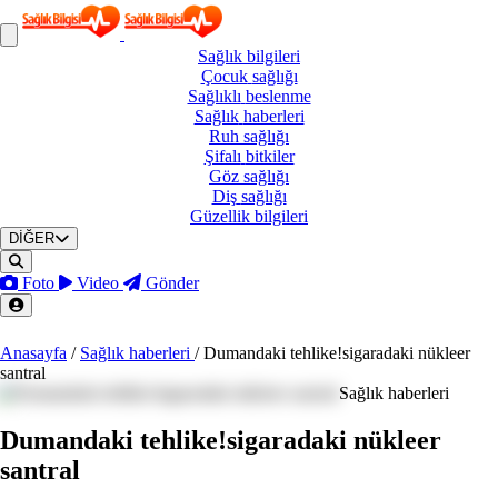
Sağlık
bilgileri
Çocuk
sağlığı
Sağlıklı
beslenme
Sağlık
haberleri
Ruh
sağlığı
Şifalı
bitkiler
Göz
sağlığı
Diş
sağlığı
Güzellik
bilgileri
DİĞER
Foto
Video
Gönder
Anasayfa
/
Sağlık haberleri
/
Dumandaki tehlike!sigaradaki nükleer
santral
Sağlık haberleri
Dumandaki tehlike!sigaradaki nükleer
santral