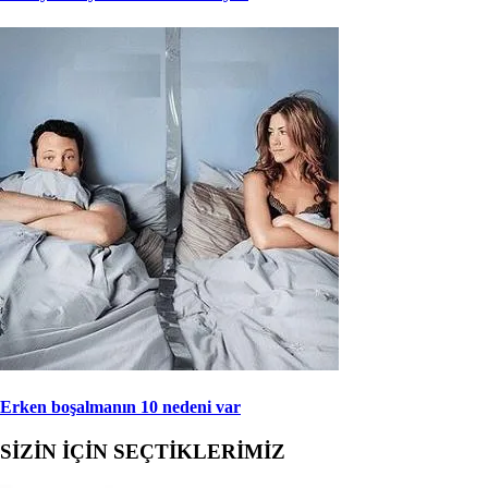
Erken boşalmanın 10 nedeni var
SİZİN İÇİN SEÇTİKLERİMİZ