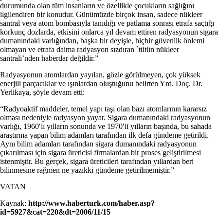
durumunda olan tüm insanların ve özellikle çocukların sağlığını
ilgilendiren bir konudur. Günümüzde birçok insan, sadece nükleer
santral veya atom bombasıyla tanıdığı ve patlama sonrası etrafa saçtığı
korkunç dozlarda, etkisini onlarca yıl devam ettiren radyasyonun sigara
dumanındaki varlığından, başka bir deyişle, hiçbir güvenlik önlemi
olmayan ve etrafa daima radyasyon sızdıran `tütün nükleer
santrali’nden haberdar değildir.”
Radyasyonun atomlardan yayılan, gözle görülmeyen, çok yüksek
enerjili parçacıklar ve ışınlardan oluştuğunu belirten Yrd. Doç. Dr.
Yerlikaya, şöyle devam etti:
“Radyoaktif maddeler, temel yapı taşı olan bazı atomlarının kararsız
olması nedeniyle radyasyon yayar. Sigara dumanındaki radyasyonun
varlığı, 1960′lı yılların sonunda ve 1970′li yılların başında, bu sahada
araştırma yapan bilim adamları tarafından ilk defa gündeme getirildi.
Aynı bilim adamları tarafından sigara dumanındaki radyasyonun
çıkarılması için sigara üreticisi firmalardan bir proses geliştirilmesi
istenmiştir. Bu gerçek, sigara üreticileri tarafından yıllardan beri
bilinmesine rağmen ne yazıkki gündeme getirilmemiştir.”
VATAN
Kaynak:
http://www.haberturk.com/haber.asp?
id=5927&cat=220&dt=2006/11/15