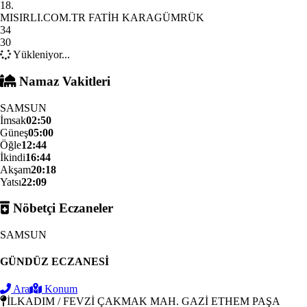
18.
MISIRLI.COM.TR FATİH KARAGÜMRÜK
34
30
Yükleniyor...
Namaz Vakitleri
SAMSUN
İmsak
02:50
Güneş
05:00
Öğle
12:44
İkindi
16:44
Akşam
20:18
Yatsı
22:09
Nöbetçi Eczaneler
SAMSUN
GÜNDÜZ ECZANESİ
Ara
Konum
İLKADIM / FEVZİ ÇAKMAK MAH. GAZİ ETHEM PAŞA