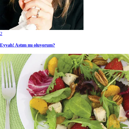
2
Eyvah! Astım mı oluyorum?