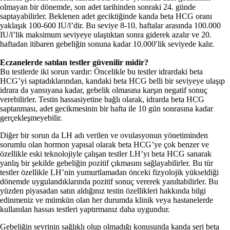
olmayan bir dönemde, son adet tarihinden sonraki 24. günde
saptayabilirler. Beklenen adet geciktiğinde kanda beta HCG oranı
yaklaşık 100-600 IU/l’dir. Bu seviye 8-10. haftalar arasında 100.000
IU/l’lik maksimum seviyeye ulaştıktan sonra giderek azalır ve 20.
haftadan itibaren gebeliğin sonuna kadar 10.000′lik seviyede kalır.
Eczanelerde satılan testler güvenilir midir?
Bu testlerde iki sorun vardır: Öncelikle bu testler idrardaki beta
HCG’yi saptadıklarından, kandaki beta HCG belli bir seviyeye ulaşıp
idrara da yansıyana kadar, gebelik olmasına karşın negatif sonuç
verebilirler. Testin hassasiyetine bağlı olarak, idrarda beta HCG
saptanması, adet gecikmesinin bir hafta ile 10 gün sonrasına kadar
gerçekleşmeyebilir.
Diğer bir sorun da LH adı verilen ve ovulasyonun yönetiminden
sorumlu olan hormon yapısal olarak beta HCG’ye çok benzer ve
özellikle eski teknolojiyle çalışan testler LH’yı beta HCG sanarak
yanlış bir şekilde gebeliğin pozitif çıkmasını sağlayabilirler. Bu tür
testler özellikle LH’nin yumurtlamadan önceki fizyolojik yükseldiği
dönemde uygulandıklarında pozitif sonuç vererek yanıltabilirler. Bu
yüzden piyasadan satın aldığınız testin özellikleri hakkında bilgi
edinmeniz ve mümkün olan her durumda klinik veya hastanelerde
kullanılan hassas testleri yaptırmanız daha uygundur.
Gebeliğin seyrinin sağlıklı olup olmadığı konusunda kanda seri beta