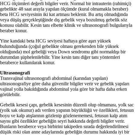
HCG ölçümleri değerli bilgiler verir. Normal bir intrauterin (rahimiçi)
gebelikte 48 saat arayla yapılan ölçümde (kural olmamakla beraber)
beta HCG seviyesinin iki kat artması beklenir. Bu artış olmadığında
veya düşüş gerçekleştiğinde dış gebelik veya bozulmuş gebelik söz
konusu olabilir. Kesin tanı elbette klinik ve ultrasonografi bulgularıyla
beraber konur.
Yine kandaki beta HCG seviyesi haftaya göre aşırı yüksek
bulunduğunda (çoğul gebelikte olması gerekenden bile yüksek
olduğunda) mol gebeliği veya Down sendromu gibi normaldışı bir
durumdan şüphelenilebilir. Yine kesin tanı diğer tanı yöntemleri
beraberce kullanılarak konur.
Ultrasonografi
Transvajinal ultrasonografi abdominal (karından yapılan)
ultrasonografiye göre daha güvenilir bilgiler verir ve gebelik yapıları
vajinal yolla bakıldığında abdominal yola göre bir hafta daha erken
görülebilir.
Gebelik kesesi çapı, gebelik kesesinin düzenli olup olmaması, yolk sac
(yolk sak okunur) adı verilen yapının büyüklüğü ve özellikleri, fetusun
boyu ve kalp atışlarının gözlenip gözlenememesi, fetusun kalp atım
sayısı gibi özellikler gebeliğin seyri hakkında değerli bilgiler verir.
Bunların beraberce veya birbirini takipeden sırada değerlendirilmesi
düşük riski olan anne adaylarında gebeliğin durumu hakkında iyi bir