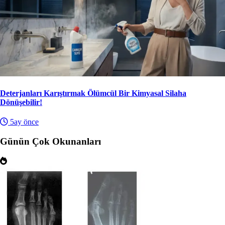
Deterjanları Karıştırmak Ölümcül Bir Kimyasal Silaha
Dönüşebilir!
5ay önce
Günün Çok Okunanları