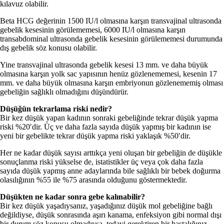
kılavuz olabilir.
Beta HCG değerinin 1500 IU/l olmasına karşın transvajinal ultrasonda
gebelik kesesinin görülememesi, 6000 IU/l olmasına karşın
transabdominal ultrasonda gebelik kesesinin görülememesi durumunda
dış gebelik söz konusu olabilir.
Yine transvajinal ultrasonda gebelik kesesi 13 mm. ve daha büyük
olmasına karşın yolk sac yapısının henüz gözlenememesi, kesenin 17
mm. ve daha büyük olmasına karşın embriyonun gözlenememiş olması
gebeliğin sağlıklı olmadığını düşündürür.
Düşüğün tekrarlama riski nedir?
Bir kez düşük yapan kadının sonraki gebeliğinde tekrar düşük yapma
riski %20′dir. Üç ve daha fazla sayıda düşük yapmış bir kadının ise
yeni bir gebelikte tekrar düşük yapma riski yaklaşık %50′dir.
Her ne kadar düşük sayısı arttıkça yeni oluşan bir gebeliğin de düşükle
sonuçlanma riski yükselse de, istatistikler üç veya çok daha fazla
sayıda düşük yapmış anne adaylarında bile sağlıklı bir bebek doğurma
olasılığının %55 ile %75 arasında olduğunu göstermektedir.
Düşükten ne kadar sonra gebe kalınabilir?
Bir kez düşük yaşadıysanız, yaşadığınız düşük mol gebeliğine bağlı
değildiyse, düşük sonrasında aşırı kanama, enfeksiyon gibi normal dışı
bir durum söz konusu olmadıysa, tedavi gerektiren bir hastalığınız