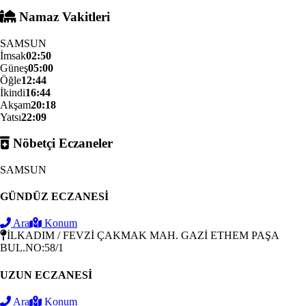
Namaz Vakitleri
SAMSUN
İmsak
02:50
Güneş
05:00
Öğle
12:44
İkindi
16:44
Akşam
20:18
Yatsı
22:09
Nöbetçi Eczaneler
SAMSUN
GÜNDÜZ ECZANESİ
Ara
Konum
İLKADIM / FEVZİ ÇAKMAK MAH. GAZİ ETHEM PAŞA
BUL.NO:58/1
UZUN ECZANESİ
Ara
Konum