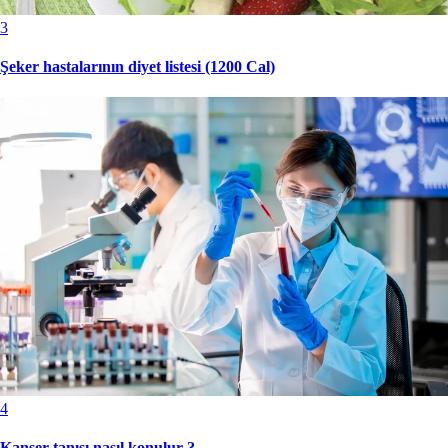
3
Şeker hastalarının diyet listesi (1200 Cal)
4
Kanser tanısı nasıl konulur ?