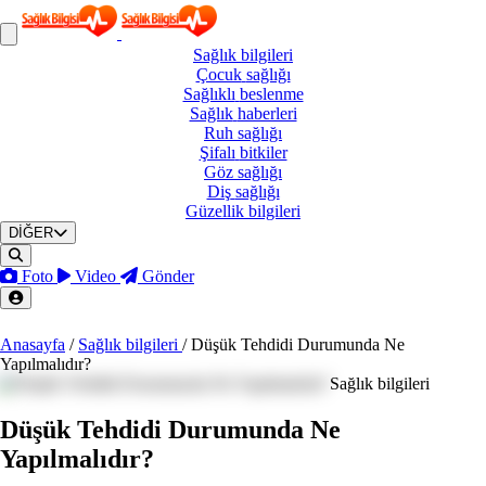
Sağlık
bilgileri
Çocuk
sağlığı
Sağlıklı
beslenme
Sağlık
haberleri
Ruh
sağlığı
Şifalı
bitkiler
Göz
sağlığı
Diş
sağlığı
Güzellik
bilgileri
DİĞER
Foto
Video
Gönder
Anasayfa
/
Sağlık bilgileri
/
Düşük Tehdidi Durumunda Ne
Yapılmalıdır?
Sağlık bilgileri
Düşük Tehdidi Durumunda Ne
Yapılmalıdır?