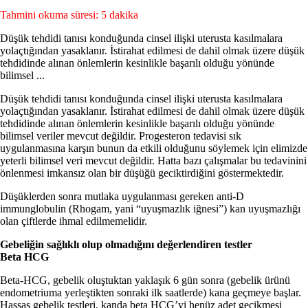
Tahmini okuma süresi: 5 dakika
Düşük tehdidi tanısı konduğunda cinsel ilişki uterusta kasılmalara
yolaçtığından yasaklanır. İstirahat edilmesi de dahil olmak üzere düşük
tehdidinde alınan önlemlerin kesinlikle başarılı olduğu yönünde
bilimsel ...
Düşük tehdidi tanısı konduğunda cinsel ilişki uterusta kasılmalara
yolaçtığından yasaklanır. İstirahat edilmesi de dahil olmak üzere düşük
tehdidinde alınan önlemlerin kesinlikle başarılı olduğu yönünde
bilimsel veriler mevcut değildir. Progesteron tedavisi sık
uygulanmasına karşın bunun da etkili olduğunu söylemek için elimizde
yeterli bilimsel veri mevcut değildir. Hatta bazı çalışmalar bu tedavinini
önlenmesi imkansız olan bir düşüğü geciktirdiğini göstermektedir.
Düşüklerden sonra mutlaka uygulanması gereken anti-D
immunglobulin (Rhogam, yani “uyuşmazlık iğnesi”) kan uyuşmazlığı
olan çiftlerde ihmal edilmemelidir.
Gebeliğin sağlıklı olup olmadığını değerlendiren testler
Beta HCG
Beta-HCG, gebelik oluştuktan yaklaşık 6 gün sonra (gebelik ürünü
endometriuma yerleştikten sonraki ilk saatlerde) kana geçmeye başlar.
Hassas gebelik testleri, kanda beta HCG’yi henüz adet gecikmesi