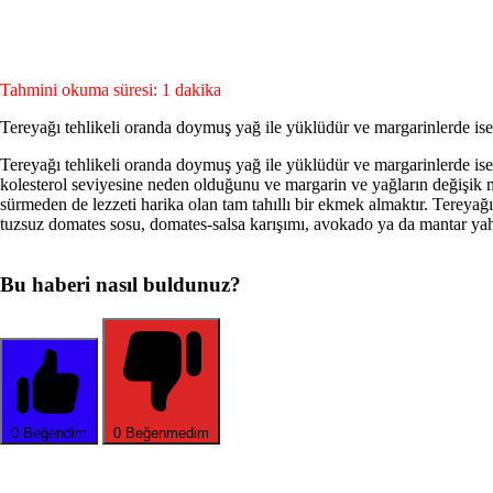
Tahmini okuma süresi: 1 dakika
Tereyağı tehlikeli oranda doymuş yağ ile yüklüdür ve mar­garinlerde ise,
Tereyağı tehlikeli oranda doymuş yağ ile yüklüdür ve mar­garinlerde ise,
kolesterol seviyesine neden olduğunu ve margarin ve yağların değişik mi
sürmeden de lezzeti harika olan tam tahıllı bir ekmek almaktır. Tereya
tuzsuz domates sosu, domates-salsa karışımı, avokado ya da mantar yah
Bu haberi nasıl buldunuz?
0
Beğendim
0
Beğenmedim