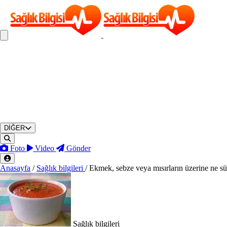
DİĞER
Foto
Video
Gönder
Anasayfa
/
Sağlık bilgileri
/
Ekmek, sebze veya mısırların üzerine ne s
Sağlık bilgileri