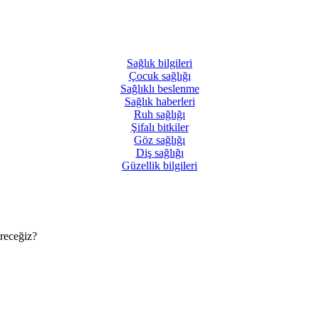
Sağlık
bilgileri
Çocuk
sağlığı
Sağlıklı
beslenme
Sağlık
haberleri
Ruh
sağlığı
Şifalı
bitkiler
Göz
sağlığı
Diş
sağlığı
Güzellik
bilgileri
üreceğiz?