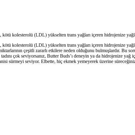
 kötü kolesterolü (LDL) yükselten trans yağları içeren hidrojenize yağlar
 kötü kolesterolü (LDL) yükselten trans yağları içeren hidrojenize yağla
ktarlarının çeşitli zararlı etkilere neden olduğunu bulmuşlardır. Bu so
ğı tadını çok seviyorsanız, Butter Buds’ı deneyin ya da hidrojenize yağ
nisi sürmeyi seviyor. Elbette, hiç ekmek yemeyerek üzerine süreceğiniz