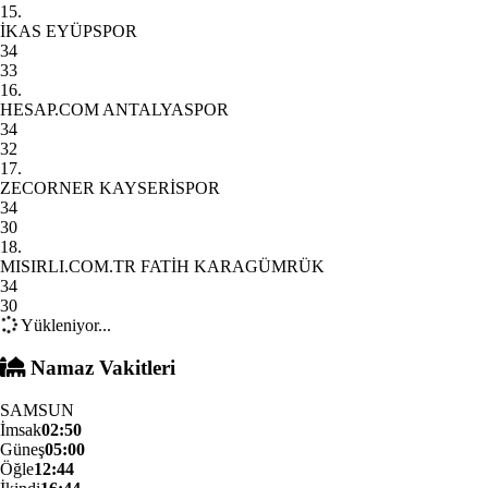
15.
İKAS EYÜPSPOR
34
33
16.
HESAP.COM ANTALYASPOR
34
32
17.
ZECORNER KAYSERİSPOR
34
30
18.
MISIRLI.COM.TR FATİH KARAGÜMRÜK
34
30
Yükleniyor...
Namaz Vakitleri
SAMSUN
İmsak
02:50
Güneş
05:00
Öğle
12:44