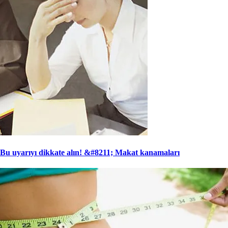
Bu uyarıyı dikkate alın! &#8211; Makat kanamaları