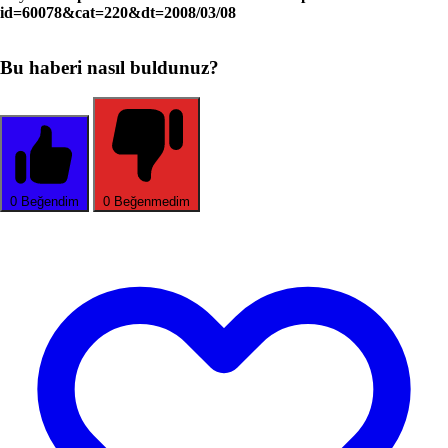
id=60078&cat=220&dt=2008/03/08
Bu haberi nasıl buldunuz?
0
Beğendim
0
Beğenmedim