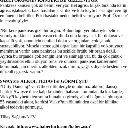
GİZLİ ORGANIN KANSERİ DE GİZLENİYOR
Pankreas kanseri çok az belirti veriyor. Bel ağrısı, kuşak tarzında karın
ağrısı, iştahsızlık, bazı hastalarda sarılık ve kilo kaybı hastalığın verdiği
en önemli belirtiler. Peki hastalık neden belirti vermiyor? Prof. Özmen?
in cevabı şöyle:
?Bir kere pankreas gizli bir organ. Bulunduğu yer itibariyle belirti
vermiyor. İkincisi pankreasın etrafında onu koruyacak bir dokusu ve
kapsülü yok, onun için etraftaki doku ve organlara çok çabuk
sıçrayabiliyor. Mesela meme gibi organların bir kapsülü ve koruyucu
membranı vardır, ama pankreas bu şekilde örtülü bir organ değil.
Ayrıca bu organda çok zengin lenf ve sinir ağı var, bu da çok çabuk
yayılmasında etkili oluyor. Sinsi ve ölümcül pankreas kanserinden
korunmak için önerim; alkolden uzak durun, yağsız diyetle beslenin ve
düzenli egzersiz yapın.?
SWAYZE ALKOL TEDAVİSİ GÖRMÜŞTÜ
?Dirty Dancing? ve ?Ghost? filmleriyle unutulmaz aktörü, dansçı
Patrick Swayze önce kalp krizinden babasını, ardından da kız kardeşi
Vicky?i kaybettikten sonra bunalıma girmiş, alkol bağımlısı olmuştu.
55 yaşındaki aktör, kardeşi Vicky?nin ölümünden özel bir klinikte
alkol tedavisi görmüştü.
Tülay Sağlam/NTV
Kaynak:
http://www.haberturk.com/haber.asp?