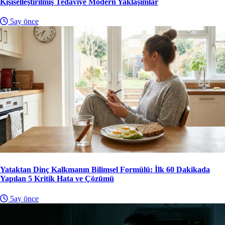
Kişiselleştirilmiş Tedaviye Modern Yaklaşımlar
5ay önce
Yataktan Dinç Kalkmanın Bilimsel Formülü: İlk 60 Dakikada
Yapılan 5 Kritik Hata ve Çözümü
5ay önce