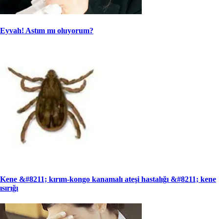
Eyvah! Astım mı oluyorum?
Kene &#8211; kırım-kongo kanamalı ateşi hastalığı &#8211; kene
ısırığı