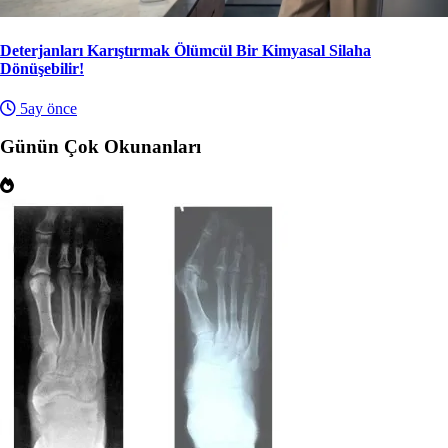
Deterjanları Karıştırmak Ölümcül Bir Kimyasal Silaha
Dönüşebilir!
5ay önce
Günün Çok Okunanları