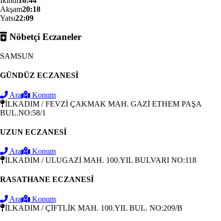
İkindi
16:44
Akşam
20:18
Yatsı
22:09
Nöbetçi Eczaneler
SAMSUN
GÜNDÜZ ECZANESİ
Ara
Konum
İLKADIM / FEVZİ ÇAKMAK MAH. GAZİ ETHEM PAŞA
BUL.NO:58/1
UZUN ECZANESİ
Ara
Konum
İLKADIM / ULUGAZİ MAH. 100.YIL BULVARI NO:118
RASATHANE ECZANESİ
Ara
Konum
İLKADIM / ÇİFTLİK MAH. 100.YIL BUL. NO:209/B