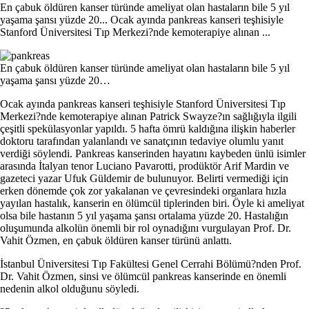
En çabuk öldüren kanser türünde ameliyat olan hastaların bile 5 yıl
yaşama şansı yüzde 20... Ocak ayında pankreas kanseri teşhisiyle
Stanford Üniversitesi Tıp Merkezi?nde kemoterapiye alınan ...
En çabuk öldüren kanser türünde ameliyat olan hastaların bile 5 yıl
yaşama şansı yüzde 20…
Ocak ayında pankreas kanseri teşhisiyle Stanford Üniversitesi Tıp
Merkezi?nde kemoterapiye alınan Patrick Swayze?ın sağlığıyla ilgili
çeşitli spekülasyonlar yapıldı. 5 hafta ömrü kaldığına ilişkin haberler
doktoru tarafından yalanlandı ve sanatçının tedaviye olumlu yanıt
verdiği söylendi. Pankreas kanserinden hayatını kaybeden ünlü isimler
arasında İtalyan tenor Luciano Pavarotti, prodüktör Arif Mardin ve
gazeteci yazar Ufuk Güldemir de bulunuyor. Belirti vermediği için
erken dönemde çok zor yakalanan ve çevresindeki organlara hızla
yayılan hastalık, kanserin en ölümcül tiplerinden biri. Öyle ki ameliyat
olsa bile hastanın 5 yıl yaşama şansı ortalama yüzde 20. Hastalığın
oluşumunda alkolün önemli bir rol oynadığını vurgulayan Prof. Dr.
Vahit Özmen, en çabuk öldüren kanser türünü anlattı.
İstanbul Üniversitesi Tıp Fakültesi Genel Cerrahi Bölümü?nden Prof.
Dr. Vahit Özmen, sinsi ve ölümcül pankreas kanserinde en önemli
nedenin alkol olduğunu söyledi.