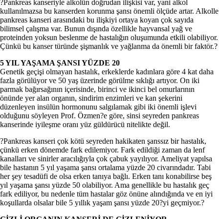
?Pankreas kanseriyle alkolün doğrudan ilişkisi var, yani alkol
kullanılmazsa bu kanserden korunma şansı önemli ölçüde artar. Alkolle
pankreas kanseri arasındaki bu ilişkiyi ortaya koyan çok sayıda
bilimsel çalışma var. Bunun dışında özellikle hayvansal yağ ve
proteinden yoksun beslenme de hastalığın oluşumunda etkili olabiliyor.
Çünkü bu kanser türünde şişmanlık ve yağlanma da önemli bir faktör.?
5 YIL YAŞAMA ŞANSI YÜZDE 20
Genetik geçişi olmayan hastalık, erkeklerde kadınlara göre 4 kat daha
fazla görülüyor ve 50 yaş üzerinde görülme sıklığı artıyor. On iki
parmak bağırsağının içerisinde, birinci ve ikinci bel omurlarının
önünde yer alan organın, sindirim enzimleri ve kan şekerini
düzenleyen insülün hormonunu salgılamak gibi iki önemli işlevi
olduğunu söyleyen Prof. Özmen?e göre, sinsi seyreden pankreas
kanserinde iyileşme oranı yüz güldürücü nitelikte değil.
?Pankreas kanseri çok kötü seyreden hakikaten şanssız bir hastalık,
çünkü erken dönemde fark edilemiyor. Fark edildiği zaman da lenf
kanalları ve sinirler aracılığıyla çok çabuk yayılıyor. Ameliyat yapılsa
bile hastanın 5 yıl yaşama şansı ortalama yüzde 20 civarındadır. Tabi
her şey tesadüfi de olsa erken tanıya bağlı. Erken tanı konabilirse beş
yıl yaşama şansı yüzde 50 olabiliyor. Ama genellikle bu hastalık geç
fark ediliyor, bu nedenle tüm hastalar göz önüne alındığında ve en iyi
koşullarda olsalar bile 5 yıllık yaşam şansı yüzde 20?yi geçmiyor.?