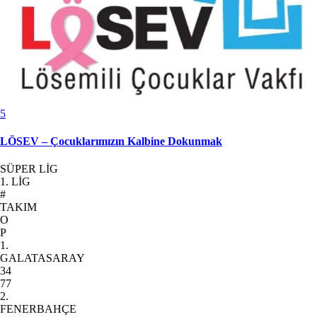
5
LÖSEV – Çocuklarımızın Kalbine Dokunmak
SÜPER LİG
1. LİG
#
TAKIM
O
P
1.
GALATASARAY
34
77
2.
FENERBAHÇE