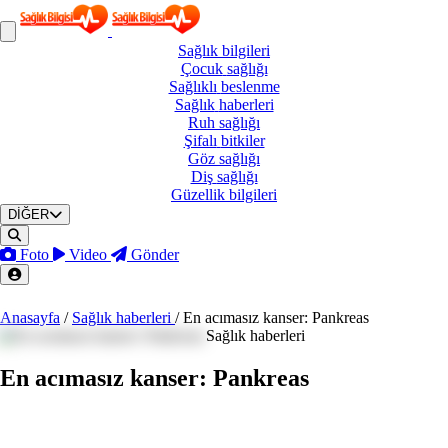
Sağlık
bilgileri
Çocuk
sağlığı
Sağlıklı
beslenme
Sağlık
haberleri
Ruh
sağlığı
Şifalı
bitkiler
Göz
sağlığı
Diş
sağlığı
Güzellik
bilgileri
DİĞER
Foto
Video
Gönder
Anasayfa
/
Sağlık haberleri
/
En acımasız kanser: Pankreas
Sağlık haberleri
En acımasız kanser: Pankreas