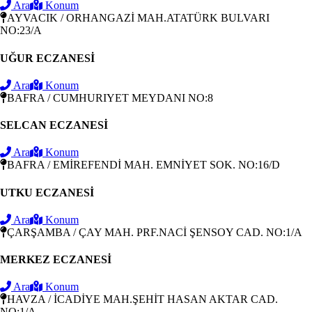
Ara
Konum
AYVACIK / ORHANGAZİ MAH.ATATÜRK BULVARI
NO:23/A
UĞUR ECZANESİ
Ara
Konum
BAFRA / CUMHURIYET MEYDANI NO:8
SELCAN ECZANESİ
Ara
Konum
BAFRA / EMİREFENDİ MAH. EMNİYET SOK. NO:16/D
UTKU ECZANESİ
Ara
Konum
ÇARŞAMBA / ÇAY MAH. PRF.NACİ ŞENSOY CAD. NO:1/A
MERKEZ ECZANESİ
Ara
Konum
HAVZA / İCADİYE MAH.ŞEHİT HASAN AKTAR CAD.
NO:1/A