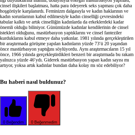
ilgi duyduklarına inanılır, dolayısıyla er­keğin mastürbasyon yapması,
cinsel ilişkileri başlatması, hatta para öde­yerek seks yapması çok daha
hoşgö­rüyle karşılanırdı. Feminizm dalga­sıyla ve kadın haklarının ve
kadın so­runlarının kabul edilmesiyle kadın cinselliği çevresindeki
tabular kalktı ve artık cinselliğin kadınlarda da er­keklerdeki kadar
önemli olduğu bili­niyor. Günümüzde kadınlar kendile­rinin de cinsel
istekleri olduğunu, mastürbasyon yaptıklarını ve cinsel fanteziler
kurduklarını kabul etmeye daha yatkınlar. 1981 yılında gerçek­leştirilen
bir araştırmada görüşme yapılan kadınların yüzde 73′ü 20 ya­şından
önce mastürbasyon yaptığını söylüyordu. Aynı araştırmacıların 15 yıl
önce, 1966 yılında gerçekleştir­dikleri benzeri bir araştırmada bu ra­kam
yalnızca yüzde 46′ydı. Giderek mastürbasyon yapan kadın sayısı mı
artıyor, yoksa artık kadınlar bundan daha kolay mı söz edebiliyor?
Bu haberi nasıl buldunuz?
0
Beğendim
0
Beğenmedim