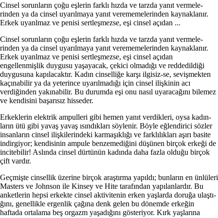
Cinsel sorunların çoğu eşlerin farklı hızda ve tarzda yanıt vermele­
rinden ya da cinsel uyarılmaya yanıt verememelerinden kaynaklanır.
Er­kek uyanlmaz ve penisi sertleşmezse, eşi cinsel açıdan ...
Cinsel sorunların çoğu eşlerin farklı hızda ve tarzda yanıt vermele­
rinden ya da cinsel uyarılmaya yanıt verememelerinden kaynaklanır.
Er­kek uyanlmaz ve penisi sertleşmezse, eşi cinsel açıdan
engellenmişlik duygusu yaşayacak, çekici olmadığı ve reddedildiği
duygusuna kapıla­caktır. Kadın cinselliğe karşı ilgisiz-se, sevişmekten
kaçınabilir ya da ye­terince uyarılmadığı için cinsel ilişki­nin acı
verdiğinden yakınabilir. Bu durumda eşi onu nasıl uyaracağını bilemez
ve kendisini başarısız hisse­der.
Erkeklerin elektrik ampulleri gibi hemen yanıt verdikleri, oysa kadın­
ların ütü gibi yavaş yavaş ısındıkları söylenir. Böyle eğlendirici sözler
in­sanların cinsel ilişkilerindeki karma­şıklığı ve farklılıkları aşırı basite
indir­giyor; kendisinin ampule benzeme­diğini düşünen birçok erkeği de
in­citebilir! Aslında cinsel dürtünün ka­dında daha fazla olduğu birçok
çift vardır.
Geçmişte cinsellik üzerine birçok araştırma yapıldı; bunların en ünlü­leri
Masters ve Johnson ile Kinsey ve Hite tarafından yapılanlardır. Bu
anketlerin hepsi erkekte cinsel aktivitenin erken yaşlarda doruğa ulaştı­
ğını, genellikle ergenlik çağına denk gelen bu dönemde erkeğin
haftada ortalama beş orgazm yaşadığını gösteriyor. Kırk yaşlarına