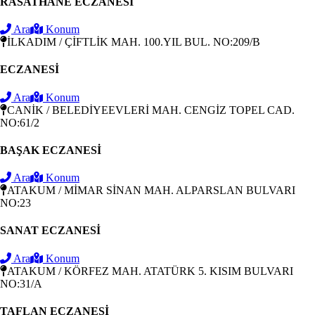
RASATHANE ECZANESİ
Ara
Konum
İLKADIM / ÇİFTLİK MAH. 100.YIL BUL. NO:209/B
ECZANESİ
Ara
Konum
CANİK / BELEDİYEEVLERİ MAH. CENGİZ TOPEL CAD.
NO:61/2
BAŞAK ECZANESİ
Ara
Konum
ATAKUM / MİMAR SİNAN MAH. ALPARSLAN BULVARI
NO:23
SANAT ECZANESİ
Ara
Konum
ATAKUM / KÖRFEZ MAH. ATATÜRK 5. KISIM BULVARI
NO:31/A
TAFLAN ECZANESİ