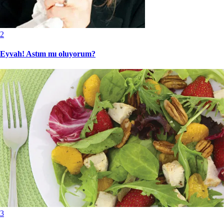
2
Eyvah! Astım mı oluyorum?
3