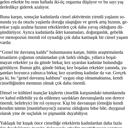
gelen er­kekte bu oran haftada iki-üç orgaz­ma düşüyor ve bu sayı yaş
ilerledik­çe giderek azalıyor.
Buna karşın, sonuçlar kadınlarda cinsel aktivitenin yirmili yaşların so­
nunda ya da otuzlu yaşlarda doruğa ulaştığını ve gerek artış hızının, ge­
rekse yaşla azalma hızının erkekler­den çok daha yavaş olduğunu dü­
şündürüyor. Ayrıca kadınlarda âdet kanamaları, doğurganlık, gebelik
ve menopozun önemli rol oynadığı çok daha karmaşık bir cinsel yaşam
var­dır.
“Genel bir davranış kalıbı” bu­lunmasına karşın, bütün araştırma­larda
insanların çoğunun ortalama­dan çok farklı olduğu, yıllarca boşal-
mayan erkekler ya da günde birkaç kez uyarılan kadınlar bulunduğu
gö­rülüyor. Bunun gibi, günde birkaç kez boşalan erkekler yanında, ya­
şamları boyunca yalnızca birkaç kez uyarılmış kadınlar da var. Gerçek
şu ki, bu “genel davranış kalıbına” uy­gun olup olmamaktansa, kendi
cin­selliğinden memnun olmak çok da­ha önemli.
Dinsel ve kültürel inançlar kişile­rin cinsellik karşısındaki tutumların­da
ve kabul edilebilir ya da edilemez saydıkları davranışlarda son derece
önemli, belirleyici bir rol oynuyor. Kişi bir davranışın (örneğin kendi
kendini tatmin [mastürbasyon]) za­rarsız olduğunu bilse bile, duygusal
olarak yine de suçluluk ve pişmanlık duyabiliyor.
Yaklaşık bir kuşak önce cinselliğe erkeklerin kadınlardan daha fazla