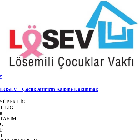
5
LÖSEV – Çocuklarımızın Kalbine Dokunmak
SÜPER LİG
1. LİG
#
TAKIM
O
P
1.