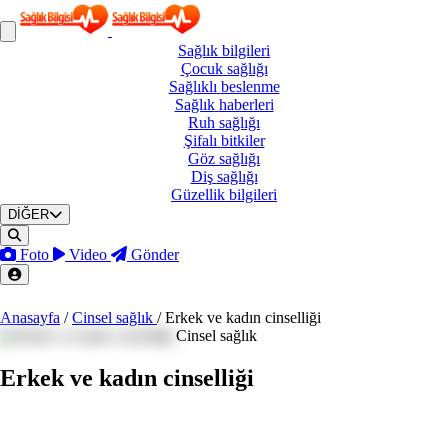
Sağlık
bilgileri
Çocuk
sağlığı
Sağlıklı
beslenme
Sağlık
haberleri
Ruh
sağlığı
Şifalı
bitkiler
Göz
sağlığı
Diş
sağlığı
Güzellik
bilgileri
DİĞER
Foto
Video
Gönder
Anasayfa
/
Cinsel sağlık
/
Erkek ve kadın cinselliği
Cinsel sağlık
Erkek ve kadın cinselliği