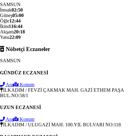
SAMSUN
İmsak
02:50
Güneş
05:00
Öğle
12:44
İkindi
16:44
Akşam
20:18
Yatsı
22:09
Nöbetçi Eczaneler
SAMSUN
GÜNDÜZ ECZANESİ
Ara
Konum
İLKADIM / FEVZİ ÇAKMAK MAH. GAZİ ETHEM PAŞA
BUL.NO:58/1
UZUN ECZANESİ
Ara
Konum
İLKADIM / ULUGAZİ MAH. 100.YIL BULVARI NO:118