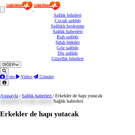
Sağlık
bilgileri
Çocuk
sağlığı
Sağlıklı
beslenme
Sağlık
haberleri
Ruh
sağlığı
Şifalı
bitkiler
Göz
sağlığı
Diş
sağlığı
Güzellik
bilgileri
DİĞER
Foto
Video
Gönder
Anasayfa
/
Sağlık haberleri
/
Erkekler de hapı yutacak
Sağlık haberleri
Erkekler de hapı yutacak