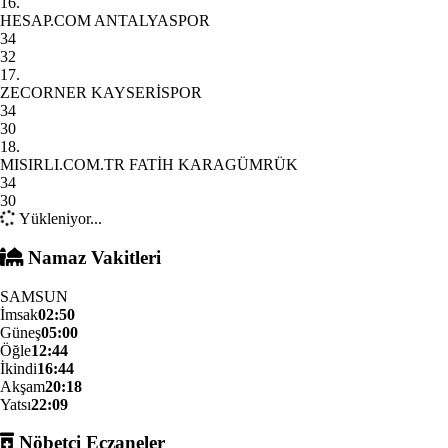
16.
HESAP.COM ANTALYASPOR
34
32
17.
ZECORNER KAYSERİSPOR
34
30
18.
MISIRLI.COM.TR FATİH KARAGÜMRÜK
34
30
Yükleniyor...
Namaz Vakitleri
SAMSUN
İmsak
02:50
Güneş
05:00
Öğle
12:44
İkindi
16:44
Akşam
20:18
Yatsı
22:09
Nöbetçi Eczaneler