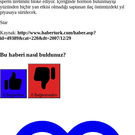
sperm üretimini bloke ediyor. İçeriğinde hormon bulunmayışı
yüzünden hiçbir yan etkisi olmadığı saptanan ilaç önümüzdeki yıl
piyasaya sürülecek.
Star
Kaynak:
http://www.haberturk.com/haber.asp?
id=49389&cat=220&dt=2007/12/29
Bu haberi nasıl buldunuz?
0
Beğendim
0
Beğenmedim