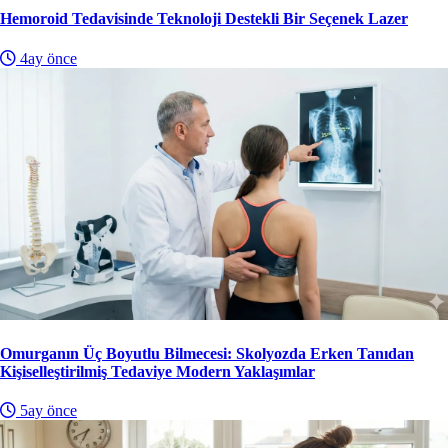
Hemoroid Tedavisinde Teknoloji Destekli Bir Seçenek Lazer
4ay önce
Omurganın Üç Boyutlu Bilmecesi: Skolyozda Erken Tanıdan
Kişiselleştirilmiş Tedaviye Modern Yaklaşımlar
5ay önce