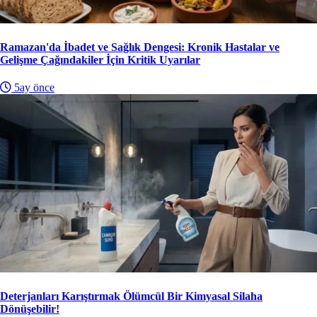
Ramazan'da İbadet ve Sağlık Dengesi: Kronik Hastalar ve
Gelişme Çağındakiler İçin Kritik Uyarılar
5ay önce
Deterjanları Karıştırmak Ölümcül Bir Kimyasal Silaha
Dönüşebilir!