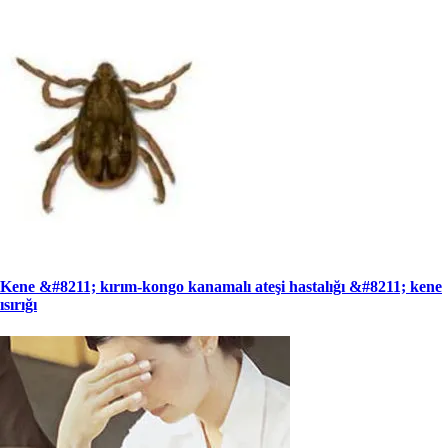
Kene &#8211; kırım-kongo kanamalı ateşi hastalığı &#8211; kene
ısırığı