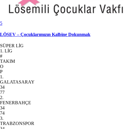
5
LÖSEV – Çocuklarımızın Kalbine Dokunmak
SÜPER LİG
1. LİG
#
TAKIM
O
P
1.
GALATASARAY
34
77
2.
FENERBAHÇE
34
74
3.
TRABZONSPOR
34