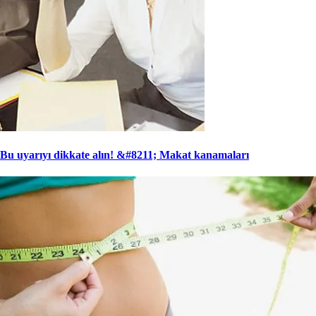
Bu uyarıyı dikkate alın! &#8211; Makat kanamaları