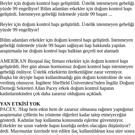
Beyler için doğum kontrol hapı geliştirildi. Üstelik istenmeyen gebeliği
yüzde 99 engelliyor! Bilim adamları erkekler için doğum kontrol hapı
geliştirdi. İstenmeyen gebeliği önlemede yüzde 99 başarı ...
Beyler için doğum kontrol hapı geliştirildi. Üstelik istenmeyen gebeliği
yüzde 99 engelliyor!
Bilim adamları erkekler için doğum kontrol hapı geliştirdi. İstenmeyen
gebeliği önlemede yüzde 99 başarı sağlayan hap hakkında yapılan
araştırmada ise doğum kontrol hapı halktan geçerli not alamadı
AMERİKAN Bioqual ilaç firması erkekler için doğum kontrol hapı
geliştirildi. Her gün alınan hormonsuz doğum kontrol hapı istenmeyen
gebeliği önlüyor. Üstelik erkeklerin üretkenliğine zarar vermiyor.
Başka bir deyişle hapın kullanılmadığı gün doğum kontrolüne de son
verilmiş olunuyor. İngiltere Sheffield Üniversitesi?nden İngiliz Doğum
Derneği Sekreteri Allan Pacey erkek doğum kontrol hapının
kadınlarınkinden çok daha zararsız olduğunu açıkladı.
YAN ETKİSİ YOK
PACEY, ?Hap hem etkin hem de zararsız olmasına rağmen yaptığımız
araştırmalar çiftlerin bu yönteme diğerleri kadar talep etmeyeceğini
gösterdi. Kadınlar hap kullanma konusunda eşlerine güvenmiyor.
Erkekler ise uzun vadede hapın kısırlığa neden olacağını düşünüyor?
dedi. Maymunlar üzerinde test edilen ilaç kullanıldıktan kısa süre sonra