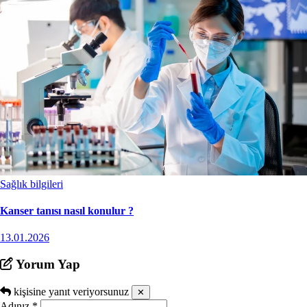
Sağlık bilgileri
Kanser tanısı nasıl konulur ?
13.01.2026
Yorum Yap
kişisine yanıt veriyorsunuz
✕
Adınız
*