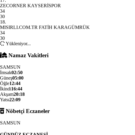
17.
ZECORNER KAYSERİSPOR
34
30
18.
MISIRLI.COM.TR FATİH KARAGÜMRÜK
34
30
Yükleniyor...
Namaz Vakitleri
SAMSUN
İmsak
02:50
Güneş
05:00
Öğle
12:44
İkindi
16:44
Akşam
20:18
Yatsı
22:09
Nöbetçi Eczaneler
SAMSUN
GÜNDÜZ ECZANESİ