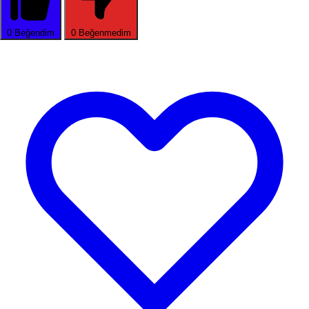
0
Beğendim
0
Beğenmedim