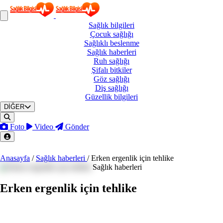
Sağlık
bilgileri
Çocuk
sağlığı
Sağlıklı
beslenme
Sağlık
haberleri
Ruh
sağlığı
Şifalı
bitkiler
Göz
sağlığı
Diş
sağlığı
Güzellik
bilgileri
DİĞER
Foto
Video
Gönder
Anasayfa
/
Sağlık haberleri
/
Erken ergenlik için tehlike
Sağlık haberleri
Erken ergenlik için tehlike