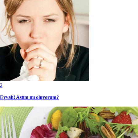
2
Eyvah! Astım mı oluyorum?