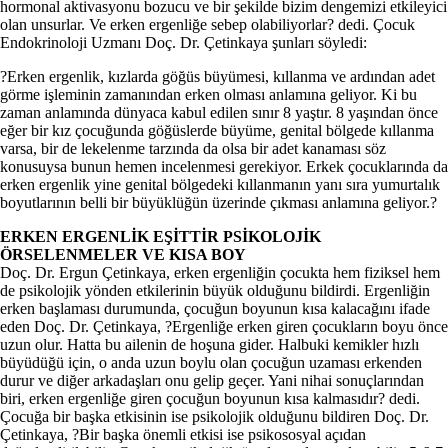
hormonal aktivasyonu bozucu ve bir şekilde bizim dengemizi etkileyici
olan unsurlar. Ve erken ergenliğe sebep olabiliyorlar? dedi. Çocuk
Endokrinoloji Uzmanı Doç. Dr. Çetinkaya şunları söyledi:
?Erken ergenlik, kızlarda göğüs büyümesi, kıllanma ve ardından adet
görme işleminin zamanından erken olması anlamına geliyor. Ki bu
zaman anlamında dünyaca kabul edilen sınır 8 yaştır. 8 yaşından önce
eğer bir kız çocuğunda göğüslerde büyüme, genital bölgede kıllanma
varsa, bir de lekelenme tarzında da olsa bir adet kanaması söz
konusuysa bunun hemen incelenmesi gerekiyor. Erkek çocuklarında da
erken ergenlik yine genital bölgedeki kıllanmanın yanı sıra yumurtalık
boyutlarının belli bir büyüklüğün üzerinde çıkması anlamına geliyor.?
ERKEN ERGENLİK EŞİTTİR PSİKOLOJİK
ÖRSELENMELER VE KISA BOY
Doç. Dr. Ergun Çetinkaya, erken ergenliğin çocukta hem fiziksel hem
de psikolojik yönden etkilerinin büyük olduğunu bildirdi. Ergenliğin
erken başlaması durumunda, çocuğun boyunun kısa kalacağını ifade
eden Doç. Dr. Çetinkaya, ?Ergenliğe erken giren çocukların boyu önce
uzun olur. Hatta bu ailenin de hoşuna gider. Halbuki kemikler hızlı
büyüdüğü için, o anda uzun boylu olan çocuğun uzaması erkenden
durur ve diğer arkadaşları onu gelip geçer. Yani nihai sonuçlarından
biri, erken ergenliğe giren çocuğun boyunun kısa kalmasıdır? dedi.
Çocuğa bir başka etkisinin ise psikolojik olduğunu bildiren Doç. Dr.
Çetinkaya, ?Bir başka önemli etkisi ise psikososyal açıdan