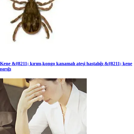
Kene &#8211; kırım-kongo kanamalı ateşi hastalığı &#8211; kene
ısırığı