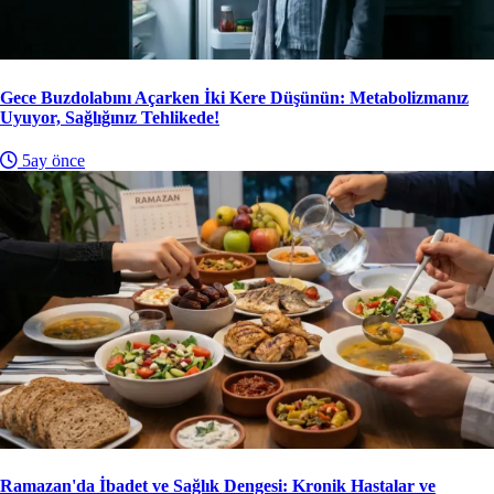
Gece Buzdolabını Açarken İki Kere Düşünün: Metabolizmanız
Uyuyor, Sağlığınız Tehlikede!
5ay önce
Ramazan'da İbadet ve Sağlık Dengesi: Kronik Hastalar ve