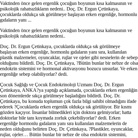
Vaktinden önce gelen ergenlik çocuğun boyunun kısa kalmasının ve
psikolojik rahatsızlıkların nedeni.. Doç. Dr. Ergun Çetinkaya,
çocuklarda oldukça sık görülmeye başlayan erken ergenliğe, hormonlu
gıdaların yanı ...
Vaktinden önce gelen ergenlik çocuğun boyunun kısa kalmasının ve
psikolojik rahatsızlıkların nedeni..
Doç. Dr. Ergun Çetinkaya, çocuklarda oldukça sık görülmeye
başlayan erken ergenliğe, hormonlu gıdaların yanı sıra, kullanılan
plastik malzemeler, oyuncaklar, rujlar ve ojeler gibi nesnelerin de sebep
olduğunu bildirdi. Doç. Dr. Çetinkaya, ?Bütün bunlar bir nebze de olsa
endokrin sistemini ve hormonal aktivasyonu bozucu unsurlar. Ve erken
ergenliğe sebep olabiliyorlar? dedi.
Çocuk Sağlığı ve Çocuk Endokrinoloji Uzmanı Doç. Dr. Ergun
Çetinkaya, ANKA?ya yaptığı açıklamada, çocuklarda erken ergenliğin
son dönemlerde sıkça görülmeye başladığını bildirdi. Doç. Dr.
Çetinkaya, bu konuda toplumun çok fazla bilgi sahibi olmadığını ifade
ederek ?Çocuklarda erken ergenlik oldukça sık görülüyor. Bir kısmı
gözden kaçıyor. İnsanlar bilmedikleri için doktora gelmiyorlar; hatta
doktorlar bile tanı koymada zorluk çekebiliyorlar? dedi. Erken
ergenliğe hormonlu gıdaların yanı sıra kullanılan malzemelerin de
neden olduğunu belirten Doç. Dr. Çetinkaya, ?Plastikler, oyuncaklar,
rujlar, ojeler… Bütün bunlar bir nebze de olsa endokrin sistemini,