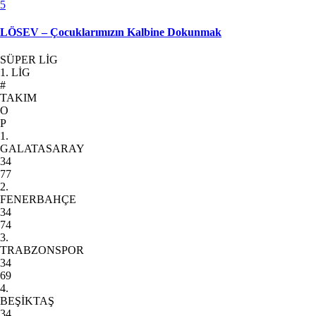
5
LÖSEV – Çocuklarımızın Kalbine Dokunmak
SÜPER LİG
1. LİG
#
TAKIM
O
P
1.
GALATASARAY
34
77
2.
FENERBAHÇE
34
74
3.
TRABZONSPOR
34
69
4.
BEŞİKTAŞ
34