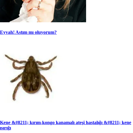
Eyvah! Astım mı oluyorum?
Kene &#8211; kırım-kongo kanamalı ateşi hastalığı &#8211; kene
ısırığı