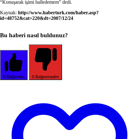
“Konuşarak işimi halledemem” dedi.
Kaynak:
http://www.haberturk.com/haber.asp?
id=48752&cat=220&dt=2007/12/24
Bu haberi nasıl buldunuz?
0
Beğendim
0
Beğenmedim