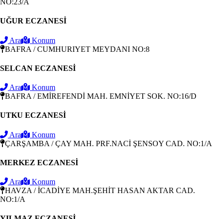
NO:23/A
UĞUR ECZANESİ
Ara
Konum
BAFRA / CUMHURIYET MEYDANI NO:8
SELCAN ECZANESİ
Ara
Konum
BAFRA / EMİREFENDİ MAH. EMNİYET SOK. NO:16/D
UTKU ECZANESİ
Ara
Konum
ÇARŞAMBA / ÇAY MAH. PRF.NACİ ŞENSOY CAD. NO:1/A
MERKEZ ECZANESİ
Ara
Konum
HAVZA / İCADİYE MAH.ŞEHİT HASAN AKTAR CAD.
NO:1/A
YILMAZ ECZANESİ