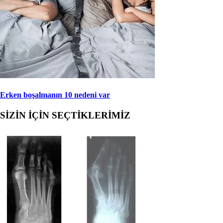
Erken boşalmanın 10 nedeni var
SİZİN İÇİN SEÇTİKLERİMİZ