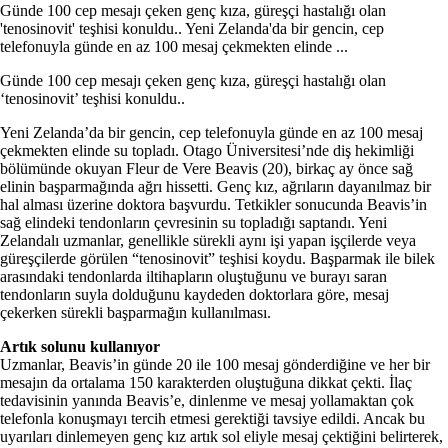
Günde 100 cep mesajı çeken genç kıza, güreşçi hastalığı olan
'tenosinovit' teşhisi konuldu.. Yeni Zelanda'da bir gencin, cep
telefonuyla günde en az 100 mesaj çekmekten elinde ...
Günde 100 cep mesajı çeken genç kıza, güreşçi hastalığı olan
‘tenosinovit’ teşhisi konuldu..
Yeni Zelanda’da bir gencin, cep telefonuyla günde en az 100 mesaj
çekmekten elinde su topladı. Otago Üniversitesi’nde diş hekimliği
bölümünde okuyan Fleur de Vere Beavis (20), birkaç ay önce sağ
elinin başparmağında ağrı hissetti. Genç kız, ağrıların dayanılmaz bir
hal alması üzerine doktora başvurdu. Tetkikler sonucunda Beavis’in
sağ elindeki tendonların çevresinin su topladığı saptandı. Yeni
Zelandalı uzmanlar, genellikle sürekli aynı işi yapan işçilerde veya
güreşçilerde görülen “tenosinovit” teşhisi koydu. Başparmak ile bilek
arasındaki tendonlarda iltihapların oluştuğunu ve burayı saran
tendonların suyla dolduğunu kaydeden doktorlara göre, mesaj
çekerken sürekli başparmağın kullanılması.
Artık solunu kullanıyor
Uzmanlar, Beavis’in günde 20 ile 100 mesaj gönderdiğine ve her bir
mesajın da ortalama 150 karakterden oluştuğuna dikkat çekti. İlaç
tedavisinin yanında Beavis’e, dinlenme ve mesaj yollamaktan çok
telefonla konuşmayı tercih etmesi gerektiği tavsiye edildi. Ancak bu
uyarıları dinlemeyen genç kız artık sol eliyle mesaj çektiğini belirterek,