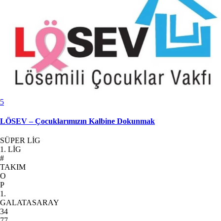
5
LÖSEV – Çocuklarımızın Kalbine Dokunmak
SÜPER LİG
1. LİG
#
TAKIM
O
P
1.
GALATASARAY
34
77