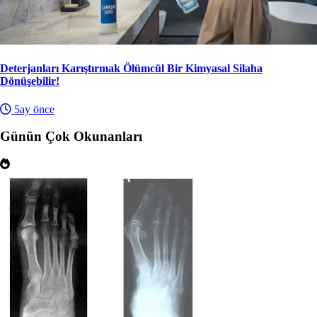
Deterjanları Karıştırmak Ölümcül Bir Kimyasal Silaha
Dönüşebilir!
5ay önce
Günün Çok Okunanları