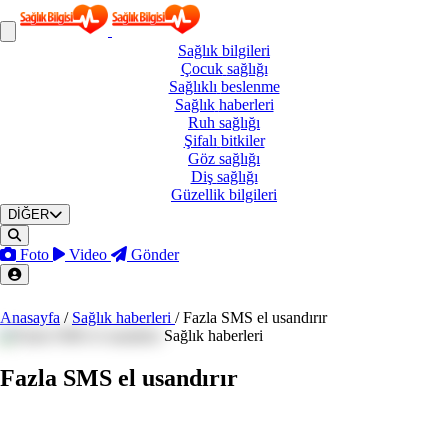
Sağlık
bilgileri
Çocuk
sağlığı
Sağlıklı
beslenme
Sağlık
haberleri
Ruh
sağlığı
Şifalı
bitkiler
Göz
sağlığı
Diş
sağlığı
Güzellik
bilgileri
DİĞER
Foto
Video
Gönder
Anasayfa
/
Sağlık haberleri
/
Fazla SMS el usandırır
Sağlık haberleri
Fazla SMS el usandırır