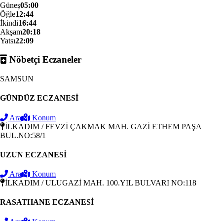
Güneş
05:00
Öğle
12:44
İkindi
16:44
Akşam
20:18
Yatsı
22:09
Nöbetçi Eczaneler
SAMSUN
GÜNDÜZ ECZANESİ
Ara
Konum
İLKADIM / FEVZİ ÇAKMAK MAH. GAZİ ETHEM PAŞA
BUL.NO:58/1
UZUN ECZANESİ
Ara
Konum
İLKADIM / ULUGAZİ MAH. 100.YIL BULVARI NO:118
RASATHANE ECZANESİ