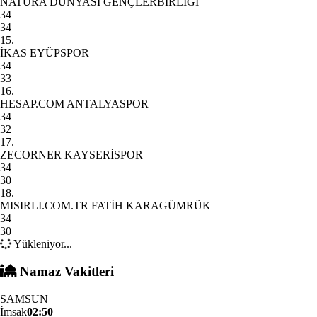
NATURA DÜNYASI GENÇLERBİRLİĞİ
34
34
15.
İKAS EYÜPSPOR
34
33
16.
HESAP.COM ANTALYASPOR
34
32
17.
ZECORNER KAYSERİSPOR
34
30
18.
MISIRLI.COM.TR FATİH KARAGÜMRÜK
34
30
Yükleniyor...
Namaz Vakitleri
SAMSUN
İmsak
02:50