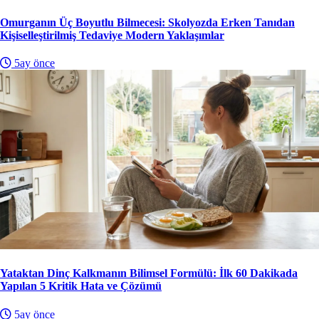
Omurganın Üç Boyutlu Bilmecesi: Skolyozda Erken Tanıdan
Kişiselleştirilmiş Tedaviye Modern Yaklaşımlar
5ay önce
Yataktan Dinç Kalkmanın Bilimsel Formülü: İlk 60 Dakikada
Yapılan 5 Kritik Hata ve Çözümü
5ay önce