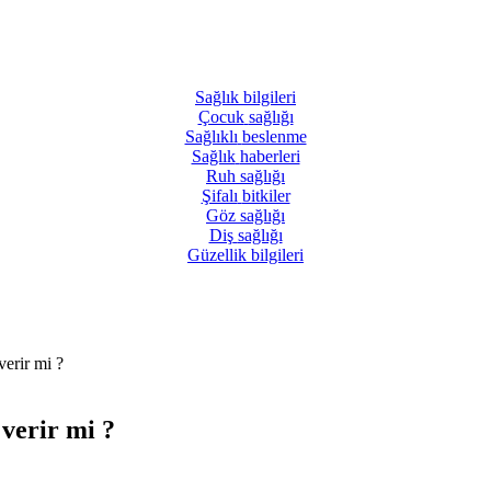
Sağlık
bilgileri
Çocuk
sağlığı
Sağlıklı
beslenme
Sağlık
haberleri
Ruh
sağlığı
Şifalı
bitkiler
Göz
sağlığı
Diş
sağlığı
Güzellik
bilgileri
verir mi ?
 verir mi ?