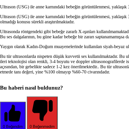
Ultrason (USG) ile anne karnındaki be­beğin görüntülenmesi, yaklaşık 3
Ultrason (USG) ile anne karnındaki be­beğin görüntülenmesi, yaklaşık 3
olmadığı konusu sürekli araş­tırılmaktadır.
Ultrasonda röntgendeki gibi bebeğe zararlı X-ışınları kullanılmamaktadır
Bu ses dalgalarının, bu güne kadar bebe­ğe bir zararı saptanamamışsa d
Yaygın olarak Kadın-Doğum mu­ayenelerinde kullanı­lan siyah-beyaz ult
Bu tür ultrasonlarda nispeten düşük kuvvetii ses kullanılmaktadır. Bu u
ileri teknolojisi olan renkli, 3-4 boyutu ve doppler ultrasonografilerde
açısından, bir gebelikte sadece 1-2 kez önerilmektedir.. Bu tür ultrasonl
etmede tanı değeri, yine %100 olmayıp %60-70 civa­rındadır.
Bu haberi nasıl buldunuz?
0
Beğendim
0
Beğenmedim