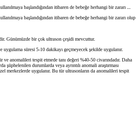
lanılmaya başlan­dığından itibaren de bebeğe herhangi bir zararı ...
llanılmaya başlan­dığından itibaren de bebeğe herhangi bir zararı olup
edir. Günümüzde bir çok ultrason çeşidi mevcuttur.
ve uygulama süresi 5-10 daki­kayı geçmeyecek şekilde uygulanır.
r ve anomalileri tespit etmede tanı değeri %40-50 civarın­dadır. Daha
arda şüphelenilen durumlarda veya ayrıntılı ano­mali araştırması
özel merkezlerde uygulanır. Bu tür ultrasonların da anomalileri tespit