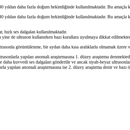
0 yıldan daha fazla doğum hekimliğinde kullanıl­maktadır. Bu amaçla kul
0 yıldan daha fazla doğum hekimliğinde kullanıl­maktadır. Bu amaçla ku
, hızlı ses dalgalan kullanılmaktadır.
a yine de ultrason kullanırken bazı kurallara uyul­maya dikkat edilmekt
rasonla görüntülenme, bir aydan daha kısa aralıklarla olma­mak üzere 
ltrasonlarla yapılan anomali araştırmasına 1. düzey araştırma denmektedi
 ise daha kuvvedi ses dalgaları gönderilir ve ancak siyah-beyaz ultrasonl
arla yapılan anomali araştırması­na ise 2. düzey araştırma denir ve bazı 