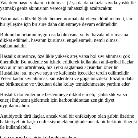
Yatarken başın yukarıda tutulması (2 ya da daha fazla sayıda yastık ile
yatmak) geniz akıntısının vereceği rahatsızlığı azaltacaktır.
Yakınmalar düzeldiğinde hemen normal aktiviteye dönülmemeli, tam
bir iyileşme için bir süre daha dinlenmeye devam edilmelidir.
Bulunulan ortamın uygun ısıda olmasına ve iyi havalandırılmasına
dikkat edilmeli, havanın kuruması engellenmeli, nemli olması
sağlanmalıdır.
Hastalık süresince, özellikle yüksek ateş varsa bol sıvı alınması çok
önemlidir. Bu nedenle su içinde eritilerek kullanılan anti-gribal ilaçlar,
sıvı alımının artırılması, hızlı etki sağlaması açısından önerilir.
Hastalıkta; su, meyve suyu ve kafeinsiz içecekler tercih edilmelidir.
Yeteri kadar sıvı alınması sinüslerdeki ve göğsünüzdeki ifrazatın daha
az birikmesine ve vücuttan daha kolay temizlenmesine yardım eder.
Hastalık dönemlerinde beslenmeye dikkat etmeli, iştahsızlık varsa
enerji ihtiyacını gidermek için karbonhidrattan zengin diyet
uygulanmalıdır.
Antibiyotik türü ilaçlar, ancak viral bir enfeksiyon olan gribin üzerine
bakteriyel bir başka enfeksiyon eklendiğinde ancak bir hekimin önerisi
ile kullanılabilir.
Grip sırasında aspirin kullanılmamalıdır.