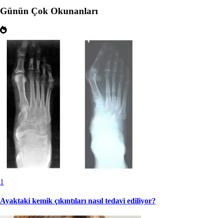
Günün Çok Okunanları
1
Ayaktaki kemik çıkıntıları nasıl tedavi ediliyor?