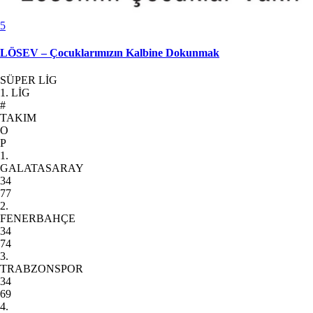
5
LÖSEV – Çocuklarımızın Kalbine Dokunmak
SÜPER LİG
1. LİG
#
TAKIM
O
P
1.
GALATASARAY
34
77
2.
FENERBAHÇE
34
74
3.
TRABZONSPOR
34
69
4.