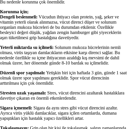
Bu nedenle korunma çok önemlidir.
Korunma için;
Dengeli beslenmeli:
Vücudun ihtiyacı olan protein, yağ, şeker ve
vitamin yeterli olarak alınmazsa, vücut direnci düşer ve solunum
organları mukoza hücreleri de bu durumdan etkilenir. Özellikle
besleyici değeri düşük, yağdan zengin hamburger gibi yiyeceklerin
aşırı tüketilmesi grip hastalığına davetiyedir.
Yeterli miktarda su içilmeli:
Solunum mukoza hücrelerinin nemli
olması, virüs taşıyan damlacıkların etkisine karşı direnci sağlar. Bu
nedenle özellikle su içme ihtiyacının azaldığı kış mevsimi de dahil
olmak üzere, her dönemde günde 8-10 bardak su içilmelidir.
Düzenli spor yapılmalı:
Yetişkin biri için haftada 3 gün, günde 1 saat
olmak üzere spor yapılması gereklidir. Spor vücut direncinin
arttırılması için çok önemlidir.
Stresten uzak yaşamalı:
Stres, vücut direncini azaltarak hastalıklara
davetiye çıkaran en önemli etkenlerdendir.
Sigara içmemeli:
Sigara da aynı stres gibi vücut direncini azaltır.
Ayrıca virüs yüklü damlacıklar, sigara içilen ortamlarda, dumana
yapıştıkları için hastalık yapıcı özellikleri artar.
Tokalaşmayın:
Grip olan bir kişi ile tokalaşmak, salgın zamanlarında