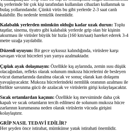
iş yerlerinde bir çok kişi tarafından kullanılan cihazları kullanmak ta
bulaş yollarındandır. Çünkü virüs bu gibi yerlerde 2-3 saat canlı
kalabilir. Bu nedenle temizlik önemlidir.
Kalabalık yerlerden mümkün olduğu kadar uzak durun:
Toplu
taşıtlar, sinema, tiyatro gibi kalabalık yerlerde grip olan bir kişinin
aksırması ile virüsler büyük bir hızla (160 km/saat) hareket ederek 3-4
metre uzağa yayılabilir.
Düzenli uyuyun:
Bir gece uykusuz kalındığında, virüslere karşı
savaşan vücut hücreleri yarı yarıya azalmaktadır.
Çıplak ayak dolaşmayın:
Özellikle kış aylarında, zemin ısısı düşük
olacağından, refleks olarak solunum mukoza hücrelerini de besleyen
vücut damarlarında daralma olacak ve sonuç olarak kan dolaşımı
yavaşlayacaktır. Mukoza hücrelerindeki nemlilik oranının azalması ile
birlikte savunma gücü de azalacak ve virüslerin girişi kolaylaşacaktır.
Sıcak ortamlardan kaçının:
Özellikle kış mevsiminde daha çok
kapalı ve sıcak ortamların tercih edilmesi de solunum mukoza hücre
zarlarının kurumasına neden olarak virüslerin vücuda girişini
kolaylaştırır.
GRİP NASIL TEDAVİ EDİLİR?
Her şeyden önce istirahat, mümkünse yatak istirahati önemlidir.