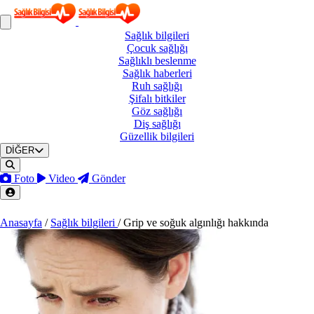
Sağlık
bilgileri
Çocuk
sağlığı
Sağlıklı
beslenme
Sağlık
haberleri
Ruh
sağlığı
Şifalı
bitkiler
Göz
sağlığı
Diş
sağlığı
Güzellik
bilgileri
DİĞER
Foto
Video
Gönder
Anasayfa
/
Sağlık bilgileri
/
Grip ve soğuk algınlığı hakkında