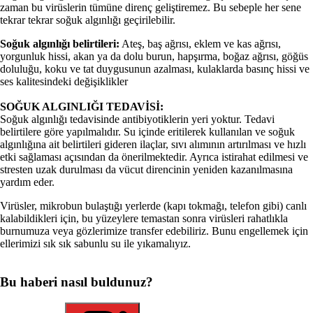
zaman bu virüslerin tümüne direnç geliştiremez. Bu sebeple her sene
tekrar tekrar soğuk algınlığı geçirilebilir.
Soğuk algınlığı belirtileri:
Ateş, baş ağrısı, eklem ve kas ağrısı,
yorgunluk hissi, akan ya da dolu burun, hapşırma, boğaz ağrısı, göğüs
doluluğu, koku ve tat duygusunun azalması, kulaklarda basınç hissi ve
ses kalitesindeki değişiklikler
SOĞUK ALGINLIĞI TEDAVİSİ:
Soğuk algınlığı tedavisinde antibiyotiklerin yeri yoktur. Tedavi
belirtilere göre yapılmalıdır. Su içinde eritilerek kullanılan ve soğuk
algınlığına ait belirtileri gideren ilaçlar, sıvı alımının artırılması ve hızlı
etki sağlaması açısından da önerilmektedir. Ayrıca istirahat edilmesi ve
stresten uzak durulması da vücut direncinin yeniden kazanılmasına
yardım eder.
Virüsler, mikrobun bulaştığı yerlerde (kapı tokmağı, telefon gibi) canlı
kalabildikleri için, bu yüzeylere temastan sonra virüsleri rahatlıkla
burnumuza veya gözlerimize transfer edebiliriz. Bunu engellemek için
ellerimizi sık sık sabunlu su ile yıkamalıyız.
Bu haberi nasıl buldunuz?