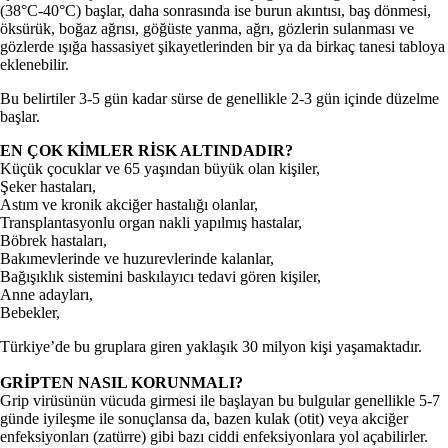
(38°C-40°C) başlar, daha sonrasında ise burun akıntısı, baş dönmesi,
öksürük, boğaz ağrısı, göğüste yanma, ağrı, gözlerin sulanması ve
gözlerde ışığa hassasiyet şikayetlerinden bir ya da birkaç tanesi tabloya
eklenebilir.
Bu belirtiler 3-5 gün kadar sürse de genellikle 2-3 gün içinde düzelme
başlar.
EN ÇOK KİMLER RİSK ALTINDADIR?
Küçük çocuklar ve 65 yaşından büyük olan kişiler,
Şeker hastaları,
Astım ve kronik akciğer hastalığı olanlar,
Transplantasyonlu organ nakli yapılmış hastalar,
Böbrek hastaları,
Bakımevlerinde ve huzurevlerinde kalanlar,
Bağışıklık sistemini baskılayıcı tedavi gören kişiler,
Anne adayları,
Bebekler,
Türkiye’de bu gruplara giren yaklaşık 30 milyon kişi yaşamaktadır.
GRİPTEN NASIL KORUNMALI?
Grip virüsünün vücuda girmesi ile başlayan bu bulgular genellikle 5-7
günde iyileşme ile sonuçlansa da, bazen kulak (otit) veya akciğer
enfeksiyonları (zatürre) gibi bazı ciddi enfeksiyonlara yol açabilirler.