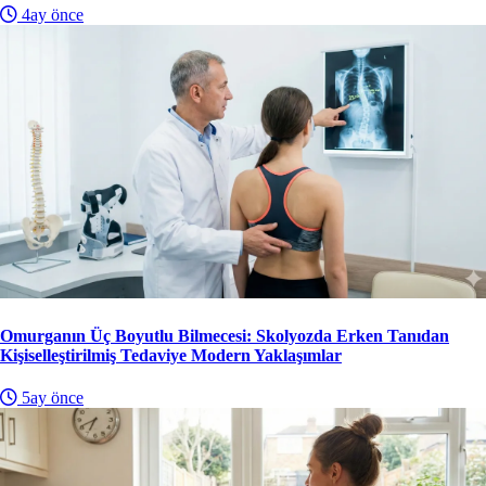
4ay önce
Omurganın Üç Boyutlu Bilmecesi: Skolyozda Erken Tanıdan
Kişiselleştirilmiş Tedaviye Modern Yaklaşımlar
5ay önce