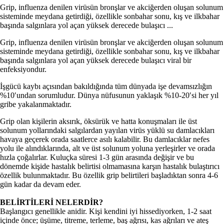
Grip, influenza denilen virüsün bronşlar ve akciğerden oluşan solunum
sisteminde meydana getirdiği, özellikle sonbahar sonu, kış ve ilkbahar
başında salgınlara yol açan yüksek derecede bulaşıcı ...
Grip, influenza denilen virüsün bronşlar ve akciğerden oluşan solunum
sisteminde meydana getirdiği, özellikle sonbahar sonu, kış ve ilkbahar
başında salgınlara yol açan yüksek derecede bulaşıcı viral bir
enfeksiyondur.
İşgücü kaybı açısından bakıldığında tüm dünyada işe devamsızlığın
%10′undan sorumludur. Dünya nüfusunun yaklaşık %10-20′si her yıl
gribe yakalanmaktadır.
Grip olan kişilerin aksırık, öksürük ve hatta konuşmaları ile üst
solunum yollarındaki salgılardan yayılan virüs yüklü su damlacıkları
havaya geçerek orada saatlerce asılı kalabilir. Bu damlacıklar nefes
yolu ile alındıklarında, alt ve üst solunum yoluna yerleşirler ve orada
hızla çoğalırlar. Kuluçka süresi 1-3 gün arasında değişir ve bu
dönemde kişide hastalık belirtisi olmamasına karşın hastalık bulaştırıcı
özellik bulunmaktadır. Bu özellik grip belirtileri başladıktan sonra 4-6
gün kadar da devam eder.
BELİRTİLERİ NELERDİR?
Başlangıcı genellikle anidir. Kişi kendini iyi hissediyorken, 1-2 saat
içinde önce; üşüme, titreme, terleme, baş ağrısı, kas ağrıları ve ateş