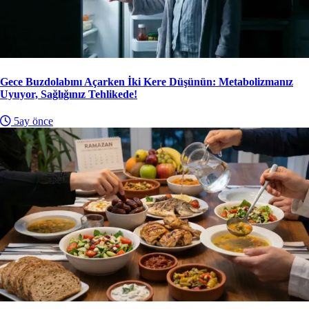
Gece Buzdolabını Açarken İki Kere Düşünün: Metabolizmanız
Uyuyor, Sağlığınız Tehlikede!
5ay önce