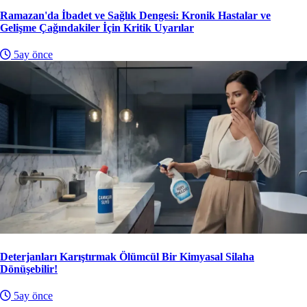
Ramazan'da İbadet ve Sağlık Dengesi: Kronik Hastalar ve
Gelişme Çağındakiler İçin Kritik Uyarılar
5ay önce
Deterjanları Karıştırmak Ölümcül Bir Kimyasal Silaha
Dönüşebilir!
5ay önce