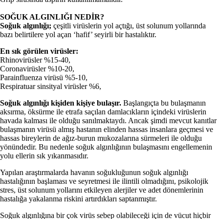
SOĞUK ALGINLIĞI NEDİR?
Soğuk algınlığı;
çeşitli virüslerin yol açtığı, üst solunum yollarında
bazı belirtilere yol açan ‘hafif’ seyirli bir hastalıktır.
En sık görülen virüsler:
Rhinovirüsler %15-40,
Coronavirüsler %10-20,
Parainfluenza virüsü %5-10,
Respiratuar sinsityal virüsler %6,
Soğuk algınlığı kişiden kişiye bulaşır.
Başlangıçta bu bulaşmanın
aksırma, öksürme ile etrafa saçılan damlacıkların içindeki virüslerin
havada kalması ile olduğu sanılmaktaydı. Ancak şimdi mevcut kanıtlar
bulaşmanın virüsü almış hastanın elinden hassas insanlara geçmesi ve
hassas bireylerin de ağız-burun mukozalarına sürmeleri ile olduğu
yönündedir. Bu nedenle soğuk algınlığının bulaşmasını engellemenin
yolu ellerin sık yıkanmasıdır.
Yapılan araştırmalarda havanın soğukluğunun soğuk algınlığı
hastalığının başlaması ve seyretmesi ile ilintili olmadığını, psikolojik
stres, üst solunum yollarını etkileyen alerjiler ve adet dönemlerinin
hastalığa yakalanma riskini artırdıkları saptanmıştır.
Soğuk algınlığına bir çok virüs sebep olabileceği için de vücut hiçbir