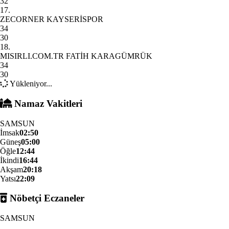
32
17.
ZECORNER KAYSERİSPOR
34
30
18.
MISIRLI.COM.TR FATİH KARAGÜMRÜK
34
30
Yükleniyor...
Namaz Vakitleri
SAMSUN
İmsak
02:50
Güneş
05:00
Öğle
12:44
İkindi
16:44
Akşam
20:18
Yatsı
22:09
Nöbetçi Eczaneler
SAMSUN