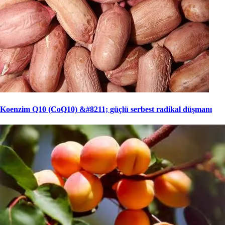
Koenzim Q10 (CoQ10) &#8211; güçlü serbest radikal düşmanı