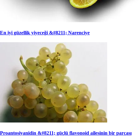
En iyi güzellik yiyeceği &#8211; Narenciye
Proantosiyanidin &#8211; güçlü flavonoid ailesinin bir parçası