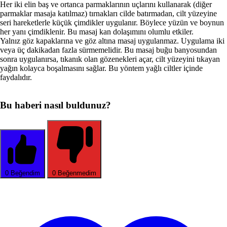
Her iki elin baş ve ortanca parmaklarının uçlarını kullanarak (diğer
parmaklar masaja katılmaz) tırnakları cilde batırma­dan, cilt yüzeyine
seri hareketlerle küçük çimdikler uygulanır. Böylece yüzün ve boynun
her yanı çimdiklenir. Bu masaj kan dolaşımını olumlu etkiler.
Yalnız göz kapaklarına ve göz altına masaj uygulanmaz. Uy­gulama iki
veya üç dakikadan fazla sürmemelidir. Bu masaj buğu banyosundan
sonra uygulanırsa, tıkanık olan gözenekleri açar, cilt yüzeyini tıkayan
yağın kolayca boşal­masını sağlar. Bu yöntem yağlı ciltler içinde
faydalıdır.
Bu haberi nasıl buldunuz?
0
Beğendim
0
Beğenmedim