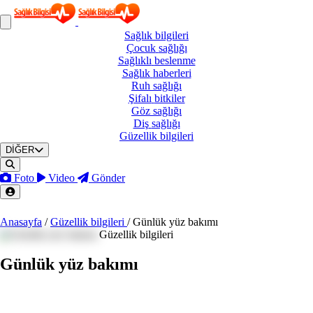
Sağlık
bilgileri
Çocuk
sağlığı
Sağlıklı
beslenme
Sağlık
haberleri
Ruh
sağlığı
Şifalı
bitkiler
Göz
sağlığı
Diş
sağlığı
Güzellik
bilgileri
DİĞER
Foto
Video
Gönder
Anasayfa
/
Güzellik bilgileri
/
Günlük yüz bakımı
Güzellik bilgileri
Günlük yüz bakımı