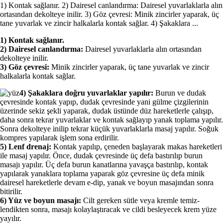
1) Kontak sağlanır. 2) Dairesel canlandırma: Dairesel yuvarlaklarla alın
ortasından dekolteye inilir. 3) Göz çevresi: Minik zincirler yaparak, üç
tane yuvarlak ve zin­cir halkalarla kontak sağlar. 4) Şakaklara ...
1) Kontak sağlanır.
2) Dairesel canlandırma:
Dairesel yuvarlaklarla alın ortasından
dekolteye inilir.
3) Göz çevresi:
Minik zincirler yaparak, üç tane yuvarlak ve zin­cir
halkalarla kontak sağlar.
4) Şakaklara doğru yuvarlaklar yapılır:
Burun ve dudak
çevresinde kontak yapıp, dudak çevresinde yani gülme çizgilerinin
üzerin­de sekiz şekli yaparak, dudak üstünde düz hareketlerle çalışıp,
daha sonra tekrar yuvarlaklar ve kontak sağlayıp yanak topla­ma yapılır.
Sonra dekolteye inilip tekrar küçük yuvarlaklarla ma­saj yapılır. Soğuk
kompres yapılarak işlem sona erdirilir.
5) Lenf drenaj:
Kontak yapılıp, çeneden başlayarak makas ha­reketleri
ile masaj yapılır. Önce, dudak çevresinde üç defa bastırılıp burun
masajı yapılır. Üç defa burun kanatlarına ya­vaşça bastırılıp, kontak
yapılarak yanaklara toplama yaparak göz çevresine üç defa minik
dairesel hareketlerle devam e-dip, yanak ve boyun masajından sonra
bitirilir.
6) Yüz ve boyun masajı:
Cilt gereken sütle veya kremle temiz­
lendikten sonra, masajı kolaylaştıracak ve cildi besleyecek krem yüze
yayılır.