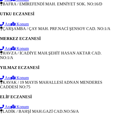
BAFRA / EMİREFENDİ MAH. EMNİYET SOK. NO:16/D
UTKU ECZANESİ
Ara
Konum
ÇARŞAMBA / ÇAY MAH. PRF.NACİ ŞENSOY CAD. NO:1/A
MERKEZ ECZANESİ
Ara
Konum
HAVZA / İCADİYE MAH.ŞEHİT HASAN AKTAR CAD.
NO:1/A
YILMAZ ECZANESİ
Ara
Konum
KAVAK / 19 MAYIS MAHALLESİ ADNAN MENDERES
CADDESİ NO:75
ELİF ECZANESİ
Ara
Konum
LADİK / BAHŞİ MAH.GAZİ CAD.NO:56/A