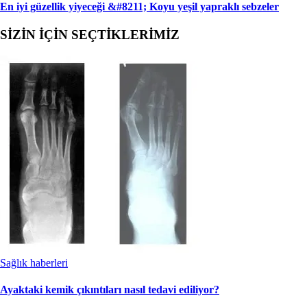
En iyi güzellik yiyeceği &#8211; Koyu yeşil yapraklı sebzeler
SİZİN İÇİN SEÇTİKLERİMİZ
Sağlık haberleri
Ayaktaki kemik çıkıntıları nasıl tedavi ediliyor?