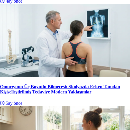
4ay önce
Omurganın Üç Boyutlu Bilmecesi: Skolyozda Erken Tanıdan
Kişiselleştirilmiş Tedaviye Modern Yaklaşımlar
5ay önce