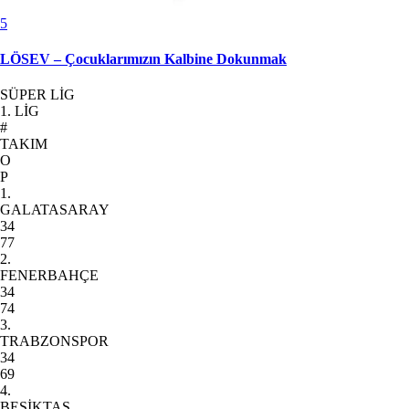
5
LÖSEV – Çocuklarımızın Kalbine Dokunmak
SÜPER LİG
1. LİG
#
TAKIM
O
P
1.
GALATASARAY
34
77
2.
FENERBAHÇE
34
74
3.
TRABZONSPOR
34
69
4.
BEŞİKTAŞ