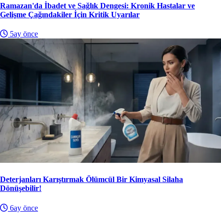
Ramazan'da İbadet ve Sağlık Dengesi: Kronik Hastalar ve
Gelişme Çağındakiler İçin Kritik Uyarılar
5ay önce
Deterjanları Karıştırmak Ölümcül Bir Kimyasal Silaha
Dönüşebilir!
6ay önce