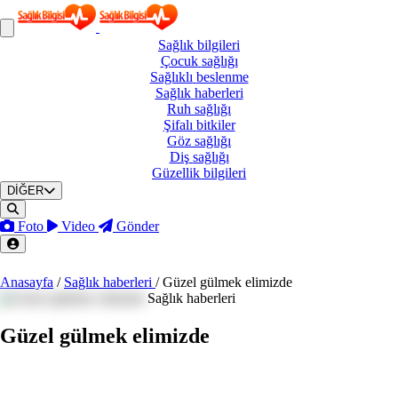
Sağlık
bilgileri
Çocuk
sağlığı
Sağlıklı
beslenme
Sağlık
haberleri
Ruh
sağlığı
Şifalı
bitkiler
Göz
sağlığı
Diş
sağlığı
Güzellik
bilgileri
DİĞER
Foto
Video
Gönder
Anasayfa
/
Sağlık haberleri
/
Güzel gülmek elimizde
Sağlık haberleri
Güzel gülmek elimizde