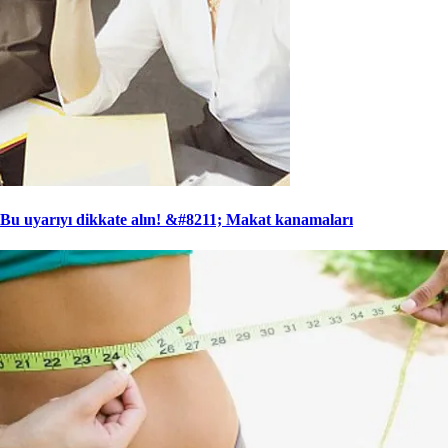
Bu uyarıyı dikkate alın! &#8211; Makat kanamaları