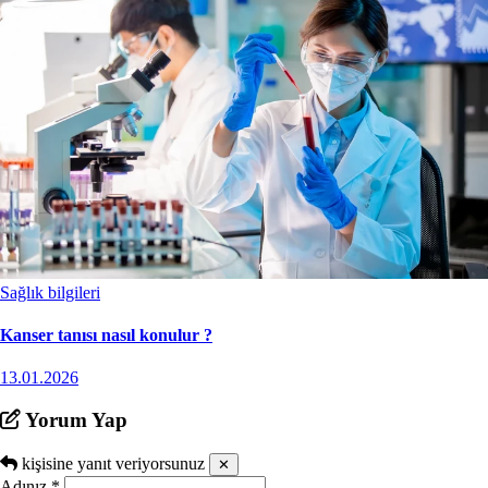
Sağlık bilgileri
Kanser tanısı nasıl konulur ?
13.01.2026
Yorum Yap
kişisine yanıt veriyorsunuz
✕
Adınız
*