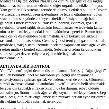
Medicana Diş’ten, doktor Nazan Bozkurt, “Eğer ağız ve diş sağlığı
bozulursa, bu durumdan vücuttaki diğer organlarda etkilenir” diyor.
Yani genel sağlık sistemi üzerinde de olumsuz etkileri bulunur. Dişlere
ve dişetlerine gerekli özen gösterilmez ve tedavi ettirilmezse, bütün
sistemi olumsuz yönde etkileyen sürekli enfeksiyon odağı haline
gelebilir. Örnek verecek olursak kalp, böbrek, eklemler, göz v.b.
sayılabilir. Genel sağlık sisteminin bozulmaması ve tedavinin kalıcı
olması için enfeksiyon odaklarının kaldırılması gerekir. Bunun için ilk
önce diş ve dişetlerinden başlanmalıdır. Ağız kokusu ise sıklıkla
rastlanılan bir rahatsızlıktır. Genel sağlık sistemi yani gastrointestinal
(mide-bağırsak) sistem üzerinde inceleme yapmadan önce ağız ve diş
sağlığı mutlaka kontrol edilmelidir. Sebepler ortadan kaldırıldıktan
sonra şikayet devam ediyorsa eğer, mide-bağırsak sistemi
incelenmelidir.
ALTI AYDA BİR KONTROL
Yine”Vincent” anjini denilen dişlerin damakla birleştiği ”ağız çizgisi”
denilen bölümde, özel bir mikrobun yol açtığı iltihaplanmada
enfeksiyonun yayılması gırtlak ve bademcikleri de etkiler. Görmenin
sürekli azalması olarak adlandırılan ”üveit” in sebebi belli olmamakla
beraber diş kaynaklı enfeksiyonların da bu duruma sebep olduğu
anlaşılmıştır. Sonuç olarak ağız ve diş kaynaklı enfeksiyonların sebep
olabileceği durumları engellemek için mutlaka her altı ayda bir düzenli
diş hekimi kontrolü yaptırmak gerekiyor.