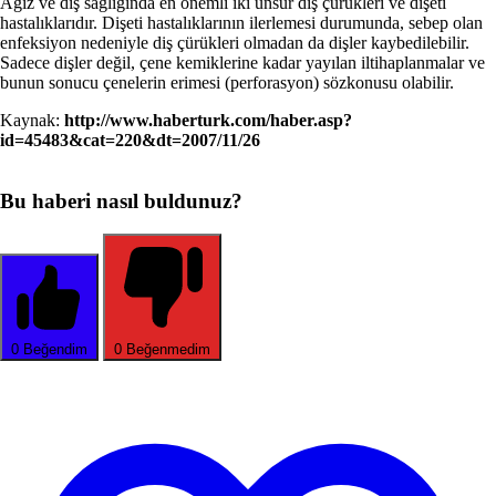
Ağız ve diş sağlığında en önemli iki unsur diş çürükleri ve dişeti
hastalıklarıdır. Dişeti hastalıklarının ilerlemesi durumunda, sebep olan
enfeksiyon nedeniyle diş çürükleri olmadan da dişler kaybedilebilir.
Sadece dişler değil, çene kemiklerine kadar yayılan iltihaplanmalar ve
bunun sonucu çenelerin erimesi (perforasyon) sözkonusu olabilir.
Kaynak:
http://www.haberturk.com/haber.asp?
id=45483&cat=220&dt=2007/11/26
Bu haberi nasıl buldunuz?
0
Beğendim
0
Beğenmedim