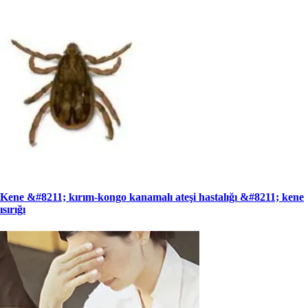
Kene &#8211; kırım-kongo kanamalı ateşi hastalığı &#8211; kene
ısırığı