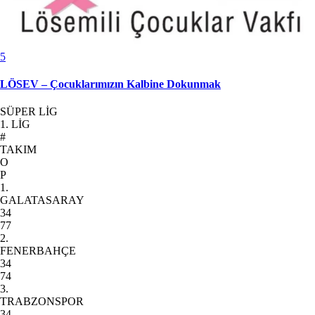
5
LÖSEV – Çocuklarımızın Kalbine Dokunmak
SÜPER LİG
1. LİG
#
TAKIM
O
P
1.
GALATASARAY
34
77
2.
FENERBAHÇE
34
74
3.
TRABZONSPOR
34