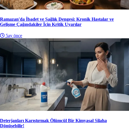
Ramazan'da İbadet ve Sağlık Dengesi: Kronik Hastalar ve
Gelişme Çağındakiler İçin Kritik Uyarılar
5ay önce
Deterjanları Karıştırmak Ölümcül Bir Kimyasal Silaha
Dönüşebilir!