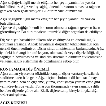
Ağız sağlığıyla ilgili merak ettiğiniz her şeyin yanıtını bu yazıda
bulabilirsiniz. Ağız ve diş sağlığı önemli bir sorun olmasına rağmen
gereken özen gösterilmiyor. Bu durum vücudumuzdaki ...
Ağız sağlığıyla ilgili merak ettiğiniz her şeyin yanıtını bu yazıda
bulabilirsiniz.
Ağız ve diş sağlığı önemli bir sorun olmasına rağmen gereken özen
gösterilmiyor. Bu durum vücudumuzdaki diğer organları da etkiliyor.
Diş ve dişeti hastalıkları ülkemizde ve dünyada en önemli sağlık
sorunları arasında. Ancak hayatımızı doğrudan tehdit etmediği için
gerekli önem verilmiyor. Dişler sindirim sisteminin başlangıcıdır. Ağız
içindeki herhangi bir enfeksiyon, olumsuzluk veya diş eksikliği, diş
sağlığının bozulmasına ve sindirim sisteminin olumsuz etkilenmesine
ve genel sağlık sisteminin de bozulmasına sebep olur.
KONUŞMADA DİŞ ÖNEMLİ
Ağza alınan yiyecekler tükürükle karışıp, dişler vasıtasıyla ezilerek
sindirime hazır hale gelir. Ağzın içinde bulunan dil hem tat almaya
yardım eder, hem de çiğneme, yutma, konuşmaya yardım etme gibi
yan görevleri de vardır. Fonasyon (konuşmada) aynı zamanda dille
beraber dişlerde görev alır. Eksik dişlere sahip bireylerin çıkardığı
sesler anlaşılamaz.
AĞIZ KOKUSU