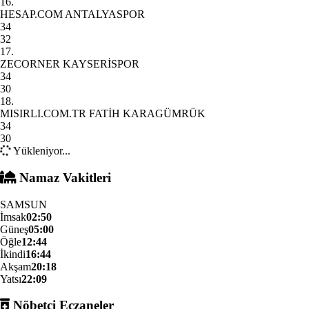
16.
HESAP.COM ANTALYASPOR
34
32
17.
ZECORNER KAYSERİSPOR
34
30
18.
MISIRLI.COM.TR FATİH KARAGÜMRÜK
34
30
Yükleniyor...
Namaz Vakitleri
SAMSUN
İmsak
02:50
Güneş
05:00
Öğle
12:44
İkindi
16:44
Akşam
20:18
Yatsı
22:09
Nöbetçi Eczaneler