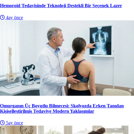
Hemoroid Tedavisinde Teknoloji Destekli Bir Seçenek Lazer
4ay önce
Omurganın Üç Boyutlu Bilmecesi: Skolyozda Erken Tanıdan
Kişiselleştirilmiş Tedaviye Modern Yaklaşımlar
5ay önce