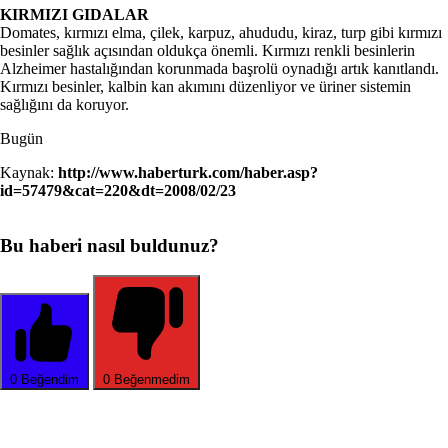
KIRMIZI GIDALAR
Domates, kırmızı elma, çilek, karpuz, ahududu, kiraz, turp gibi kırmızı
besinler sağlık açısından oldukça önemli. Kırmızı renkli besinlerin
Alzheimer hastalığından korunmada başrolü oynadığı artık kanıtlandı.
Kırmızı besinler, kalbin kan akımını düzenliyor ve üriner sistemin
sağlığını da koruyor.
Bugün
Kaynak:
http://www.haberturk.com/haber.asp?
id=57479&cat=220&dt=2008/02/23
Bu haberi nasıl buldunuz?
0
Beğendim
0
Beğenmedim