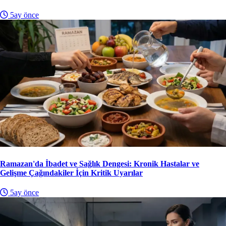
5ay önce
Ramazan'da İbadet ve Sağlık Dengesi: Kronik Hastalar ve
Gelişme Çağındakiler İçin Kritik Uyarılar
5ay önce