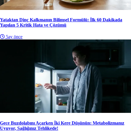
Yataktan Dinç Kalkmanın Bilimsel Formülü: İlk 60 Dakikada
Yapılan 5 Kritik Hata ve Çözümü
5ay önce
Gece Buzdolabını Açarken İki Kere Düşünün: Metabolizmanız
Uyuyor, Sağlığınız Tehlikede!