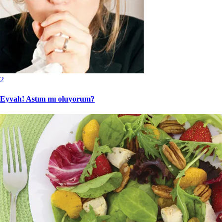
2
Eyvah! Astım mı oluyorum?