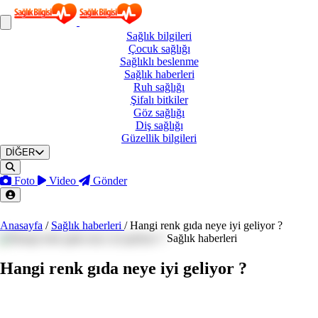
Sağlık
bilgileri
Çocuk
sağlığı
Sağlıklı
beslenme
Sağlık
haberleri
Ruh
sağlığı
Şifalı
bitkiler
Göz
sağlığı
Diş
sağlığı
Güzellik
bilgileri
DİĞER
Foto
Video
Gönder
Anasayfa
/
Sağlık haberleri
/
Hangi renk gıda neye iyi geliyor ?
Sağlık haberleri
Hangi renk gıda neye iyi geliyor ?