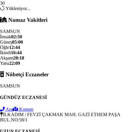
30
Yükleniyor...
Namaz Vakitleri
SAMSUN
İmsak
02:50
Güneş
05:00
Öğle
12:44
İkindi
16:44
Akşam
20:18
Yatsı
22:09
Nöbetçi Eczaneler
SAMSUN
GÜNDÜZ ECZANESİ
Ara
Konum
İLKADIM / FEVZİ ÇAKMAK MAH. GAZİ ETHEM PAŞA
BUL.NO:58/1
UZUN ECZANESİ