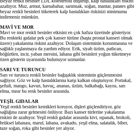
Beyaz renkli besinler LDL kolesterolü düşürüp, kalp hastalıkları riskini
azaltıyor. Muz, armut, karnabahar, sarımsak, soğan, mantar, patates gibi
beyaz renkli besinleri tüketerek kalp hastalıkları riskinizi minimuma
indirmeniz mümkün.
MAVİ VE MOR
Mavi ve mor renkli besinler etkisini en çok hafıza üzerinde gösteriyor.
Bu renkteki gıdalar pek çok kanser türüne (başta prostat kanseri olmak
üzere) yakalanma riskini azaltıyor. Dolaşım sisteminin korunmasına ve
sağlıklı yaşlanmaya da yardım ediyor. Erik, siyah üzüm, patlıcan,
böğürtlen, incir, yaban mersini, lahana gibi besinleri yoğun tüketmeye
özen gösterin uyarısında bulunuyor uzmanlar.
SARI VE TURUNCU
Sarı ve turuncu renkli besinler bağışıklık sisteminin güçlenmesini
sağlıyor. Göz ve kalp hastalıklarına karşı kalkan oluşturuyor. Portakal,
şeftali, mango, kavun, havuç, ananas, üzüm, balkabağı, kayısı, sarı
elma, mısır bu renk besinler arasında.
YEŞİL GIDALAR
Yeşil renkli besinler kemikleri koruyor, dişleri güçlendiriyor, göz
sağlığına zarar gelmesini önlüyor. Bazı kanser türlerine yakalanma
riskini de azaltıyor. Yeşil renkli gıdalar arasında kivi, ıspanak, brokoli,
brüksel lahanası, marul, lahana, avakado, yeşil elma, salatalık, biber,
taze soğan, roka gibi besinler yer alıyor.