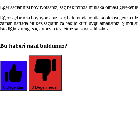
Eğer saçlarınızı boyuyorsanız, saç bakımında mutlaka olma­sı gerekenler a
Eğer saçlarınızı boyuyorsanız, saç bakımında mutlaka olma­sı gerekenler a
zaman haftada bir kez saçlarınıza bakım kürü uygulamalısınız. Şimdi s
istediğiniz rengi saçlarınızda test etme şansına sahipsiniz.
Bu haberi nasıl buldunuz?
0
Beğendim
0
Beğenmedim