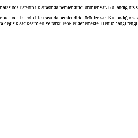
rasında listenin ilk sırasında nemlendirici ürün­ler var. Kullandığınız sa
rasında listenin ilk sırasında nemlendirici ürün­ler var. Kullandığınız s
ıra değişik saç kesimleri ve farklı renkler denemekte. Henüz hangi ren