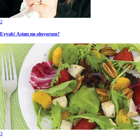
2
Eyvah! Astım mı oluyorum?
3