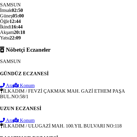
SAMSUN
İmsak
02:50
Güneş
05:00
Öğle
12:44
İkindi
16:44
Akşam
20:18
Yatsı
22:09
Nöbetçi Eczaneler
SAMSUN
GÜNDÜZ ECZANESİ
Ara
Konum
İLKADIM / FEVZİ ÇAKMAK MAH. GAZİ ETHEM PAŞA
BUL.NO:58/1
UZUN ECZANESİ
Ara
Konum
İLKADIM / ULUGAZİ MAH. 100.YIL BULVARI NO:118