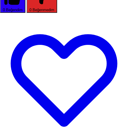
0
Beğendim
0
Beğenmedim