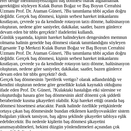
Her denge memnuniyetsizliğini baş dönmesi olarak algılamamak
gerektiğini söyleyen Kulak Burun Boğaz ve Baş Boyun Cerrahisi
Uzmanı Prof. Dr. Ataman Güneri, ?Bu tanımlama tıbbi açıdan doğru
değildir. Gerçek baş dönmesi, kişinin serbest hareket imkanlarını
kısıtlayan, çevrede ya da kendinde rotasyon tarzı dönme, halüsinasyon
oluşturan, nedene göre saniyeler, dakikalar, saatler, bazen günlerce
devam eden bir tıbbı gerçektir? ifadelerini kullandı.
Günlük yaşantıda, kişinin hareket halindeyken dengesinden memnun
olmama halinin genelde baş dönmesi olarak tanımlandığını söyleyen
Egesante Tıp Merkezi Kulak Burun Boğaz ve Baş Boyun Cerrahisi
Uzmanı Prof. Dr. Ataman Güneri, ?Bu tanımlama tıbbi açıdan doğru
değildir. Gerçek baş dönmesi, kişinin serbest hareket imkanlarını
kısıtlayan, çevrede ya da kendinde rotasyon tarzı dönme, halüsinasyon
oluşturan, nedene göre saniyeler, dakikalar, saatler, bazen günlerce
devam eden bir tıbbı gerçektir? dedi.
Gerçek baş dönmesinin ?periferik vertigo? olarak adlandırıldığı ve
kendini oluşturan nedene göre genellikle kulak kaynaklı olduğunu
ifade eden Prof. Dr. Güneri, ?Kulaktaki hastalığın etki süresine ve
oluşturduğu hasara göre baş dönmesinin aktif dönemi çok şiddetli
beraberinde kusma şikayetleri olabilir. Kişi hareket ettiği oranda baş
dönmesi hissetmesi artacaktır. Panik halinde özellikle yetişkinlerde
ortaya çıkan baş dönmesinde bundan etkilenen kardiyovasküler sistem
bulguları yüksek tansiyon, baş ağrısı şeklinde şikayetler tabloya eşlik
edebilecektir. Bu nedenle kişilerin baş dönmesi şikayetini
anımsayabilmeleri, hekimi düzgün yönlendirmeleri açısından çok