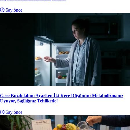
5ay önce
Gece Buzdolabını Açarken İki Kere Düşünün: Metabolizmanız
Uyuyor, Sağlığınız Tehlikede!
5ay önce