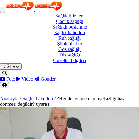
Sağlık
bilgileri
Çocuk
sağlığı
Sağlıklı
beslenme
Sağlık
haberleri
Ruh
sağlığı
Şifalı
bitkiler
Göz
sağlığı
Diş
sağlığı
Güzellik
bilgileri
DİĞER
Foto
Video
Gönder
Anasayfa
/
Sağlık haberleri
/
?Her denge memnuniyetsizliği baş
dönmesi değildir? uyarısı