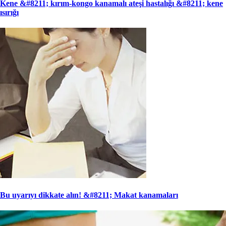
Kene &#8211; kırım-kongo kanamalı ateşi hastalığı &#8211; kene
ısırığı
Bu uyarıyı dikkate alın! &#8211; Makat kanamaları