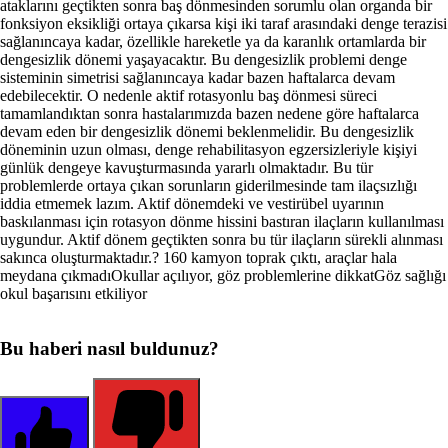
ataklarını geçtikten sonra baş dönmesinden sorumlu olan organda bir
fonksiyon eksikliği ortaya çıkarsa kişi iki taraf arasındaki denge terazisi
sağlanıncaya kadar, özellikle hareketle ya da karanlık ortamlarda bir
dengesizlik dönemi yaşayacaktır. Bu dengesizlik problemi denge
sisteminin simetrisi sağlanıncaya kadar bazen haftalarca devam
edebilecektir. O nedenle aktif rotasyonlu baş dönmesi süreci
tamamlandıktan sonra hastalarımızda bazen nedene göre haftalarca
devam eden bir dengesizlik dönemi beklenmelidir. Bu dengesizlik
döneminin uzun olması, denge rehabilitasyon egzersizleriyle kişiyi
günlük dengeye kavuşturmasında yararlı olmaktadır. Bu tür
problemlerde ortaya çıkan sorunların giderilmesinde tam ilaçsızlığı
iddia etmemek lazım. Aktif dönemdeki ve vestirübel uyarının
baskılanması için rotasyon dönme hissini bastıran ilaçların kullanılması
uygundur. Aktif dönem geçtikten sonra bu tür ilaçların sürekli alınması
sakınca oluşturmaktadır.? 160 kamyon toprak çıktı, araçlar hala
meydana çıkmadıOkullar açılıyor, göz problemlerine dikkatGöz sağlığı
okul başarısını etkiliyor
Bu haberi nasıl buldunuz?