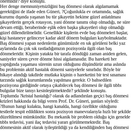
önemlidir? diye konuştu.
Her denge memnuniyetsizliğini baş dönmesi olarak algılamamak
gerektiğini de ifade eden Güneri, ?Çoğunlukla ev ortamında, sağlık
kurumu dışında yaşanan bu tür şikayetin hekime güzel anlatılması
şikayetlerin gerçek rotasyon, yani dönme tanımı olup olmadığı, ne süre
devam ettiği, beraberinde eşlik eden başka şikayetleri olup olmadığı
güzel dillendirilmelidir. Genellikle kişilerin evde baş dönmeleri başlar,
kişi hastaneye gelinceye kadar aktif dönem bulguları kaybolmaktadır.
Baş dönmesi yapan nedenlerin günümüzde en sık görüleni belki yaz
aylarında da çok sık rastladığımızın pozisyonla ilgili olan baş
dönmeleridir. Kişinin yatakta bir tarafa döndüğü zaman aniden gelen,
saniyeler süren çevre dönme hissi algılamasıdır. Bu hareketi her
yaptığında yaşaması sürenin uzun olduğunu düşündürür ama aslında
bu problemin aktif hastalık dönemi saniyelerle sınırlıdır. Böyle bir
hikaye alındığı takdirde mutlaka kişinin o hareketini bir test sınaması
tarzında sağlık kurumlarında yapılması gerekir. O bahsedilen
pozisyona girdiğinde ortaya çıkabilecek baş dönmesi ile ilgili tıbbı
bulgular bize tanıyı kesinleştirmektedir? şeklinde konuştu.
Toplumda ?kristal hastalığı? olarak da adlandırılan geçici baş dönmesi
krizleri hakkında da bilgi veren Prof. Dr. Güneri, şunları söyledi:
?Bunun hangi kulakta, hangi kanalda, hangi özellikte olduğunu
testlerle tespit edildikten sonra pozisyon manevralarıyla hızlı bir şekilde
düzeltilmesi mümkündür. Bu mekanik bir problem olduğu için genelde
tıbbı tedavisi, yani ilaç tedavisi yararı görülmemektedir. Baş
dönmesinin aktif olarak iyileştirildiği ya da kendiliğinden baş dönmesi