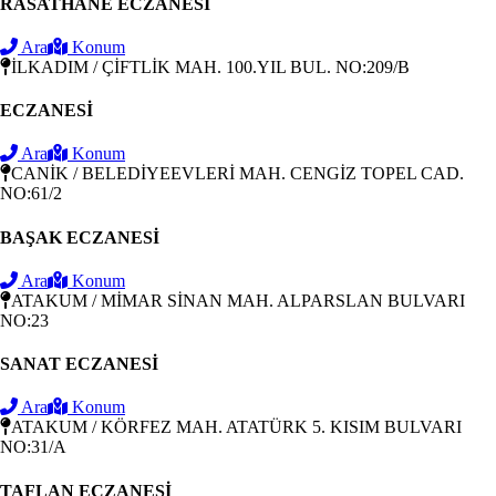
RASATHANE ECZANESİ
Ara
Konum
İLKADIM / ÇİFTLİK MAH. 100.YIL BUL. NO:209/B
ECZANESİ
Ara
Konum
CANİK / BELEDİYEEVLERİ MAH. CENGİZ TOPEL CAD.
NO:61/2
BAŞAK ECZANESİ
Ara
Konum
ATAKUM / MİMAR SİNAN MAH. ALPARSLAN BULVARI
NO:23
SANAT ECZANESİ
Ara
Konum
ATAKUM / KÖRFEZ MAH. ATATÜRK 5. KISIM BULVARI
NO:31/A
TAFLAN ECZANESİ