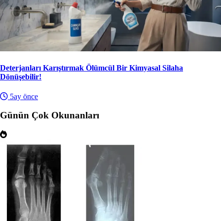
Deterjanları Karıştırmak Ölümcül Bir Kimyasal Silaha
Dönüşebilir!
5ay önce
Günün Çok Okunanları