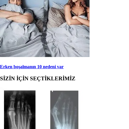
Erken boşalmanın 10 nedeni var
SİZİN İÇİN SEÇTİKLERİMİZ