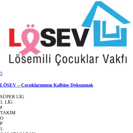
5
LÖSEV – Çocuklarımızın Kalbine Dokunmak
SÜPER LİG
1. LİG
#
TAKIM
O
P
1.