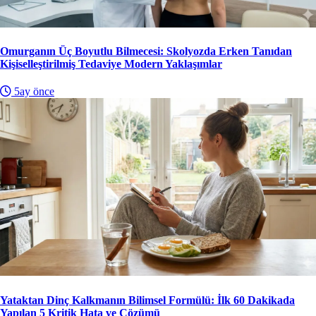
Omurganın Üç Boyutlu Bilmecesi: Skolyozda Erken Tanıdan
Kişiselleştirilmiş Tedaviye Modern Yaklaşımlar
5ay önce
Yataktan Dinç Kalkmanın Bilimsel Formülü: İlk 60 Dakikada
Yapılan 5 Kritik Hata ve Çözümü