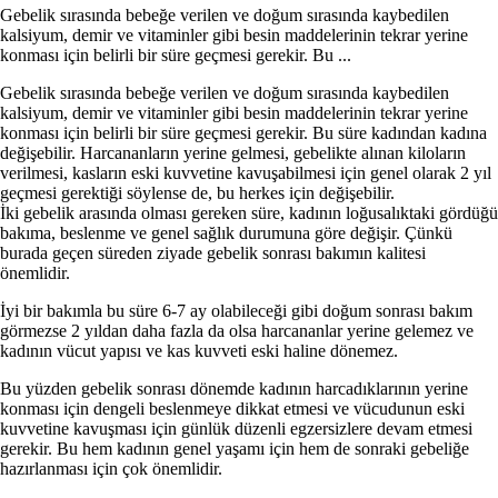
Gebelik sırasında be­beğe verilen ve doğum sı­rasında kaybedilen
kalsiyum, demir ve vita­minler gibi besin mad­delerinin tekrar yerine
konması için belirli bir sü­re geçmesi gerekir. Bu ...
Gebelik sırasında be­beğe verilen ve doğum sı­rasında kaybedilen
kalsiyum, demir ve vita­minler gibi besin mad­delerinin tekrar yerine
konması için belirli bir sü­re geçmesi gerekir. Bu sü­re kadından kadına
değişe­bilir. Harcananların yerine gelmesi, gebelikte alınan kiloların
verilmesi, kasların eski kuvvetine kavuşabilmesi için genel olarak 2 yıl
geçmesi gerektiği söy­lense de, bu herkes için değişebilir.
İki gebelik arasında olması gereken sü­re, kadının loğusalıktaki gördüğü
bakıma, beslenme ve genel sağlık durumuna göre değişir. Çünkü
burada geçen süreden zi­yade gebelik sonrası bakımın kalitesi
önemlidir.
İyi bir bakımla bu süre 6-7 ay olabileceği gibi doğum sonrası bakım
görmezse 2 yıl­dan daha fazla da olsa harcananlar yerine gelemez ve
kadının vücut yapısı ve kas kuvveti eski haline dönemez.
Bu yüzden gebelik sonrası dönemde kadı­nın harcadıklarının yerine
konması için dengeli beslenmeye dikkat etmesi ve vü­cudunun eski
kuvvetine kavuşması için günlük düzenli egzersizlere devam etme­si
gerekir. Bu hem kadının genel yaşamı için hem de sonraki gebeliğe
hazırlanma­sı için çok önemlidir.