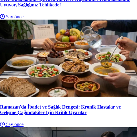
Uyuyor, Sağlığınız Tehlikede!
5ay önce
Ramazan'da İbadet ve Sağlık Dengesi: Kronik Hastalar ve
Gelişme Çağındakiler İçin Kritik Uyarılar
5ay önce