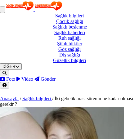
Sağlık
bilgileri
Çocuk
sağlığı
Sağlıklı
beslenme
Sağlık
haberleri
Ruh
sağlığı
Şifalı
bitkiler
Göz
sağlığı
Diş
sağlığı
Güzellik
bilgileri
DİĞER
Foto
Video
Gönder
Anasayfa
/
Sağlık bilgileri
/
İki gebelik arası sürenin ne kadar ol­ması
gerekir ?