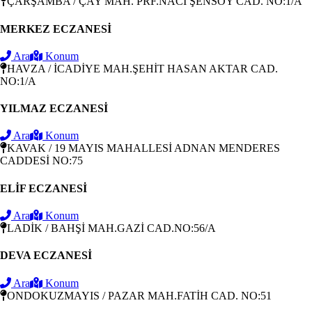
ÇARŞAMBA / ÇAY MAH. PRF.NACİ ŞENSOY CAD. NO:1/A
MERKEZ ECZANESİ
Ara
Konum
HAVZA / İCADİYE MAH.ŞEHİT HASAN AKTAR CAD.
NO:1/A
YILMAZ ECZANESİ
Ara
Konum
KAVAK / 19 MAYIS MAHALLESİ ADNAN MENDERES
CADDESİ NO:75
ELİF ECZANESİ
Ara
Konum
LADİK / BAHŞİ MAH.GAZİ CAD.NO:56/A
DEVA ECZANESİ
Ara
Konum
ONDOKUZMAYIS / PAZAR MAH.FATİH CAD. NO:51