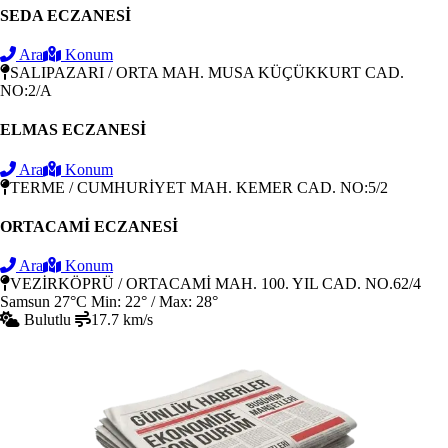
SEDA ECZANESİ
Ara
Konum
SALIPAZARI / ORTA MAH. MUSA KÜÇÜKKURT CAD.
NO:2/A
ELMAS ECZANESİ
Ara
Konum
TERME / CUMHURİYET MAH. KEMER CAD. NO:5/2
ORTACAMİ ECZANESİ
Ara
Konum
VEZİRKÖPRÜ / ORTACAMİ MAH. 100. YIL CAD. NO.62/4
Samsun
27°C
Min: 22° / Max: 28°
Bulutlu
17.7 km/s