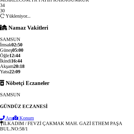
34
30
Yükleniyor...
Namaz Vakitleri
SAMSUN
İmsak
02:50
Güneş
05:00
Öğle
12:44
İkindi
16:44
Akşam
20:18
Yatsı
22:09
Nöbetçi Eczaneler
SAMSUN
GÜNDÜZ ECZANESİ
Ara
Konum
İLKADIM / FEVZİ ÇAKMAK MAH. GAZİ ETHEM PAŞA
BUL.NO:58/1