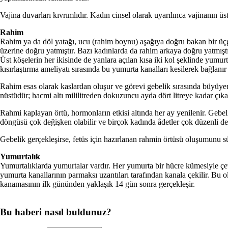
Vajina duvarları kıvrımlıdır. Kadın cinsel olarak uyarılınca vajinanın ü
Rahim
Rahim ya da döl yatağı, ucu (rahim boynu) aşağıya doğru bakan bir üç­g
üzerine doğru yatmıştır. Bazı kadın­larda da rahim arkaya doğru yatmışt
Üst köşelerin her ikisinde de yanlara açılan kısa iki kol şeklinde yumurt
kısır­laştırma ameliyatı sırasında bu yu­murta kanalları kesilerek bağlanır
Rahim esas olarak kaslardan olu­şur ve görevi gebelik sırasında bü­yüye
nüstüdür; hacmi altı mililitreden do­kuzuncu ayda dört litreye kadar çı­
Rahmi kaplayan örtü, hormonların etkisi altında her ay yenilenir. Gebel
döngüsü çok değişken olabilir ve birçok kadında âdetler çok dü­zenli değ
Gebelik gerçekleşirse, fetüs için hazırlanan rahmin örtüsü oluşumu­nu sü
Yumurtalık
Yumurtalıklarda yumurtalar vardır. Her yumurta bir hücre kümesiyle çe
yumurta kanallarının parmaksı uzan­tıları tarafından kanala çekilir. Bu 
kanamasının ilk gününden yak­laşık 14 gün sonra gerçekleşir.
Bu haberi nasıl buldunuz?