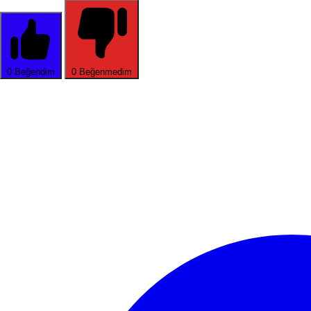
0
Beğendim
0
Beğenmedim