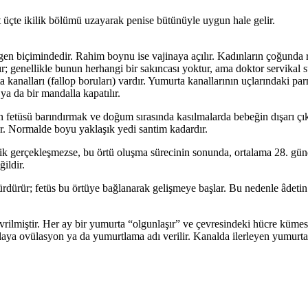
st üçte ikilik bölümü uzayarak penise bütünüyle uygun hale gelir.
en biçimindedir. Rahim boynu ise vajinaya açılır. Kadınların çoğunda r
ır; genellikle bunun herhangi bir sa­kıncası yoktur, ama doktor servikal
a kanalları (fallop boruları) vardır. Yu­murta kanallarının uçlarındaki pa
 ya da bir mandalla kapatılır.
n fetüsü barındırmak ve doğum sırasında kasılmalarda bebeğin dışa­rı çı
kar. Normalde boyu yaklaşık yedi santim kadardır.
ik gerçekleşmezse, bu örtü oluşma sürecinin sonunda, ortalama 28. günde 
ildir.
rdürür; fetüs bu örtüye bağla­narak gelişmeye başlar. Bu nedenle âdetin 
vrilmiştir. Her ay bir yumurta “ol­gunlaşır” ve çevresindeki hücre kü­
olaya ovülasyon ya da yumurtlama adı verilir. Kanalda ilerleyen yumur­ta