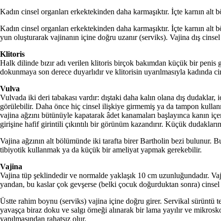
Kadın cinsel organları erkektekinden daha karmaşıktır. İçte karnın alt b
Kadın cinsel organları erkektekinden daha karmaşıktır. İçte karnın alt b
yun oluşturarak vajinanın içine doğ­ru uzanır (serviks). Vajina dış cinsel 
Klitoris
Halk dilinde bızır adı verilen klitoris birçok bakımdan küçük bir penis gi
dokunmaya son derece duyarlıdır ve klitorisin uyarılmasıyla kadında cins
Vulva
Vulvada iki deri tabakası vardır: dış­taki daha kalın olana dış dudaklar, 
görülebilir. Daha önce hiç cinsel iliş­kiye girmemiş ya da tampon kullan
vajina ağzını bütünüyle kapa­tarak âdet kanamaları başlayınca ka­nın içe
girişine hafif girintili çıkıntılı bir görünüm kazandırır. Kü­çük dudakla
Vajina ağzının alt bölümünde iki tarafta birer Bartholin bezi bulunur. Bu
tibiyotik kullanmak ya da küçük bir ameliyat yapmak gerekebilir.
Vajina
Vajina tüp şeklindedir ve normalde yaklaşık 10 cm uzunluğundadır. Va­ji
yandan, bu kaslar çok gevşerse (bel­ki çocuk doğurduktan sonra) cinsel i
Üstte rahim boynu (serviks) vaji­na içine doğru girer. Servikal sürüntü 
yavaşça biraz doku ve salgı ör­neği alınarak bir lama yayılır ve mik­ros
yapılmasından rahatsız olur.