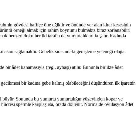
ahmin gövdesi hafifçe öne eğiktir ve önünde yer alan idrar kesesinin
 sürüntü örneği almak için rahim boynunu bulmakta biraz zorlanabilir!
r­mak benzeri doku her iki tarafta da yumurtalıkları kuşatır. Kadında
kmasını sağlamaktır. Gebelik sı­rasındaki genişleme yeteneği olağa­
bir âdet kanamasıyla (regl, aybaşı) atılır. Bununla birlikte âdet
gecikmesi bir kadına gebe kalmış olabileceğini düşündüren ilk işarettir.
mesi büyür. Sonunda bu yumurta yumurtalığın yüzeyinden kopar ve
 hücresi spermle karşılaşırsa, ora­da döllenir. Normalde ovülasyon âdet