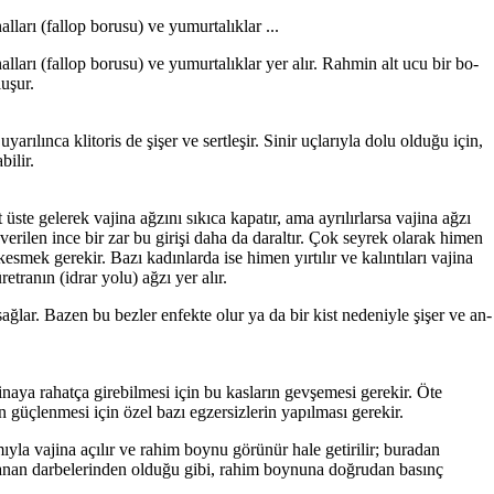
ları (fallop borusu) ve yumurta­lıklar ...
ları (fallop borusu) ve yumurta­lıklar yer alır. Rahmin alt ucu bir bo­
luşur.
ılınca klitoris de şişer ve sertle­şir. Sinir uçlarıyla dolu olduğu için,
bilir.
 üste gelerek vajina ağzını sıkıca kapatır, ama ayrılırlarsa vajina ağzı
erilen ince bir zar bu girişi daha da daraltır. Çok seyrek olarak hi­men
mek gerekir. Bazı kadınlarda ise himen yırtılır ve ka­lıntıları vajina
tranın (idrar yolu) ağzı yer alır.
sağlar. Bazen bu bezler enfekte olur ya da bir kist nedeniyle şişer ve an­
naya rahatça girebilmesi için bu kasların gevşemesi gerekir. Öte
 güçlenmesi için özel bazı egzersiz­lerin yapılması gerekir.
ıyla vajina açılır ve rahim boynu görünür hale getirilir; bura­dan
arlanan darbelerinden olduğu gibi, rahim boynuna doğrudan ba­sınç