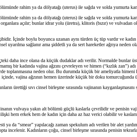
ö­lümünde rahim ya da dölyatağı (uterus) ile sağda ve solda yumurta kanal
ö­lümünde rahim ya da dölyatağı (uterus) ile sağda ve solda yumurta kanal
organlara açılır; bunlar idrar yolu (üretra), klitoris (bızır) ve vulvadan o
­bidir. İçinde boylu boyunca uzanan aynı türden üç tüp vardır ve kadın uyar
el uyarılma sağlanır ama şiddet­li ya da sert hareketler ağrıya neden ola
içteki daha ince olana da küçük du­daklar adı verilir. Normalde bunlar üst
­mamış bir kadında vajina ağzını çevreleyen ve himen (“kızlık zan”) adı v
rde toplanmasına neden olur. Bu durumda küçük bir ameli­yatla himeni kes
rın içinde, vajina ağzı­nın hemen üzerinde küçük bir doku tomurcuğunda üre
nların ürettiği sıvı cinsel birleşme sırasında vajinanın kayganlaşmasını 
nanın vulvaya yakın alt bölümü güçlü kaslarla çevrilidir ve penisin vaji
lişki hem erkek hem de kadın için daha az haz verici olabilir ve kasların
testi ya da “smear” yapılacağı zaman spekulum adı verilen bir alet yardım
kopta incelenir. Kadınların çoğu, cinsel birleşme sırasında penisin tekr