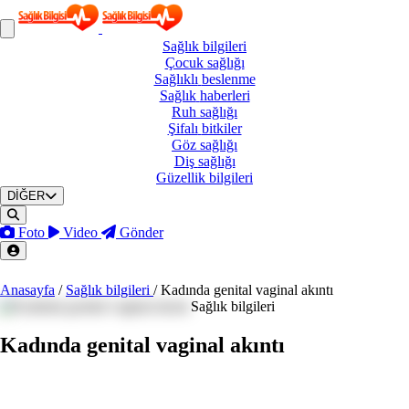
Sağlık
bilgileri
Çocuk
sağlığı
Sağlıklı
beslenme
Sağlık
haberleri
Ruh
sağlığı
Şifalı
bitkiler
Göz
sağlığı
Diş
sağlığı
Güzellik
bilgileri
DİĞER
Foto
Video
Gönder
Anasayfa
/
Sağlık bilgileri
/
Kadında genital vaginal akıntı
Sağlık bilgileri
Kadında genital vaginal akıntı