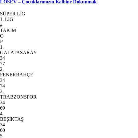
LÖSEV – Çocuklarımızın Kalbine Dokunmak
SÜPER LİG
1. LİG
#
TAKIM
O
P
1.
GALATASARAY
34
77
2.
FENERBAHÇE
34
74
3.
TRABZONSPOR
34
69
4.
BEŞİKTAŞ
34
60
5.