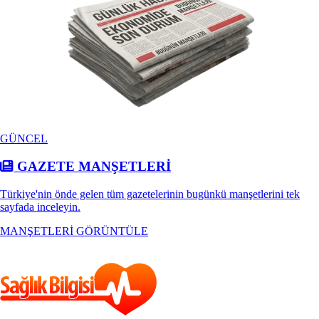
GÜNCEL
GAZETE MANŞETLERİ
Türkiye'nin önde gelen tüm gazetelerinin bugünkü manşetlerini tek
sayfada inceleyin.
MANŞETLERİ GÖRÜNTÜLE