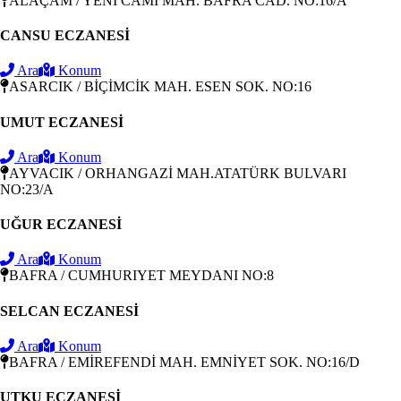
ALAÇAM / YENİ CAMİ MAH. BAFRA CAD. NO:16/A
CANSU ECZANESİ
Ara
Konum
ASARCIK / BİÇİMCİK MAH. ESEN SOK. NO:16
UMUT ECZANESİ
Ara
Konum
AYVACIK / ORHANGAZİ MAH.ATATÜRK BULVARI
NO:23/A
UĞUR ECZANESİ
Ara
Konum
BAFRA / CUMHURIYET MEYDANI NO:8
SELCAN ECZANESİ
Ara
Konum
BAFRA / EMİREFENDİ MAH. EMNİYET SOK. NO:16/D
UTKU ECZANESİ