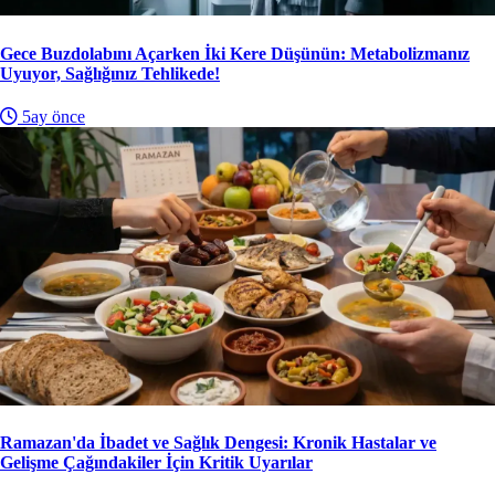
Gece Buzdolabını Açarken İki Kere Düşünün: Metabolizmanız
Uyuyor, Sağlığınız Tehlikede!
5ay önce
Ramazan'da İbadet ve Sağlık Dengesi: Kronik Hastalar ve
Gelişme Çağındakiler İçin Kritik Uyarılar