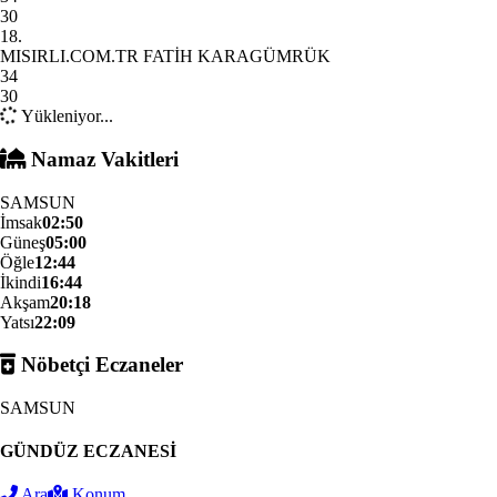
30
18.
MISIRLI.COM.TR FATİH KARAGÜMRÜK
34
30
Yükleniyor...
Namaz Vakitleri
SAMSUN
İmsak
02:50
Güneş
05:00
Öğle
12:44
İkindi
16:44
Akşam
20:18
Yatsı
22:09
Nöbetçi Eczaneler
SAMSUN
GÜNDÜZ ECZANESİ
Ara
Konum