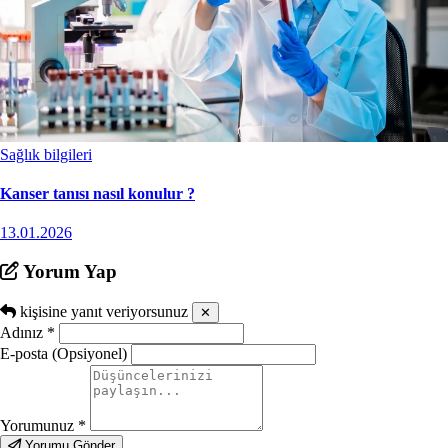
Sağlık bilgileri
Kanser tanısı nasıl konulur ?
13.01.2026
Yorum Yap
kişisine yanıt veriyorsunuz
✕
Adınız
*
E-posta (Opsiyonel)
Yorumunuz
*
Yorumu Gönder