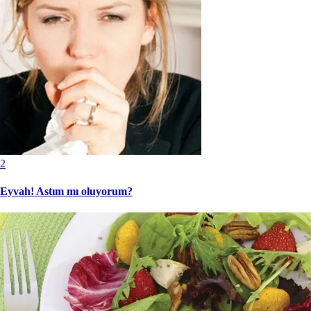
2
Eyvah! Astım mı oluyorum?