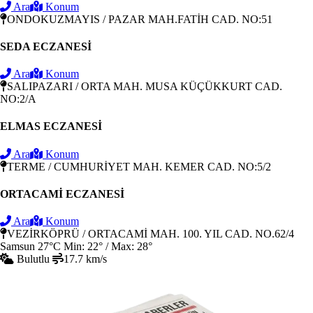
Ara
Konum
ONDOKUZMAYIS / PAZAR MAH.FATİH CAD. NO:51
SEDA ECZANESİ
Ara
Konum
SALIPAZARI / ORTA MAH. MUSA KÜÇÜKKURT CAD.
NO:2/A
ELMAS ECZANESİ
Ara
Konum
TERME / CUMHURİYET MAH. KEMER CAD. NO:5/2
ORTACAMİ ECZANESİ
Ara
Konum
VEZİRKÖPRÜ / ORTACAMİ MAH. 100. YIL CAD. NO.62/4
Samsun
27°C
Min: 22° / Max: 28°
Bulutlu
17.7 km/s