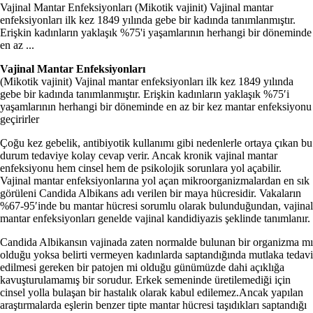
Vajinal Mantar Enfeksiyonları (Mikotik vajinit) Vajinal mantar
enfeksiyonları ilk kez 1849 yılında gebe bir kadında tanımlanmıştır.
Erişkin kadınların yaklaşık %75'i yaşamlarının herhangi bir döneminde
en az ...
Vajinal Mantar Enfeksiyonları
(Mikotik vajinit) Vajinal mantar enfeksiyonları ilk kez 1849 yılında
gebe bir kadında tanımlanmıştır. Erişkin kadınların yaklaşık %75′i
yaşamlarının herhangi bir döneminde en az bir kez mantar enfeksiyonu
geçirirler
Çoğu kez gebelik, antibiyotik kullanımı gibi nedenlerle ortaya çıkan bu
durum tedaviye kolay cevap verir. Ancak kronik vajinal mantar
enfeksiyonu hem cinsel hem de psikolojik sorunlara yol açabilir.
Vajinal mantar enfeksiyonlarına yol açan mikroorganizmalardan en sık
görüleni Candida Albikans adı verilen bir maya hücresidir. Vakaların
%67-95′inde bu mantar hücresi sorumlu olarak bulunduğundan, vajinal
mantar enfeksiyonları genelde vajinal kandidiyazis şeklinde tanımlanır.
Candida Albikansın vajinada zaten normalde bulunan bir organizma mı
olduğu yoksa belirti vermeyen kadınlarda saptandığında mutlaka tedavi
edilmesi gereken bir patojen mi olduğu günümüzde dahi açıklığa
kavuşturulamamış bir sorudur. Erkek semeninde üretilemediği için
cinsel yolla bulaşan bir hastalık olarak kabul edilemez.Ancak yapılan
araştırmalarda eşlerin benzer tipte mantar hücresi taşıdıkları saptandığı