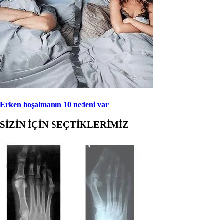
Erken boşalmanın 10 nedeni var
SİZİN İÇİN SEÇTİKLERİMİZ