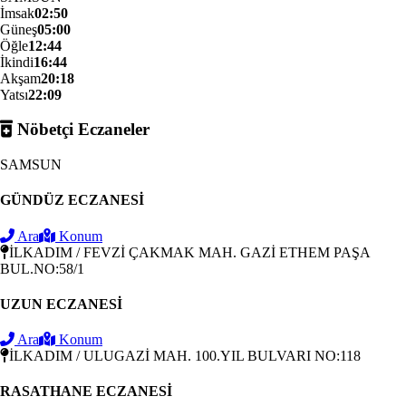
İmsak
02:50
Güneş
05:00
Öğle
12:44
İkindi
16:44
Akşam
20:18
Yatsı
22:09
Nöbetçi Eczaneler
SAMSUN
GÜNDÜZ ECZANESİ
Ara
Konum
İLKADIM / FEVZİ ÇAKMAK MAH. GAZİ ETHEM PAŞA
BUL.NO:58/1
UZUN ECZANESİ
Ara
Konum
İLKADIM / ULUGAZİ MAH. 100.YIL BULVARI NO:118
RASATHANE ECZANESİ