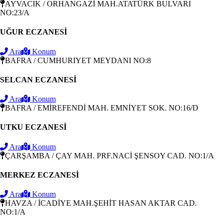
AYVACIK / ORHANGAZİ MAH.ATATÜRK BULVARI
NO:23/A
UĞUR ECZANESİ
Ara
Konum
BAFRA / CUMHURIYET MEYDANI NO:8
SELCAN ECZANESİ
Ara
Konum
BAFRA / EMİREFENDİ MAH. EMNİYET SOK. NO:16/D
UTKU ECZANESİ
Ara
Konum
ÇARŞAMBA / ÇAY MAH. PRF.NACİ ŞENSOY CAD. NO:1/A
MERKEZ ECZANESİ
Ara
Konum
HAVZA / İCADİYE MAH.ŞEHİT HASAN AKTAR CAD.
NO:1/A