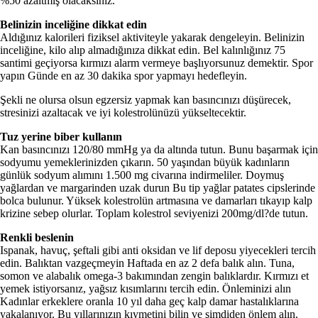
%50 azaltmış olacaksınız.
Belinizin inceliğine dikkat edin
Aldığınız kalorileri fiziksel aktiviteyle yakarak dengeleyin. Belinizin
inceliğine, kilo alıp almadığınıza dikkat edin. Bel kalınlığınız 75
santimi geçiyorsa kırmızı alarm vermeye başlıyorsunuz demektir. Spor
yapın Günde en az 30 dakika spor yapmayı hedefleyin.
Şekli ne olursa olsun egzersiz yapmak kan basıncınızı düşürecek,
stresinizi azaltacak ve iyi kolestrolünüzü yükseltecektir.
Tuz yerine biber kullanın
Kan basıncınızı 120/80 mmHg ya da altında tutun. Bunu başarmak için
sodyumu yemeklerinizden çıkarın. 50 yaşından büyük kadınların
günlük sodyum alımını 1.500 mg civarına indirmeliler. Doymuş
yağlardan ve margarinden uzak durun Bu tip yağlar patates cipslerinde
bolca bulunur. Yüksek kolestrolün artmasına ve damarları tıkayıp kalp
krizine sebep olurlar. Toplam kolestrol seviyenizi 200mg/dl?de tutun.
Renkli beslenin
Ispanak, havuç, şeftali gibi anti oksidan ve lif deposu yiyecekleri tercih
edin. Balıktan vazgeçmeyin Haftada en az 2 defa balık alın. Tuna,
somon ve alabalık omega-3 bakımından zengin balıklardır. Kırmızı et
yemek istiyorsanız, yağsız kısımlarını tercih edin. Önleminizi alın
Kadınlar erkeklere oranla 10 yıl daha geç kalp damar hastalıklarına
yakalanıyor. Bu yıllarınızın kıymetini bilin ve şimdiden önlem alın.