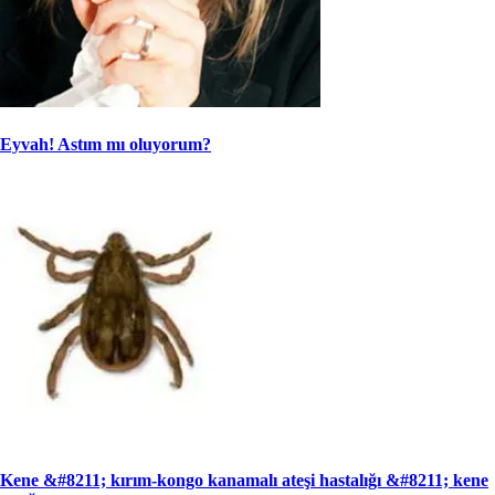
Eyvah! Astım mı oluyorum?
Kene &#8211; kırım-kongo kanamalı ateşi hastalığı &#8211; kene