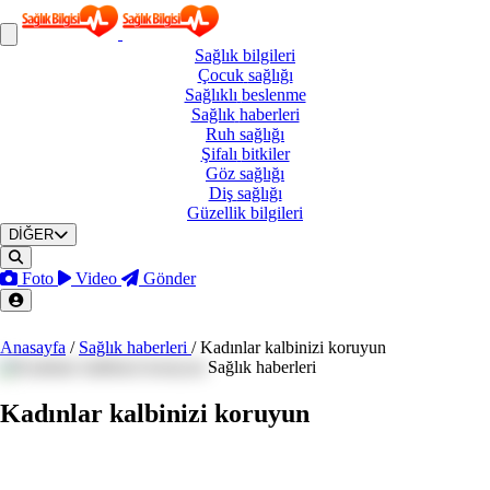
Sağlık
bilgileri
Çocuk
sağlığı
Sağlıklı
beslenme
Sağlık
haberleri
Ruh
sağlığı
Şifalı
bitkiler
Göz
sağlığı
Diş
sağlığı
Güzellik
bilgileri
DİĞER
Foto
Video
Gönder
Anasayfa
/
Sağlık haberleri
/
Kadınlar kalbinizi koruyun
Sağlık haberleri
Kadınlar kalbinizi koruyun