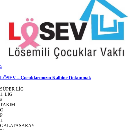
5
LÖSEV – Çocuklarımızın Kalbine Dokunmak
SÜPER LİG
1. LİG
#
TAKIM
O
P
1.
GALATASARAY