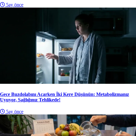
5ay önce
Gece Buzdolabını Açarken İki Kere Düşünün: Metabolizmanız
Uyuyor, Sağlığınız Tehlikede!
5ay önce