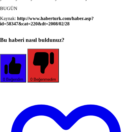
BUGÜN
Kaynak:
http://www.haberturk.com/haber.asp?
id=58347&cat=220&dt=2008/02/28
Bu haberi nasıl buldunuz?
0
Beğendim
0
Beğenmedim