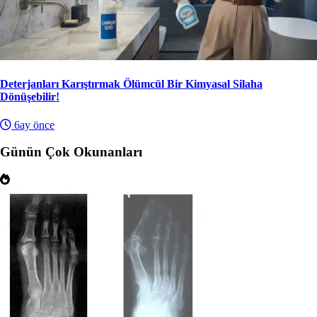
Deterjanları Karıştırmak Ölümcül Bir Kimyasal Silaha
Dönüşebilir!
6ay önce
Günün Çok Okunanları