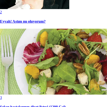
2
Eyvah! Astım mı oluyorum?
3
Şeker hastalarının diyet listesi (1200 Cal)