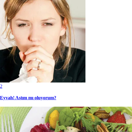
2
Eyvah! Astım mı oluyorum?