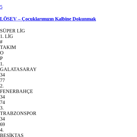
5
LÖSEV – Çocuklarımızın Kalbine Dokunmak
SÜPER LİG
1. LİG
#
TAKIM
O
P
1.
GALATASARAY
34
77
2.
FENERBAHÇE
34
74
3.
TRABZONSPOR
34
69
4.
BEŞİKTAŞ