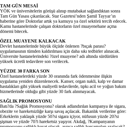
TAM GÜN MESAİ
YÖK ve üniversitelerin görüşü alınıp mutabakat sağlandıktan sonra
Tam Gün Yasası çıkarılacak. Star Gazetesi’nden Şamil Tayyar’ın
haberine göre Doktorlar artık ya kamuyu ya özel sektörü tercih edecek.
Kamu hastanelerinde çalışan doktorların özel muayenehane açma
dönemi bitecek.
ÖZEL MUAYENE KALKACAK
Devlet hastanelerinde büyük ölçüde önlenen ?bıçak parası?
uygulamasının tümden kaldırılması için daha sıkı tedbirler alınacak.
Üniversite hastanelerindeki ?özel muayene? adı altında sürdürülen
yüksek ücretli tedavilere son verilecek.
YÜZDE 30 FARKA SON
Özel hastanelerdeki yüzde 30 oranında fark ödenmesine ilişkin
uygulama yeniden düzenlenecek. Kanser, organ nakli, kalp ve damar
hastalıkları gibi yüksek maliyetli tedavilerde, tıpkı acil ve yoğun bakım
hizmetlerinde olduğu gibi yüzde 30 fark alınmayacak.
SAĞLIK PROMOSYONU
Batı?da ?Sağlık Promosyonu? olarak adlandırılan kampanya ile sigara,
obezite ve hareketsizliğe karşı savaş açılacak. Bakanlık verilerine göre:
Erkeklerin yaklaşık yüzde 50?si sigara içiyor, nüfusun yüzde 20?si
şişman ve yüzde 70?i hareketsiz yaşıyor. Akdağ, ?Kampanyanın
promosyonu sağlıklı hayat olacak, ayrıca sağlık harcamaları azalacak?