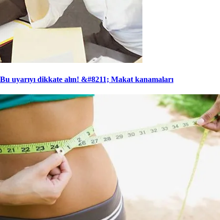
Bu uyarıyı dikkate alın! &#8211; Makat kanamaları