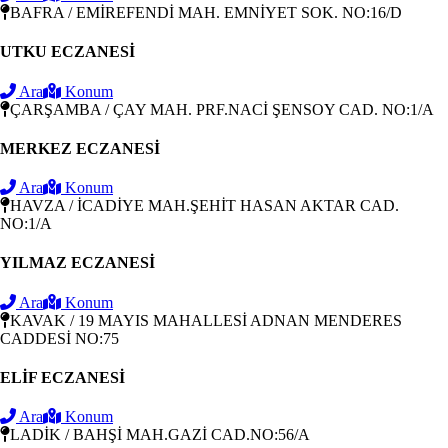
BAFRA / EMİREFENDİ MAH. EMNİYET SOK. NO:16/D
UTKU ECZANESİ
Ara
Konum
ÇARŞAMBA / ÇAY MAH. PRF.NACİ ŞENSOY CAD. NO:1/A
MERKEZ ECZANESİ
Ara
Konum
HAVZA / İCADİYE MAH.ŞEHİT HASAN AKTAR CAD.
NO:1/A
YILMAZ ECZANESİ
Ara
Konum
KAVAK / 19 MAYIS MAHALLESİ ADNAN MENDERES
CADDESİ NO:75
ELİF ECZANESİ
Ara
Konum
LADİK / BAHŞİ MAH.GAZİ CAD.NO:56/A