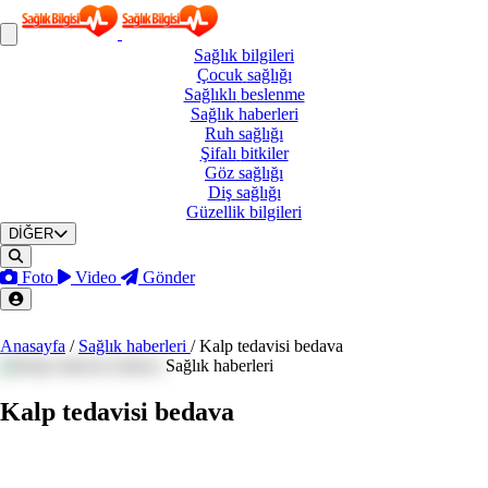
Sağlık
bilgileri
Çocuk
sağlığı
Sağlıklı
beslenme
Sağlık
haberleri
Ruh
sağlığı
Şifalı
bitkiler
Göz
sağlığı
Diş
sağlığı
Güzellik
bilgileri
DİĞER
Foto
Video
Gönder
Anasayfa
/
Sağlık haberleri
/
Kalp tedavisi bedava
Sağlık haberleri
Kalp tedavisi bedava