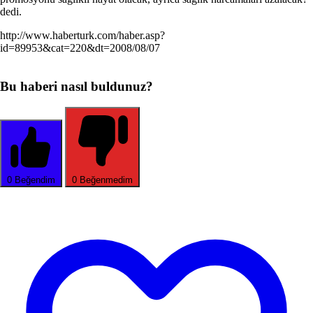
dedi.
http://www.haberturk.com/haber.asp?
id=89953&cat=220&dt=2008/08/07
Bu haberi nasıl buldunuz?
0
Beğendim
0
Beğenmedim