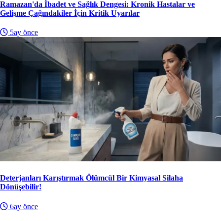
Ramazan'da İbadet ve Sağlık Dengesi: Kronik Hastalar ve
Gelişme Çağındakiler İçin Kritik Uyarılar
5ay önce
Deterjanları Karıştırmak Ölümcül Bir Kimyasal Silaha
Dönüşebilir!
6ay önce