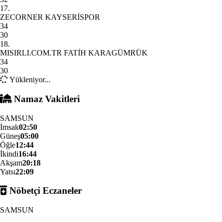
17.
ZECORNER KAYSERİSPOR
34
30
18.
MISIRLI.COM.TR FATİH KARAGÜMRÜK
34
30
Yükleniyor...
Namaz Vakitleri
SAMSUN
İmsak
02:50
Güneş
05:00
Öğle
12:44
İkindi
16:44
Akşam
20:18
Yatsı
22:09
Nöbetçi Eczaneler
SAMSUN