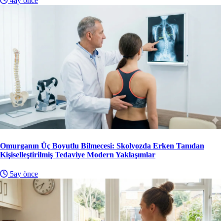
4ay önce
Omurganın Üç Boyutlu Bilmecesi: Skolyozda Erken Tanıdan
Kişiselleştirilmiş Tedaviye Modern Yaklaşımlar
5ay önce