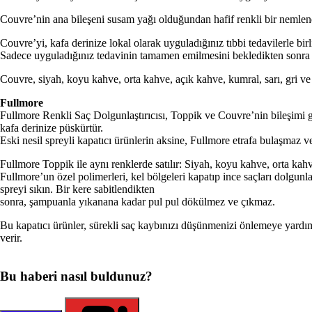
Couvre’nin ana bileşeni susam yağı olduğundan hafif renkli bir nemlendir
Couvre’yi, kafa derinize lokal olarak uygu­ladığınız tıbbi tedavilerle birl
Sadece uyguladığınız tedavinin tamamen emilme­sini bekledikten sonra
Couvre, siyah, koyu kahve, orta kahve, açık kahve, kumral, sarı, gri ve 
Fullmore
Fullmore Renkli Saç Dolgunlaştırıcısı, Toppik ve Couvre’nin bileşimi gibi
kafa derinize püskürtür.
Eski nesil spreyli kapatıcı ürünlerin aksine, Fullmore etrafa bulaşmaz v
Fullmore Toppik ile aynı renklerde satılır: Siyah, koyu kahve, orta kahv
Fullmore’un özel polimerleri, kel bölgeleri kapatıp ince saçları dolgunl
spreyi sıkın. Bir kere sabitlendikten
sonra, şampuanla yıkanana kadar pul pul dökül­mez ve çıkmaz.
Bu kapatıcı ürünler, sürekli saç kaybınızı düşünmenizi önlemeye yardımcı 
verir.
Bu haberi nasıl buldunuz?