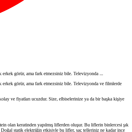
k erkek görür, ama fark etmezsiniz bile. Televizyonda ...
k erkek görür, ama fark etmezsiniz bile. Televizyonda ve filmlerde
o­lay ve fiyatları ucuzdur. Size, elbiselerinize ya da bir başka kişiye
 olan keratinden yapılmış liflerden oluşur. Bu liflerin binlercesi şık
al statik elektriğin etkisiyle bu lifler, saç telleriniz ne kadar ince