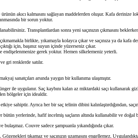
ürünün akıcı kalmasını sağlayan maddelerden oluşur. Kafa derinize loka
ulanmasında bir sorun yoktur.
lanabilirsiniz. Trans­plantlardan sonra yeni saçınızın çıkmasını bek­lerken
ıkmamakla birlikte, yıkamayla kolayca çıkar ve saçınıza ya da kafa deri
çıktığı için, başınız suyun içinde yüzerseniz çıkar.
se endişelenmenize gerek yoktur. Hemen silkelemeniz yeterli.
 gri renklerde satılır.
kyaj sanatçıları arsında yay­gın bir kullanıma ulaşmıştır.
ünger ile uygulanır. Saç kaybını kalan az miktardaki saçı kullanarak giz
n bölgeler için idealdir.
etkiye sahiptir. Ayrıca her bir saç telinin dibini kalınlaştırdığından, sa
 bütün yerlerinde, hafif incelmiş saçların altında kullanabilir ve doğal b
ve bulaşmaz. Couvre sa­dece şampuanla yıkandığında çıkar.
z. Gözenekleri tıkamaz ve saçınızın uzamasını engellemez. Uygulandıktan