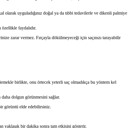
l olarak uyguladığınız doğal ya da tıbbi tedavilerle ve dikenli palmiye
 özellikle faydalıdır.
nize zarar vermez. Fırçayla dökülmeyeceği için saçınızı tarayabilir
lemekle birlikte, onu örtecek yeterli saç olma­dıkça bu yöntem kel
çın daha dolgun görünmesini sağlar.
ir görüntü elde edebilirsiniz.
 yaklaşık bir dakika sonra tam etkisini gösterir.