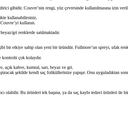
ici gibidir. Couvre’nin ren­gi, yüz çevresinde kullanılmasına izin verilm
ikte kullanabilirsiniz.
 Couvre’yi kullanın.
beyaz/gri renklerde satıl­maktadır.
 bir etkiye sahip olan yeni bir üründür. Fullmore’un spreyi, ufak renkli 
e kontrolü çok kolaydır.
e, açık kahve, kumral, sarı, beyaz ve gri.
aştıracak şekilde kendi saç foliküllerinize yapışır. Onu uyguladıktan son
olabilir. Bu ürün­leri tek başına, ya da saç kaybı tedavi ürünleri ile bi