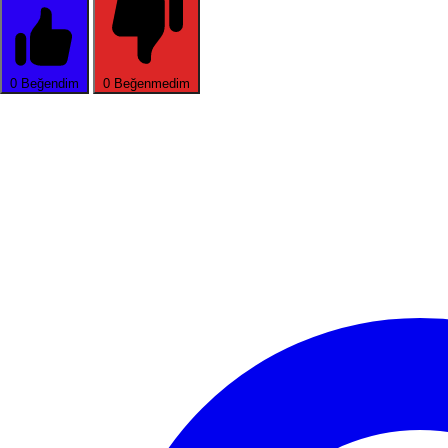
0
Beğendim
0
Beğenmedim