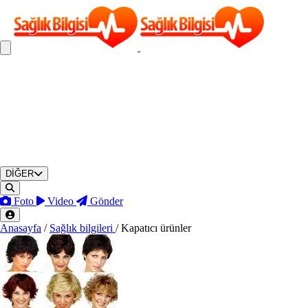
DİĞER
Foto
Video
Gönder
Anasayfa
/
Sağlık bilgileri
/
Kapatıcı ürünler