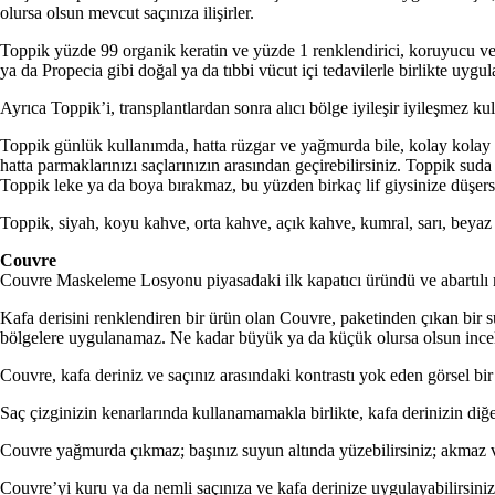
olursa olsun mevcut saçınıza ilişirler.
Toppik yüzde 99 organik keratin ve yüzde 1 renklendirici, koruyucu ve 
ya da Propecia gibi doğal ya da tıbbi vücut içi tedavilerle birlikte uyg
Ayrıca Toppik’i, transplantlardan sonra alıcı bölge iyileşir iyileşmez kul
Toppik günlük kullanımda, hatta rüzgar ve yağmurda bile, kolay kolay ç
hatta parmaklarınızı saçlarınızın arasından geçirebilirsiniz. Toppik suda 
Toppik leke ya da boya bırakmaz, bu yüzden birkaç lif giysinize düşer
Toppik, siyah, koyu kahve, orta kahve, açık kahve, kumral, sarı, beyaz ve
Couvre
Couvre Maskeleme Losyonu piyasadaki ilk kapatıcı üründü ve abartılı ma
Kafa derisini renklendiren bir ürün olan Couvre, paketinden çıkan bir s
bölgelere uygulanamaz. Ne kadar büyük ya da küçük olursa olsun incele
Couvre, kafa deriniz ve saçınız arasındaki kon­trastı yok eden görsel bir 
Saç çizginizin kenarlarında kullanamamakla birlikte, kafa derinizin diğer
Couvre yağmurda çıkmaz; başınız suyun altın­da yüzebilirsiniz; akmaz 
Couvre’yi kuru ya da nemli saçınıza ve kafa derinize uygulayabilirsini