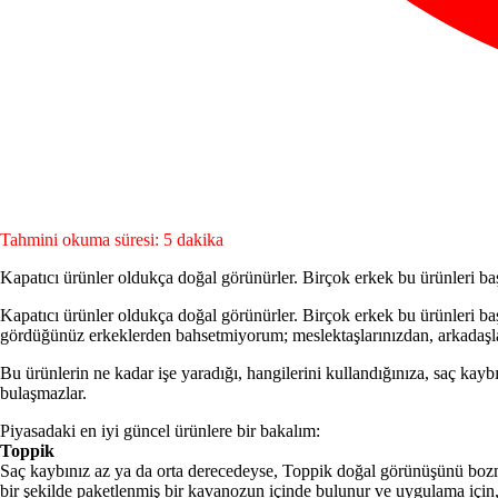
Tahmini okuma süresi: 5 dakika
Kapatıcı ürünler oldukça doğal görünürler. Birçok erkek bu ürünleri baş
Kapatıcı ürünler oldukça doğal görünürler. Birçok erkek bu ürünleri baş
gördüğünüz erkeklerden bahsetmiyo­rum; meslektaşlarınızdan, arkadaşl
Bu ürünlerin ne kadar işe yaradığı, hangilerini kullandığınıza, saç kaybın
bulaşmazlar.
Piyasadaki en iyi güncel ürünlere bir bakalım:
Toppik
Saç kaybınız az ya da orta derecedeyse, Toppik doğal görünüşünü bozmada
bir şekilde paketlenmiş bir kava­nozun içinde bulunur ve uygulama için, 