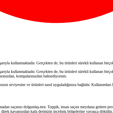
arıyla kullanmaktadır. Ger­çekten de, bu ürünleri sürekli kullanan birço
arıyla kullanmaktadır. Ger­çekten de, bu ürünleri sürekli kullanan birço
arınızdan, kom­şularınızdan bahsediyorum.
ızın seviyesine ve ürün­leri nasıl uyguladığınıza bağlıdır. Kullanımları k
n saçınızı dolgunlaş-tırır. Toppik, insan saçını meydana getiren protein
direk kavanozdan kafa derinizin incelmiş bölgelerine yavaşça dökülür. Doğ