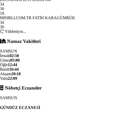
34
30
18.
MISIRLI.COM.TR FATİH KARAGÜMRÜK
34
30
Yükleniyor...
Namaz Vakitleri
SAMSUN
İmsak
02:50
Güneş
05:00
Öğle
12:44
İkindi
16:44
Akşam
20:18
Yatsı
22:09
Nöbetçi Eczaneler
SAMSUN
GÜNDÜZ ECZANESİ