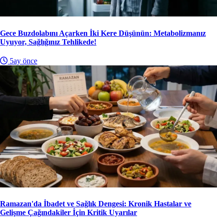
Gece Buzdolabını Açarken İki Kere Düşünün: Metabolizmanız
Uyuyor, Sağlığınız Tehlikede!
5ay önce
Ramazan'da İbadet ve Sağlık Dengesi: Kronik Hastalar ve
Gelişme Çağındakiler İçin Kritik Uyarılar