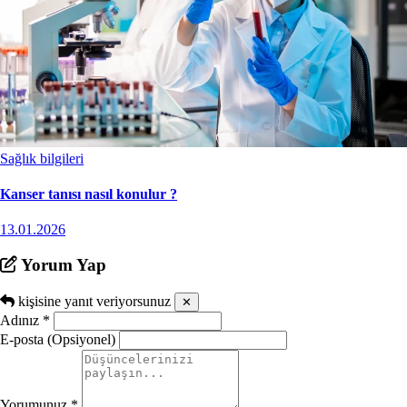
Sağlık bilgileri
Kanser tanısı nasıl konulur ?
13.01.2026
Yorum Yap
kişisine yanıt veriyorsunuz
✕
Adınız
*
E-posta (Opsiyonel)
Yorumunuz
*