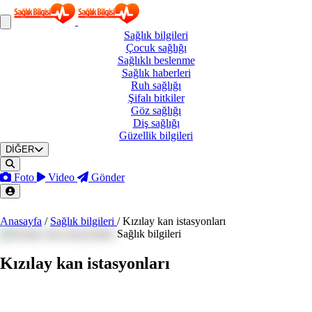
Sağlık
bilgileri
Çocuk
sağlığı
Sağlıklı
beslenme
Sağlık
haberleri
Ruh
sağlığı
Şifalı
bitkiler
Göz
sağlığı
Diş
sağlığı
Güzellik
bilgileri
DİĞER
Foto
Video
Gönder
Anasayfa
/
Sağlık bilgileri
/
Kızılay kan istasyonları
Sağlık bilgileri
Kızılay kan istasyonları