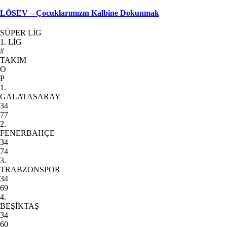
LÖSEV – Çocuklarımızın Kalbine Dokunmak
SÜPER LİG
1. LİG
#
TAKIM
O
P
1.
GALATASARAY
34
77
2.
FENERBAHÇE
34
74
3.
TRABZONSPOR
34
69
4.
BEŞİKTAŞ
34
60