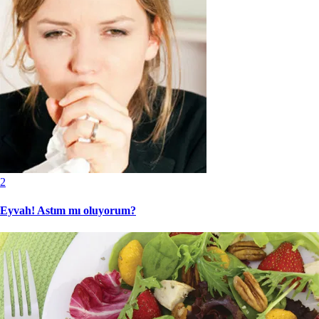
2
Eyvah! Astım mı oluyorum?