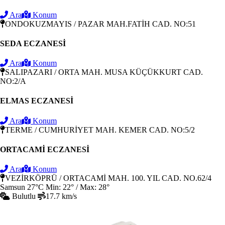
Ara
Konum
ONDOKUZMAYIS / PAZAR MAH.FATİH CAD. NO:51
SEDA ECZANESİ
Ara
Konum
SALIPAZARI / ORTA MAH. MUSA KÜÇÜKKURT CAD.
NO:2/A
ELMAS ECZANESİ
Ara
Konum
TERME / CUMHURİYET MAH. KEMER CAD. NO:5/2
ORTACAMİ ECZANESİ
Ara
Konum
VEZİRKÖPRÜ / ORTACAMİ MAH. 100. YIL CAD. NO.62/4
Samsun
27°C
Min: 22° / Max: 28°
Bulutlu
17.7 km/s