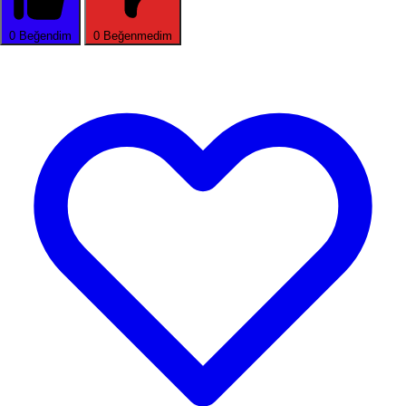
0
Beğendim
0
Beğenmedim