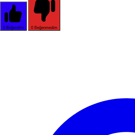
0
Beğendim
0
Beğenmedim