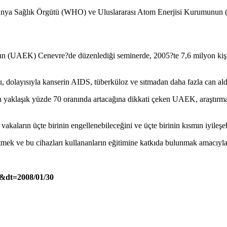
di. Dünya Sağlık Örgütü (WHO) ve Uluslararası Atom Enerjisi Kurumun
UAEK) Cenevre?de düzenlediği seminerde, 2005?te 7,6 milyon kişinin 
 dolayısıyla kanserin AIDS, tüberküloz ve sıtmadan daha fazla can ald
 yaklaşık yüzde 70 oranında artacağına dikkati çeken UAEK, araştırma v
akaların üçte birinin engellenebileceğini ve üçte birinin kısmın iyileşebi
tmek ve bu cihazları kullananların eğitimine katkıda bulunmak amacıyla
&dt=2008/01/30