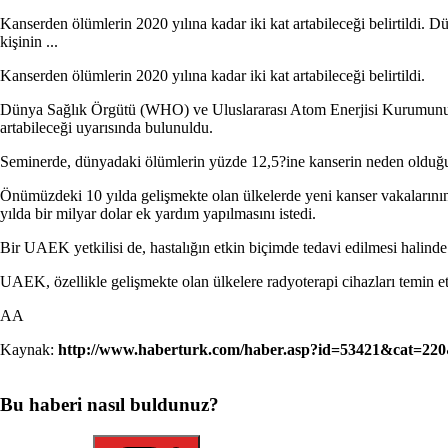
Kanserden ölümlerin 2020 yılına kadar iki kat artabileceği belirtil
kişinin ...
Kanserden ölümlerin 2020 yılına kadar iki kat artabileceği belirtildi.
Dünya Sağlık Örgütü (WHO) ve Uluslararası Atom Enerjisi Kurumunun (
artabileceği uyarısında bulunuldu.
Seminerde, dünyadaki ölümlerin yüzde 12,5?ine kanserin neden olduğu,
Önümüzdeki 10 yılda gelişmekte olan ülkelerde yeni kanser vakalarının
yılda bir milyar dolar ek yardım yapılmasını istedi.
Bir UAEK yetkilisi de, hastalığın etkin biçimde tedavi edilmesi halinde v
UAEK, özellikle gelişmekte olan ülkelere radyoterapi cihazları temin e
AA
Kaynak:
http://www.haberturk.com/haber.asp?id=53421&cat=220
Bu haberi nasıl buldunuz?