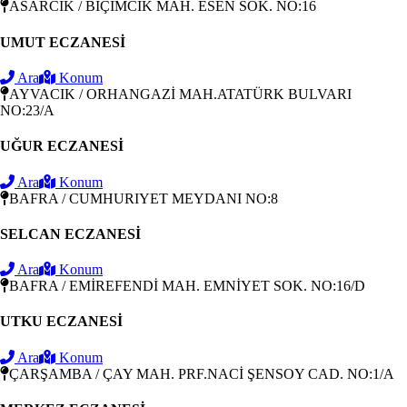
ASARCIK / BİÇİMCİK MAH. ESEN SOK. NO:16
UMUT ECZANESİ
Ara
Konum
AYVACIK / ORHANGAZİ MAH.ATATÜRK BULVARI
NO:23/A
UĞUR ECZANESİ
Ara
Konum
BAFRA / CUMHURIYET MEYDANI NO:8
SELCAN ECZANESİ
Ara
Konum
BAFRA / EMİREFENDİ MAH. EMNİYET SOK. NO:16/D
UTKU ECZANESİ
Ara
Konum
ÇARŞAMBA / ÇAY MAH. PRF.NACİ ŞENSOY CAD. NO:1/A