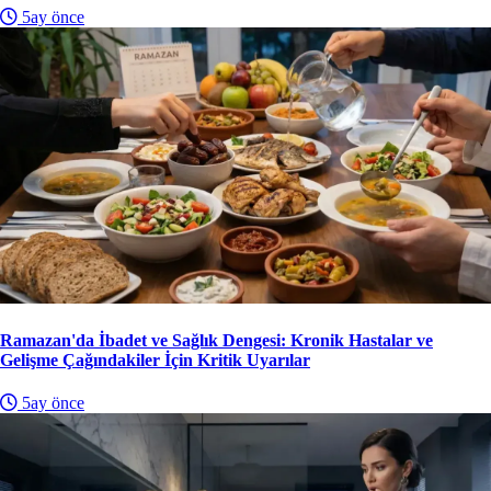
5ay önce
Ramazan'da İbadet ve Sağlık Dengesi: Kronik Hastalar ve
Gelişme Çağındakiler İçin Kritik Uyarılar
5ay önce