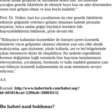
erkene almak gelişimin de durmasına neden olur. Bu dönemde
çocuğun genetik faktörlerin de etkisiyle boyu kısa ise adet döneminden
sonra hızlı gelişim olmaz ve kısa boylu kalabilir.”
Prof. Dr. Tetiker, bazı kız çocuklarının da yine genetik faktörlerin
etkisiyle göğsünde yeterince gelişim olmaması halinde piyasada
reçetesiz, bolca satılan göğüs büyütücü kremlere bile
başvurabildiklerini bildirerek, şöyle devam etti:
”Bilinçsizce kullanılan kozmetikler ile östrojen içeren kozmetik
ürünlerin vücut gelişimine olumsuz etkisinin yanı sıra ciltte alerjik
reaksiyonlar, aşırı tüylenme, yüzde kollarda, sırt ve bel bölgelerinde
çıkan istenmeyen tüyler de oluşabiliyor. Bu nedenle ergenlikteki
hormon değişimine bağlı sorunlarla bize başvuran hastalarımızın
ebeveynlerine, çocuklarını, hormonlu ve katkı maddeli gıdaların yanı
sıra bilinçsiz kozmetik kullanımından da uzak tutmalarını tavsiye
ediyoruz.’
AA
Kaynak:
http://www.haberturk.com/haber.asp?
id=60501&cat=220&dt=2008/03/11
Bu haberi nasıl buldunuz?