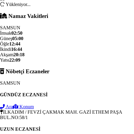
Yükleniyor...
Namaz Vakitleri
SAMSUN
İmsak
02:50
Güneş
05:00
Öğle
12:44
İkindi
16:44
Akşam
20:18
Yatsı
22:09
Nöbetçi Eczaneler
SAMSUN
GÜNDÜZ ECZANESİ
Ara
Konum
İLKADIM / FEVZİ ÇAKMAK MAH. GAZİ ETHEM PAŞA
BUL.NO:58/1
UZUN ECZANESİ