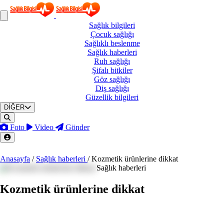
Sağlık
bilgileri
Çocuk
sağlığı
Sağlıklı
beslenme
Sağlık
haberleri
Ruh
sağlığı
Şifalı
bitkiler
Göz
sağlığı
Diş
sağlığı
Güzellik
bilgileri
DİĞER
Foto
Video
Gönder
Anasayfa
/
Sağlık haberleri
/
Kozmetik ürünlerine dikkat
Sağlık haberleri
Kozmetik ürünlerine dikkat