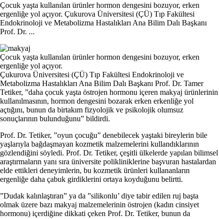
Çocuk yaşta kullanılan ürünler hormon dengesini bozuyor, erken
ergenliğe yol açıyor. Çukurova Üniversitesi (ÇÜ) Tıp Fakültesi
Endokrinoloji ve Metabolizma Hastalıkları Ana Bilim Dalı Başkanı
Prof. Dr. ...
Çocuk yaşta kullanılan ürünler hormon dengesini bozuyor, erken
ergenliğe yol açıyor.
Çukurova Üniversitesi (ÇÜ) Tıp Fakültesi Endokrinoloji ve
Metabolizma Hastalıkları Ana Bilim Dalı Başkanı Prof. Dr. Tamer
Tetiker, ”daha çocuk yaşta östrojen hormonu içeren makyaj ürünlerinin
kullanılmasının, hormon dengesini bozarak erken erkenliğe yol
açtığını, bunun da birtakım fizyolojik ve psikolojik olumsuz
sonuçlarının bulunduğunu” bildirdi.
Prof. Dr. Tetiker, ”oyun çocuğu” denebilecek yaştaki bireylerin bile
yaşlarıyla bağdaşmayan kozmetik malzemelerini kullandıklarının
gözlendiğini söyledi. Prof. Dr. Tetiker, çeşitli ülkelerde yapılan bilimsel
araştırmaların yanı sıra üniversite polikliniklerine başvuran hastalardan
elde ettikleri deneyimlerin, bu kozmetik ürünleri kullananların
ergenliğe daha çabuk girdiklerini ortaya koyduğunu belirtti.
”Dudak kalınlaştıran” ya da ”silikonlu’ diye tabir edilen ruj başta
olmak üzere bazı makyaj malzemelerinin östrojen (kadın cinsiyet
hormonu) içerdiğine dikkati çeken Prof. Dr. Tetiker, bunun da