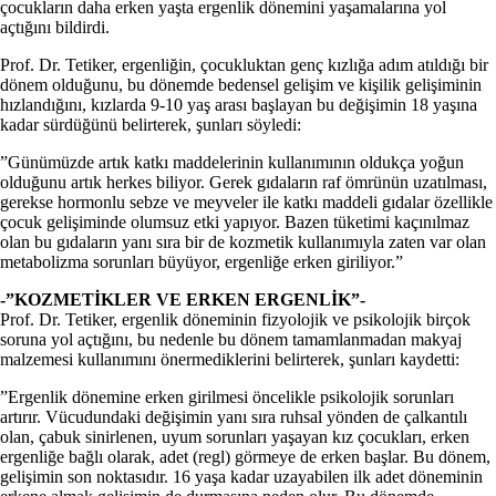
çocukların daha erken yaşta ergenlik dönemini yaşamalarına yol
açtığını bildirdi.
Prof. Dr. Tetiker, ergenliğin, çocukluktan genç kızlığa adım atıldığı bir
dönem olduğunu, bu dönemde bedensel gelişim ve kişilik gelişiminin
hızlandığını, kızlarda 9-10 yaş arası başlayan bu değişimin 18 yaşına
kadar sürdüğünü belirterek, şunları söyledi:
”Günümüzde artık katkı maddelerinin kullanımının oldukça yoğun
olduğunu artık herkes biliyor. Gerek gıdaların raf ömrünün uzatılması,
gerekse hormonlu sebze ve meyveler ile katkı maddeli gıdalar özellikle
çocuk gelişiminde olumsuz etki yapıyor. Bazen tüketimi kaçınılmaz
olan bu gıdaların yanı sıra bir de kozmetik kullanımıyla zaten var olan
metabolizma sorunları büyüyor, ergenliğe erken giriliyor.”
-”KOZMETİKLER VE ERKEN ERGENLİK”-
Prof. Dr. Tetiker, ergenlik döneminin fizyolojik ve psikolojik birçok
soruna yol açtığını, bu nedenle bu dönem tamamlanmadan makyaj
malzemesi kullanımını önermediklerini belirterek, şunları kaydetti:
”Ergenlik dönemine erken girilmesi öncelikle psikolojik sorunları
artırır. Vücudundaki değişimin yanı sıra ruhsal yönden de çalkantılı
olan, çabuk sinirlenen, uyum sorunları yaşayan kız çocukları, erken
ergenliğe bağlı olarak, adet (regl) görmeye de erken başlar. Bu dönem,
gelişimin son noktasıdır. 16 yaşa kadar uzayabilen ilk adet döneminin