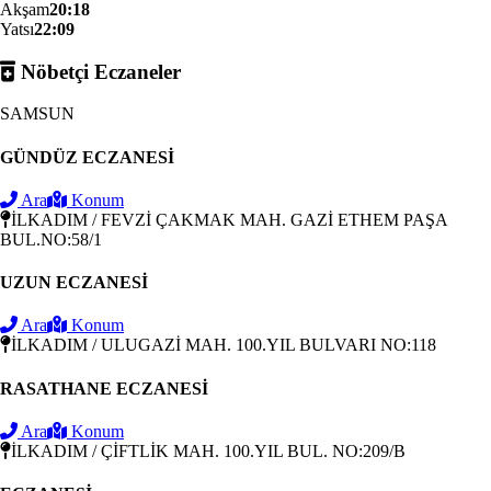
Akşam
20:18
Yatsı
22:09
Nöbetçi Eczaneler
SAMSUN
GÜNDÜZ ECZANESİ
Ara
Konum
İLKADIM / FEVZİ ÇAKMAK MAH. GAZİ ETHEM PAŞA
BUL.NO:58/1
UZUN ECZANESİ
Ara
Konum
İLKADIM / ULUGAZİ MAH. 100.YIL BULVARI NO:118
RASATHANE ECZANESİ
Ara
Konum
İLKADIM / ÇİFTLİK MAH. 100.YIL BUL. NO:209/B