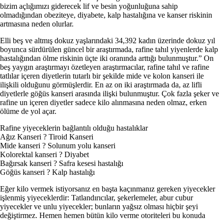
bizim açlığımızı giderecek lif ve besin yoğunluğuna sahip
olmadığından obeziteye, diyabete, kalp hastalığına ve kanser riskinin
artmasına neden olurlar.
Elli beş ve altmış dokuz yaşlarındaki 34,392 kadın üzerinde dokuz yıl
boyunca sürdürülen güncel bir araştırmada, rafine tahıl yiyenlerde kalp
hastalığından ölme riskinin üçte iki oranında arttığı bulunmuştur.” On
beş yaygın araştırmayı özet­leyen araştırmacılar, rafine tahıl ve rafine
tatlılar içeren diyet­lerin tutarlı bir şekilde mide ve kolon kanseri ile
ilişkili oldu­ğunu görmüşlerdir. En az on iki araştırmada da, az lifli
diyet­lerle göğüs kanseri arasında ilişki bulunmuştur. Çok fazla şeker ve
rafine un içeren diyetler sadece kilo alınmasına neden olmaz, erken
ölüme de yol açar.
Rafine yiyeceklerin bağlantılı olduğu hastalıklar
Ağız Kanseri ? Tiroid Kanseri
Mide kanseri ? Solunum yolu kanseri
Kolorektal kanseri ? Diyabet
Bağırsak kanseri ? Safra kesesi hastalığı
Göğüs kanseri ? Kalp hastalığı
Eğer kilo vermek istiyorsanız en başta kaçınmanız gereken yiyecekler
işlenmiş yiyeceklerdir: Tatlandırıcılar, şekerleme­ler, abur cubur
yiyecekler ve unlu yiyecekler; bunların yağsız olması hiçbir şeyi
değiştirmez. Hemen hemen bütün kilo verme otoriteleri bu konuda