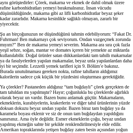
aynı görüştedirler: Çörek, makar­na ve ekmek de dahil olmak üzere
rafine karbonhidratları yemeyi bırakmalısınız. İnsan vücudu
düşünüldüğünde, makar­na gibi az lifli karbonhidratlar beyaz şeker
kadar zararlıdır. Makarna kesinlikle sağlıklı olmayan, zararlı bir
yiyecektir.
Şu an birçoğunuzun ne düşündüğünü tahmin edebiliyorum: “Fakat Dr.
Fuhrman! Ben makarnayı çok seviyorum. Ondan vazgeçmek zorunda
mıyım?” Ben de makarna yemeyi seve­rim. Makarna ara sıra çok fazla
yeşil sebze, soğan, mantar ve domates içeren bir yemekte az miktarda
kullanılabilir. Doğal ürünler satan dükkanlardaki tam tahıllı makarnalar
ya da fasul­yelerden yapılan makarnalar, beyaz unla yapılanlardan daha
iyi bir seçimdir. Lezzetli yemek tarifleri için 9. Bölüm’e bakı­nız.
Burada unutulmaması gereken nokta, rafine tahılların aldığımız
kalorilerin sadece çok küçük bir yüzdesini oluştur­ması gerektiğidir.
Ya çörekler? Pastaneden aldığınız “tam buğdaylı” çörek gerçekten de
tam tahıldan mı yapılmıştır? Hayır; çoğunlukla bu çöreklerde ağırlıklı
olarak beyaz un vardır. Bazen bunu anlamak güçtür. Makarnaların,
ekmeklerin, kurabiyelerin, krakerlerin ve diğer tahıl ürünlerinin yüzde
doksan dokuzu beyaz undan yapılır. Bazen biraz tam buğday ya da
karamela boyası eklenir ve siz de onun tam buğdaydan yapıldığını
sanır­sınız. Ama öyle değildir. Esmer ekmeklerin çoğu, beyaz undan
yapılmış ekmeğin sahte bir şekilde renklendirilmesiyle elde edilir.
Amerikan topraklarında yetişen buğday zaten besin açısından yoğun