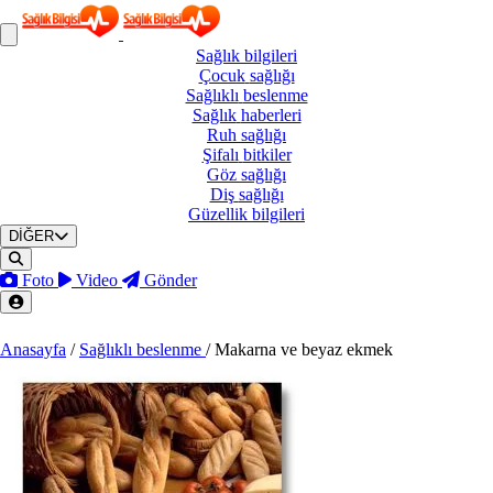
Sağlık
bilgileri
Çocuk
sağlığı
Sağlıklı
beslenme
Sağlık
haberleri
Ruh
sağlığı
Şifalı
bitkiler
Göz
sağlığı
Diş
sağlığı
Güzellik
bilgileri
DİĞER
Foto
Video
Gönder
Anasayfa
/
Sağlıklı beslenme
/
Makarna ve beyaz ekmek