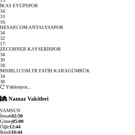
15.
İKAS EYÜPSPOR
34
33
16.
HESAP.COM ANTALYASPOR
34
32
17.
ZECORNER KAYSERİSPOR
34
30
18.
MISIRLI.COM.TR FATİH KARAGÜMRÜK
34
30
Yükleniyor...
Namaz Vakitleri
SAMSUN
İmsak
02:50
Güneş
05:00
Öğle
12:44
İkindi
16:44