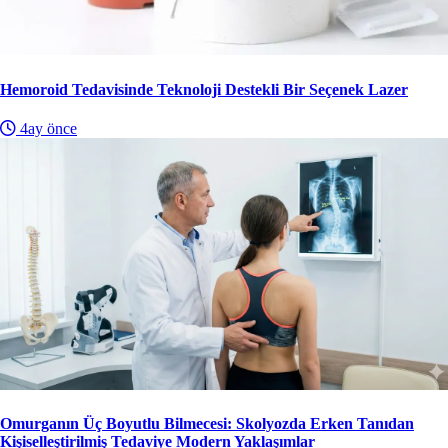
Hemoroid Tedavisinde Teknoloji Destekli Bir Seçenek Lazer
4ay önce
Omurganın Üç Boyutlu Bilmecesi: Skolyozda Erken Tanıdan
Kişiselleştirilmiş Tedaviye Modern Yaklaşımlar