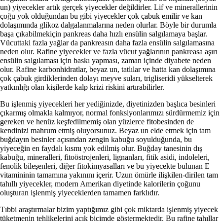
un) yiyecekler artık gerçek yiyecekler değil­dirler. Lif ve minerallerinin
çoğu yok olduğundan bu gibi yiye­cekler çok çabuk emilir ve kan
dolaşımında glikoz dalgalan­malarına neden olurlar. Böyle bir durumla
başa çıkabilmekiçin pankreas daha hızlı ensülin salgılamaya başlar.
Vücuttaki fazla yağlar da pankreasın daha fazla ensülin salgılamasına
neden olur. Rafine yiyecekler ve fazla vücut yağlarının pank­reasa aşırı
ensülin salgılaması için baskı yapması, zaman için­de diyabete neden
olur. Rafine karbonhidratlar, beyaz un, tat­lılar ve hatta kan dolaşımına
çok çabuk girdiklerinden dolayı meyve suları, trigliseridi yükselterek
yatkınlığı olan kişilerde kalp krizi riskini artırabilirler.
Bu işlenmiş yiyecekleri her yediğinizde, diyetinizden baş­lıca besinleri
çıkarmış olmakla kalmıyor, normal fonksiyon­larımızı sürdürmemiz için
gereken ve henüz keşfedilmemiş olan yüzlerce fitobesinden de
kendinizi mahrum etmiş oluyor­sunuz. Beyaz un elde etmek için tam
buğdayın besinler açısın­dan zengin kabuğu soyulduğunda, bu
yiyeceğin en faydalı kısmı yok edilmiş olur. Buğday tanesinin dış
kabuğu, mineral­leri, fitoöstrojenleri, lignanları, fitik asidi, indoleleri,
fenolik bileşenleri, diğer fitokimyasalları ve bu yiyecekte bulunan E
vitamininin tamamına yakınını içerir. Uzun ömürle ilişkilen-dirilen tam
tahıllı yiyecekler, modern Amerikan diyetinde kalorilerin çoğunu
oluşturan işlenmiş yiyeceklerden tamamen farklıdır.
Tıbbi araştırmalar bizim yaptığımız gibi çok miktarda işlenmiş yiyecek
tüketmenin tehlikelerini açık biçimde göster­mektedir. Bu rafine tahıllar