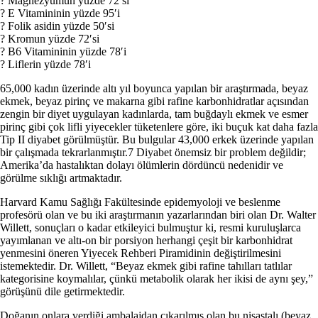
? Magnezyumun yüzde 72′si
? E Vitamininin yüzde 95′i
? Folik asidin yüzde 50′si
? Kromun yüzde 72′si
? B6 Vitamininin yüzde 78′i
? Liflerin yüzde 78′i
65,000 kadın üzerinde altı yıl boyunca yapılan bir araştır­mada, beyaz
ekmek, beyaz pirinç ve makarna gibi rafine kar­bonhidratlar açısından
zengin bir diyet uygulayan kadınlarda, tam buğdaylı ekmek ve esmer
pirinç gibi çok lifli yiyecekler tüketenlere göre, iki buçuk kat daha fazla
Tip II diyabet görül­müştür. Bu bulgular 43,000 erkek üzerinde yapılan
bir çalış­mada tekrarlanmıştır.7 Diyabet önemsiz bir problem değildir;
Amerika’da hastalıktan dolayı ölümlerin dördüncü nedenidir ve
görülme sıklığı artmaktadır.
Harvard Kamu Sağlığı Fakültesinde epidemyoloji ve bes­lenme
profesörü olan ve bu iki araştırmanın yazarlarından biri olan Dr. Walter
Willett, sonuçları o kadar etkileyici bulmuştur ki, resmi kuruluşlarca
yayımlanan ve altı-on bir porsiyon her­hangi çeşit bir karbonhidrat
yenmesini öneren Yiyecek Reh­beri Piramidinin değiştirilmesini
istemektedir. Dr. Willett, “Beyaz ekmek gibi rafine tahılları tatlılar
kategorisine koyma­lılar, çünkü metabolik olarak her ikisi de aynı şey,”
görüşünü dile getirmektedir.
Doğanın onlara verdiği ambalajdan çıkarılmış olan bu nişastalı (beyaz