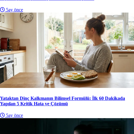
5ay önce
Yataktan Dinç Kalkmanın Bilimsel Formülü: İlk 60 Dakikada
Yapılan 5 Kritik Hata ve Çözümü
5ay önce