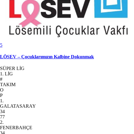
5
LÖSEV – Çocuklarımızın Kalbine Dokunmak
SÜPER LİG
1. LİG
#
TAKIM
O
P
1.
GALATASARAY
34
77
2.
FENERBAHÇE
34