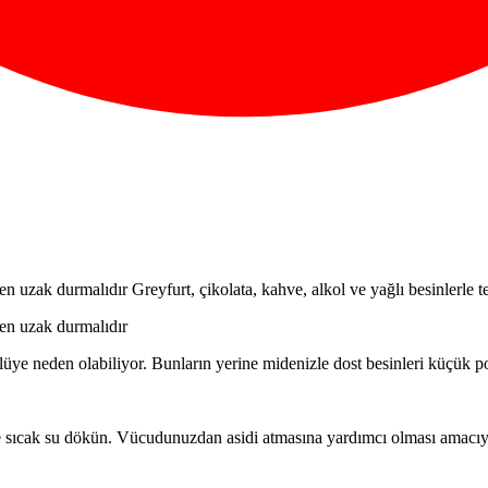
n uzak durmalıdır Greyfurt, çikolata, kahve, alkol ve yağlı besinlerle te
den uzak durmalıdır
reflüye neden olabiliyor. Bunların yerine midenizle dost besinleri küçük p
e sıcak su dökün. Vücudunuzdan asidi atmasına yardımcı olması amacıyla