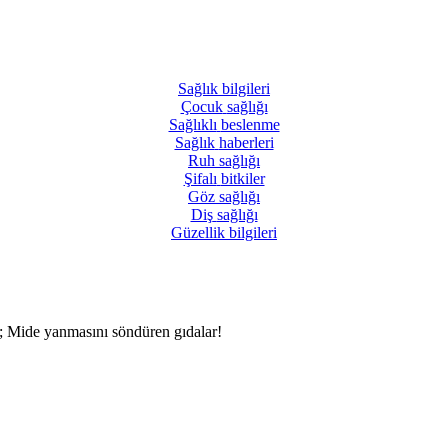
Sağlık
bilgileri
Çocuk
sağlığı
Sağlıklı
beslenme
Sağlık
haberleri
Ruh
sağlığı
Şifalı
bitkiler
Göz
sağlığı
Diş
sağlığı
Güzellik
bilgileri
; Mide yanmasını söndüren gıdalar!