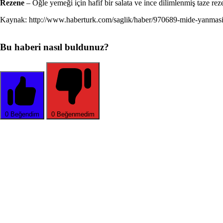
Rezene
– Öğle yemeği için hafif bir salata ve ince dilimlenmiş taze rez
Kaynak: http://www.haberturk.com/saglik/haber/970689-mide-yanmasi
Bu haberi nasıl buldunuz?
0
Beğendim
0
Beğenmedim