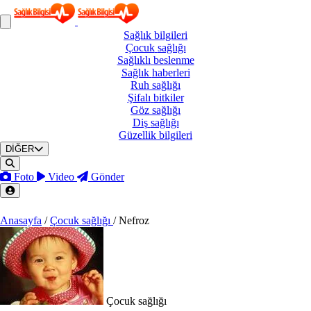
Sağlık
bilgileri
Çocuk
sağlığı
Sağlıklı
beslenme
Sağlık
haberleri
Ruh
sağlığı
Şifalı
bitkiler
Göz
sağlığı
Diş
sağlığı
Güzellik
bilgileri
DİĞER
Foto
Video
Gönder
Anasayfa
/
Çocuk sağlığı
/
Nefroz
Çocuk sağlığı