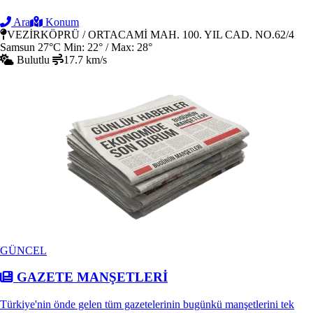
Ara
Konum
VEZİRKÖPRÜ / ORTACAMİ MAH. 100. YIL CAD. NO.62/4
Samsun
27°C
Min: 22° / Max: 28°
Bulutlu
17.7 km/s
GÜNCEL
GAZETE MANŞETLERİ
Türkiye'nin önde gelen tüm gazetelerinin bugünkü manşetlerini tek