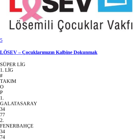
5
LÖSEV – Çocuklarımızın Kalbine Dokunmak
SÜPER LİG
1. LİG
#
TAKIM
O
P
1.
GALATASARAY
34
77
2.
FENERBAHÇE
34
74