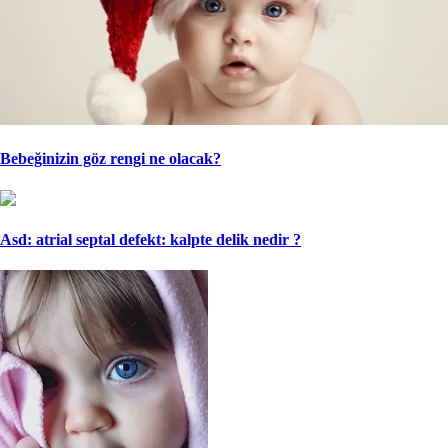
Bebeğinizin göz rengi ne olacak?
Asd: atrial septal defekt: kalpte delik nedir ?