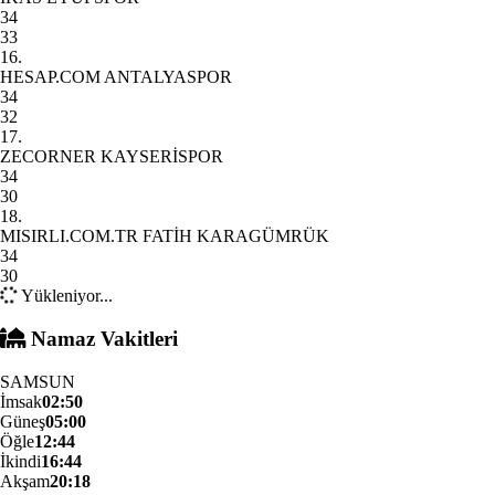
34
33
16.
HESAP.COM ANTALYASPOR
34
32
17.
ZECORNER KAYSERİSPOR
34
30
18.
MISIRLI.COM.TR FATİH KARAGÜMRÜK
34
30
Yükleniyor...
Namaz Vakitleri
SAMSUN
İmsak
02:50
Güneş
05:00
Öğle
12:44
İkindi
16:44
Akşam
20:18