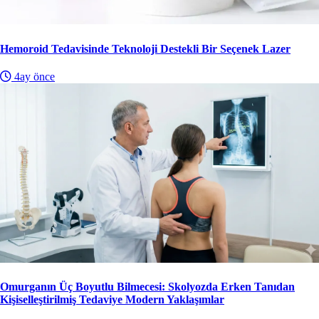
Hemoroid Tedavisinde Teknoloji Destekli Bir Seçenek Lazer
4ay önce
Omurganın Üç Boyutlu Bilmecesi: Skolyozda Erken Tanıdan
Kişiselleştirilmiş Tedaviye Modern Yaklaşımlar