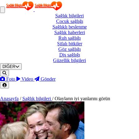
Sağlık
bilgileri
Çocuk
sağlığı
Sağlıklı
beslenme
Sağlık
haberleri
Ruh
sağlığı
Şifalı
bitkiler
Göz
sağlığı
Diş
sağlığı
Güzellik
bilgileri
DİĞER
Foto
Video
Gönder
Anasayfa
/
Sağlık bilgileri
/
Olayların iyi yanlarını görün