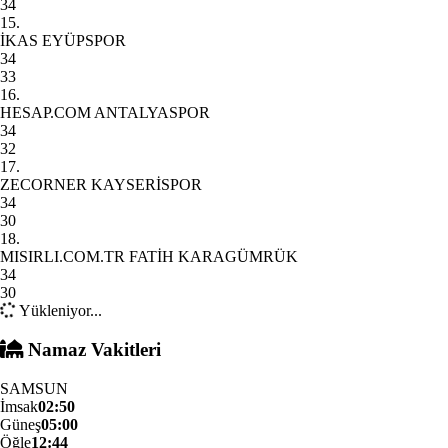
34
15.
İKAS EYÜPSPOR
34
33
16.
HESAP.COM ANTALYASPOR
34
32
17.
ZECORNER KAYSERİSPOR
34
30
18.
MISIRLI.COM.TR FATİH KARAGÜMRÜK
34
30
Yükleniyor...
Namaz Vakitleri
SAMSUN
İmsak
02:50
Güneş
05:00
Öğle
12:44