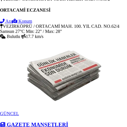
ORTACAMİ ECZANESİ
Ara
Konum
VEZİRKÖPRÜ / ORTACAMİ MAH. 100. YIL CAD. NO.62/4
Samsun
27°C
Min: 22° / Max: 28°
Bulutlu
17.7 km/s
GÜNCEL
GAZETE MANŞETLERİ