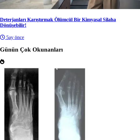
Deterjanları Karıştırmak Ölümcül Bir Kimyasal Silaha
Dönüşebilir!
5ay önce
Günün Çok Okunanları