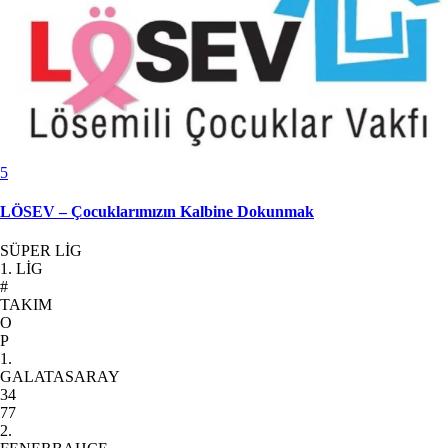
5
LÖSEV – Çocuklarımızın Kalbine Dokunmak
SÜPER LİG
1. LİG
#
TAKIM
O
P
1.
GALATASARAY
34
77
2.