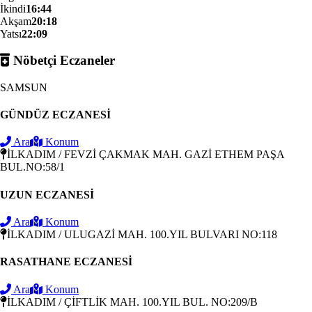
İkindi
16:44
Akşam
20:18
Yatsı
22:09
Nöbetçi Eczaneler
SAMSUN
GÜNDÜZ ECZANESİ
Ara
Konum
İLKADIM / FEVZİ ÇAKMAK MAH. GAZİ ETHEM PAŞA
BUL.NO:58/1
UZUN ECZANESİ
Ara
Konum
İLKADIM / ULUGAZİ MAH. 100.YIL BULVARI NO:118
RASATHANE ECZANESİ
Ara
Konum
İLKADIM / ÇİFTLİK MAH. 100.YIL BUL. NO:209/B