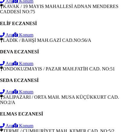
Ara
Konum
KAVAK / 19 MAYIS MAHALLESİ ADNAN MENDERES
CADDESİ NO:75
ELİF ECZANESİ
Ara
Konum
LADİK / BAHŞİ MAH.GAZİ CAD.NO:56/A
DEVA ECZANESİ
Ara
Konum
ONDOKUZMAYIS / PAZAR MAH.FATİH CAD. NO:51
SEDA ECZANESİ
Ara
Konum
SALIPAZARI / ORTA MAH. MUSA KÜÇÜKKURT CAD.
NO:2/A
ELMAS ECZANESİ
Ara
Konum
TERME / CUMHURİYET MAH. KEMER CAD. NO:5/2