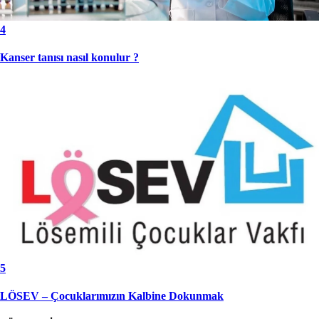
4
Kanser tanısı nasıl konulur ?
5
LÖSEV – Çocuklarımızın Kalbine Dokunmak