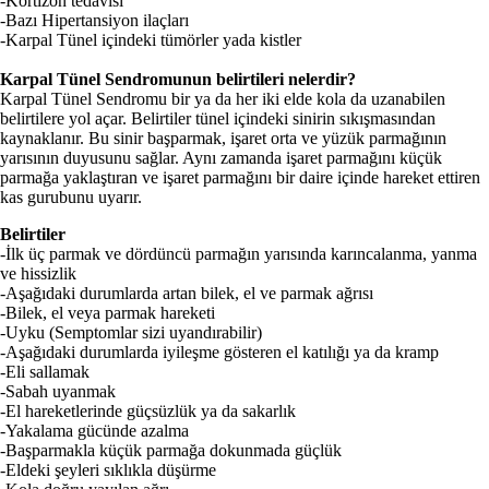
-Kortizon tedavisi
-Bazı Hipertansiyon ilaçları
-Karpal Tünel içindeki tümörler yada kistler
Karpal Tünel Sendromunun belirtileri nelerdir?
Karpal Tünel Sendromu bir ya da her iki elde kola da uzanabilen
belirtilere yol açar. Belirtiler tünel içindeki sinirin sıkışmasından
kaynaklanır. Bu sinir başparmak, işaret orta ve yüzük parmağının
yarısının duyusunu sağlar. Aynı zamanda işaret parmağını küçük
parmağa yaklaştıran ve işaret parmağını bir daire içinde hareket ettiren
kas gurubunu uyarır.
Belirtiler
-İlk üç parmak ve dördüncü parmağın yarısında karıncalanma, yanma
ve hissizlik
-Aşağıdaki durumlarda artan bilek, el ve parmak ağrısı
-Bilek, el veya parmak hareketi
-Uyku (Semptomlar sizi uyandırabilir)
-Aşağıdaki durumlarda iyileşme gösteren el katılığı ya da kramp
-Eli sallamak
-Sabah uyanmak
-El hareketlerinde güçsüzlük ya da sakarlık
-Yakalama gücünde azalma
-Başparmakla küçük parmağa dokunmada güçlük
-Eldeki şeyleri sıklıkla düşürme