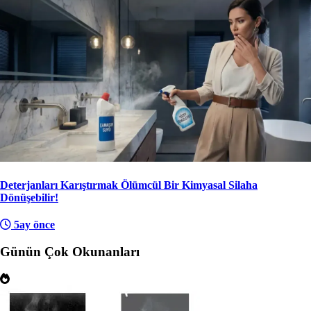
Deterjanları Karıştırmak Ölümcül Bir Kimyasal Silaha
Dönüşebilir!
5ay önce
Günün Çok Okunanları