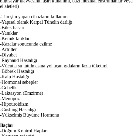
bilgisayar klavyesinin aşırı kullanımı, bazı müzikal enstrümanlar veya
el aletleri)
-Titreşim yapan cihazların kullanımı
-Yapısal olarak Karpal Tünelin darlığı
-Bilek hasarı
-Yanıklar
-Kemik kırıkları
-Kazalar sonucunda ezilme
-Artritler
-Diyabet
-Raynaud Hastalığı
-Vücutta su tutulmasına yol açan gıdaların fazla tüketimi
-Böbrek Hastalığı
-Kalp Hastalığı
-Hormonal sebepler
-Gebelik
-Laktasyon (Emzirme)
-Menopoz
-Hipotiroidizm
-Cushing Hastalığı
-Yükselmiş Büyüme Hormonu
İlaçlar
-Doğum Kontrol Hapları