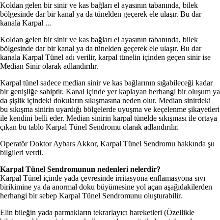
Koldan gelen bir sinir ve kas bağları el ayasının tabanında, bilek
bölgesinde dar bir kanal ya da tünelden geçerek ele ulaşır. Bu dar
kanala Karpal ...
Koldan gelen bir sinir ve kas bağları el ayasının tabanında, bilek
bölgesinde dar bir kanal ya da tünelden geçerek ele ulaşır. Bu dar
kanala Karpal Tünel adı verilir, karpal tünelin içinden geçen sinir ise
Median Sinir olarak adlandırılır.
Karpal tünel sadece median sinir ve kas bağlarının sığabileceği kadar
bir genişliğe sahiptir. Kanal içinde yer kaplayan herhangi bir oluşum ya
da şişlik içindeki dokuların sıkışmasına neden olur. Median sinirdeki
bu sıkışma sinirin uyardığı bölgelerde uyuşma ve keçelenme şikayetleri
ile kendini belli eder. Median sinirin karpal tünelde sıkışması ile ortaya
çıkan bu tablo Karpal Tünel Sendromu olarak adlandırılır.
Operatör Doktor Aybars Akkor, Karpal Tünel Sendromu hakkında şu
bilgileri verdi.
Karpal Tünel Sendromunun nedenleri nelerdir?
Karpal Tünel içinde yada çevresinde irritasyona enflamasyona sıvı
birikimine ya da anormal doku büyümesine yol açan aşağıdakilerden
herhangi bir sebep Karpal Tünel Sendromunu oluşturabilir.
Elin bileğin yada parmakların tekrarlayıcı hareketleri (Özellikle