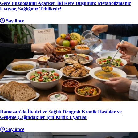
Gece Buzdolabını Açarken İki Kere Düşünün: Metabolizmanız
Uyuyor, Sağlığınız Tehlikede!
5ay önce
Ramazan'da İbadet ve Sağlık Dengesi: Kronik Hastalar ve
Gelişme Çağındakiler İçin Kritik Uyarılar
5ay önce