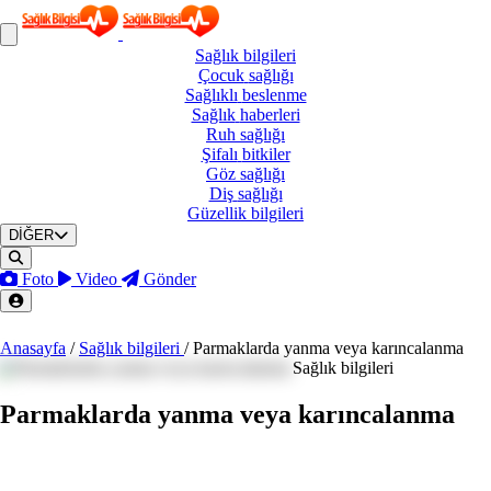
Sağlık
bilgileri
Çocuk
sağlığı
Sağlıklı
beslenme
Sağlık
haberleri
Ruh
sağlığı
Şifalı
bitkiler
Göz
sağlığı
Diş
sağlığı
Güzellik
bilgileri
DİĞER
Foto
Video
Gönder
Anasayfa
/
Sağlık bilgileri
/
Parmaklarda yanma veya karıncalanma
Sağlık bilgileri
Parmaklarda yanma veya karıncalanma