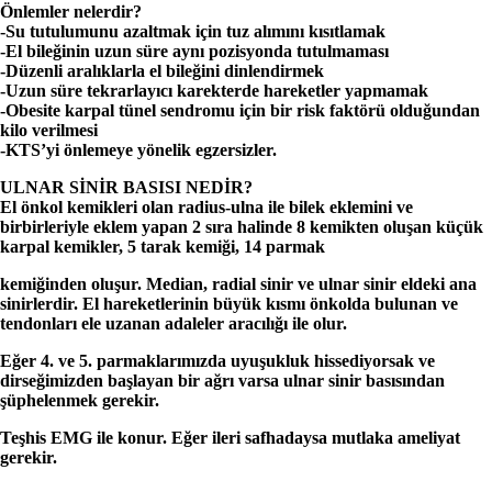
Önlemler nelerdir?
-Su tutulumunu azaltmak için tuz alımını kısıtlamak
-El bileğinin uzun süre aynı pozisyonda tutulmaması
-Düzenli aralıklarla el bileğini dinlendirmek
-Uzun süre tekrarlayıcı karekterde hareketler yapmamak
-Obesite karpal tünel sendromu için bir risk faktörü olduğundan
kilo verilmesi
-KTS’yi önlemeye yönelik egzersizler.
ULNAR SİNİR BASISI NEDİR?
El önkol kemikleri olan radius-ulna ile bilek eklemini ve
birbirleriyle eklem yapan 2 sıra halinde 8 kemikten oluşan küçük
karpal kemikler, 5 tarak kemiği, 14 parmak
kemiğinden oluşur. Median, radial sinir ve ulnar sinir eldeki ana
sinirlerdir. El hareketlerinin büyük kısmı önkolda bulunan ve
tendonları ele uzanan adaleler aracılığı ile olur.
Eğer 4. ve 5. parmaklarımızda uyuşukluk hissediyorsak ve
dirseğimizden başlayan bir ağrı varsa ulnar sinir basısından
şüphelenmek gerekir.
Teşhis EMG ile konur. Eğer ileri safhadaysa mutlaka ameliyat
gerekir.