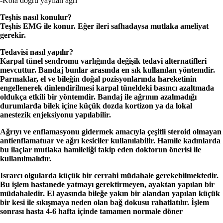
-Kola doğru yayılan ağrı
Teşhis nasıl konulur?
Teşhis EMG ile konur. Eğer ileri safhadaysa mutlaka ameliyat
gerekir.
Tedavisi nasıl yapılır?
Karpal tünel sendromu varlığında değişik tedavi alternatifleri
mevcuttur. Bandaj bunlar arasında en sık kullanılan yöntemdir.
Parmaklar, el ve bileğin doğal pozisyonlarında hareketinin
engellenerek dinlendirilmesi karpal tüneldeki basıncı azaltmada
oldukça etkili bir yöntemdir. Bandaj ile ağrının azalmadığı
durumlarda bilek içine küçük dozda kortizon ya da lokal
anestezik enjeksiyonu yapılabilir.
Ağrıyı ve enflamasyonu gidermek amacıyla çeşitli steroid olmayan
antienflamatuar ve ağrı kesiciler kullanılabilir. Hamile kadınlarda
bu ilaçlar mutlaka hamileliği takip eden doktorun önerisi ile
kullanılmalıdır.
Israrcı olgularda küçük bir cerrahi müdahale gerekebilmektedir.
Bu işlem hastanede yatmayı gerektirmeyen, ayaktan yapılan bir
müdahaledir. El ayasında bileğe yakın bir alandan yapılan küçük
bir kesi ile sıkışmaya neden olan bağ dokusu rahatlatılır. İşlem
sonrası hasta 4-6 hafta içinde tamamen normale döner