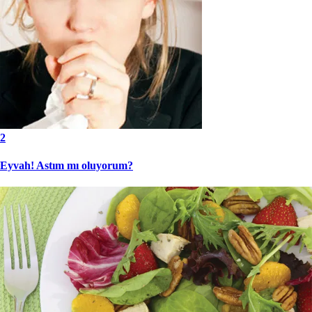
2
Eyvah! Astım mı oluyorum?