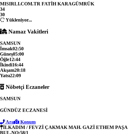
MISIRLI.COM.TR FATİH KARAGÜMRÜK
34
30
Yükleniyor...
Namaz Vakitleri
SAMSUN
İmsak
02:50
Güneş
05:00
Öğle
12:44
İkindi
16:44
Akşam
20:18
Yatsı
22:09
Nöbetçi Eczaneler
SAMSUN
GÜNDÜZ ECZANESİ
Ara
Konum
İLKADIM / FEVZİ ÇAKMAK MAH. GAZİ ETHEM PAŞA
BUL.NO:58/1