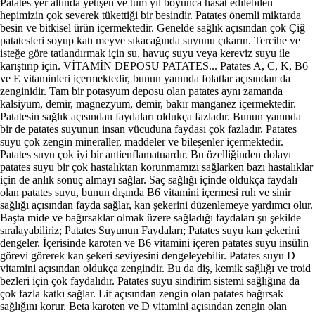
Patates yer altında yetişen ve tüm yıl boyunca hasat edilebilen
hepimizin çok severek tükettiği bir besindir. Patates önemli miktarda
besin ve bitkisel ürün içermektedir. Genelde sağlık açısından çok Çiğ
patatesleri soyup katı meyve sıkacağında suyunu çıkarın. Tercihe ve
isteğe göre tatlandırmak için su, havuç suyu veya kereviz suyu ile
karıştırıp için. VİTAMİN DEPOSU PATATES... Patates A, C, K, B6
ve E vitaminleri içermektedir, bunun yanında folatlar açısından da
zenginidir. Tam bir potasyum deposu olan patates aynı zamanda
kalsiyum, demir, magnezyum, demir, bakır manganez içermektedir.
Patatesin sağlık açısından faydaları oldukça fazladır. Bunun yanında
bir de patates suyunun insan vücuduna faydası çok fazladır. Patates
suyu çok zengin mineraller, maddeler ve bileşenler içermektedir.
Patates suyu çok iyi bir antienflamatuardır. Bu özelliğinden dolayı
patates suyu bir çok hastalıktan korunmamızı sağlarken bazı hastalıklar
için de anlık sonuç almayı sağlar. Saç sağlığı içinde oldukça faydalı
olan patates suyu, bunun dışında B6 vitamini içermesi ruh ve sinir
sağlığı açısından fayda sağlar, kan şekerini düzenlemeye yardımcı olur.
Başta mide ve bağırsaklar olmak üzere sağladığı faydaları şu şekilde
sıralayabiliriz; Patates Suyunun Faydaları; Patates suyu kan şekerini
dengeler. İçerisinde karoten ve B6 vitamini içeren patates suyu insülin
görevi görerek kan şekeri seviyesini dengeleyebilir. Patates suyu D
vitamini açısından oldukça zengindir. Bu da diş, kemik sağlığı ve troid
bezleri için çok faydalıdır. Patates suyu sindirim sistemi sağlığına da
çok fazla katkı sağlar. Lif açısından zengin olan patates bağırsak
sağlığını korur. Beta karoten ve D vitamini açısından zengin olan