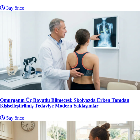
3ay önce
Omurganın Üç Boyutlu Bilmecesi: Skolyozda Erken Tanıdan
Kişiselleştirilmiş Tedaviye Modern Yaklaşımlar
5ay önce