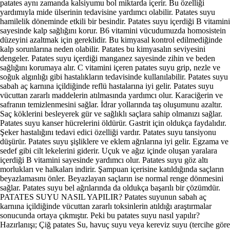
patates aynı zamanda kalsiyumu bol miktarda içerir. Bu özelliği
yardımıyla mide ülserinin tedavisine yardımcı olabilir. Patates suyu
hamilelik döneminde etkili bir besindir. Patates suyu içerdiği B vitamini
sayesinde kalp sağlığını korur. B6 vitamini vücudumuzda homosistein
düzeyini azaltmak için gereklidir. Bu kimyasal kontrol edilmediğinde
kalp sorunlarına neden olabilir. Patates bu kimyasalın seviyesini
dengeler. Patates suyu içerdiği manganez sayesinde zihin ve beden
sağlığını korumaya alır. C vitamini içeren patates suyu grip, nezle ve
soğuk algınlığı gibi hastalıkların tedavisinde kullanılabilir. Patates suyu
sabah aç karnına içildiğinde reflü hastalarına iyi gelir. Patates suyu
vücuttan zararlı maddelerin atılmasında yardımcı olur. Karaciğerin ve
safranın temizlenmesini sağlar. İdrar yollarında taş oluşumunu azaltır.
Saç köklerini besleyerek gür ve sağlıklı saçlara sahip olmanızı sağlar.
Patates suyu kanser hücrelerini öldürür. Gastrit için oldukça faydalıdır.
Şeker hastalığını tedavi edici özelliği vardır. Patates suyu tansiyonu
düşürür. Patates suyu şişliklere ve eklem ağrılarına iyi gelir. Egzama ve
sedef gibi cilt lekelerini giderir. Uçuk ve ağız içinde oluşan yaralara
içerdiği B vitamini sayesinde yardımcı olur. Patates suyu göz altı
morlukları ve halkaları indirir. Şampuan içerisine katıldığında saçların
beyazlamasını önler. Beyazlayan saçların ise normal renge dönmesini
sağlar. Patates suyu bel ağrılarında da oldukça başarılı bir çözümdür.
PATATES SUYU NASIL YAPILIR? Patates suyunun sabah aç
karnına içildiğinde vücuttan zararlı toksinlerin atıldığı araştırmalar
sonucunda ortaya çıkmıştır. Peki bu patates suyu nasıl yapılır?
Hazırlanışı; Çiğ patates Su, havuç suyu veya kereviz suyu (tercihe göre