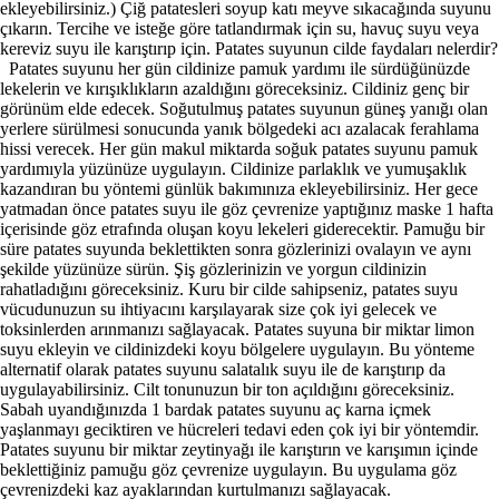
ekleyebilirsiniz.) Çiğ patatesleri soyup katı meyve sıkacağında suyunu
çıkarın. Tercihe ve isteğe göre tatlandırmak için su, havuç suyu veya
kereviz suyu ile karıştırıp için. Patates suyunun cilde faydaları nelerdir?
Patates suyunu her gün cildinize pamuk yardımı ile sürdüğünüzde
lekelerin ve kırışıklıkların azaldığını göreceksiniz. Cildiniz genç bir
görünüm elde edecek. Soğutulmuş patates suyunun güneş yanığı olan
yerlere sürülmesi sonucunda yanık bölgedeki acı azalacak ferahlama
hissi verecek. Her gün makul miktarda soğuk patates suyunu pamuk
yardımıyla yüzünüze uygulayın. Cildinize parlaklık ve yumuşaklık
kazandıran bu yöntemi günlük bakımınıza ekleyebilirsiniz. Her gece
yatmadan önce patates suyu ile göz çevrenize yaptığınız maske 1 hafta
içerisinde göz etrafında oluşan koyu lekeleri giderecektir. Pamuğu bir
süre patates suyunda beklettikten sonra gözlerinizi ovalayın ve aynı
şekilde yüzünüze sürün. Şiş gözlerinizin ve yorgun cildinizin
rahatladığını göreceksiniz. Kuru bir cilde sahipseniz, patates suyu
vücudunuzun su ihtiyacını karşılayarak size çok iyi gelecek ve
toksinlerden arınmanızı sağlayacak. Patates suyuna bir miktar limon
suyu ekleyin ve cildinizdeki koyu bölgelere uygulayın. Bu yönteme
alternatif olarak patates suyunu salatalık suyu ile de karıştırıp da
uygulayabilirsiniz. Cilt tonunuzun bir ton açıldığını göreceksiniz.
Sabah uyandığınızda 1 bardak patates suyunu aç karna içmek
yaşlanmayı geciktiren ve hücreleri tedavi eden çok iyi bir yöntemdir.
Patates suyunu bir miktar zeytinyağı ile karıştırın ve karışımın içinde
beklettiğiniz pamuğu göz çevrenize uygulayın. Bu uygulama göz
çevrenizdeki kaz ayaklarından kurtulmanızı sağlayacak.