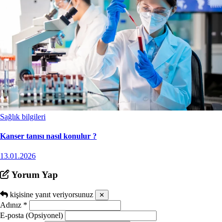
Sağlık bilgileri
Kanser tanısı nasıl konulur ?
13.01.2026
Yorum Yap
kişisine yanıt veriyorsunuz
✕
Adınız
*
E-posta (Opsiyonel)