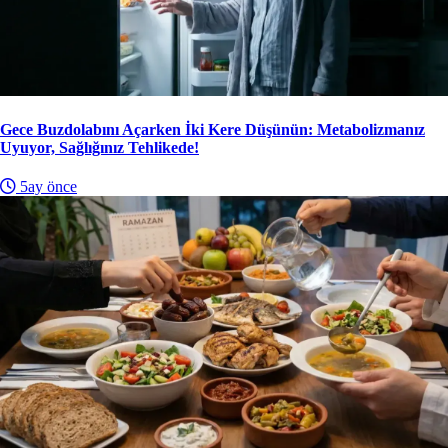
Gece Buzdolabını Açarken İki Kere Düşünün: Metabolizmanız
Uyuyor, Sağlığınız Tehlikede!
5ay önce