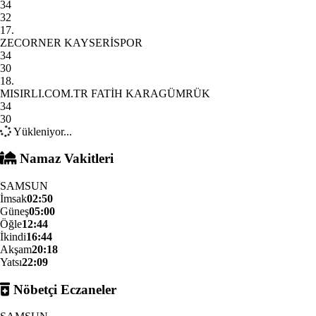
34
32
17.
ZECORNER KAYSERİSPOR
34
30
18.
MISIRLI.COM.TR FATİH KARAGÜMRÜK
34
30
Yükleniyor...
Namaz Vakitleri
SAMSUN
İmsak
02:50
Güneş
05:00
Öğle
12:44
İkindi
16:44
Akşam
20:18
Yatsı
22:09
Nöbetçi Eczaneler