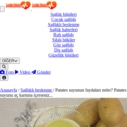
Sağlık
bilgileri
Çocuk
sağlığı
Sağlıklı
beslenme
Sağlık
haberleri
Ruh
sağlığı
Şifalı
bitkiler
Göz
sağlığı
Diş
sağlığı
Güzellik
bilgileri
DİĞER
Foto
Video
Gönder
Anasayfa
/
Sağlıklı beslenme
/
Patates suyunun faydaları neler? Patates
suyunu aç karnına içerseniz...