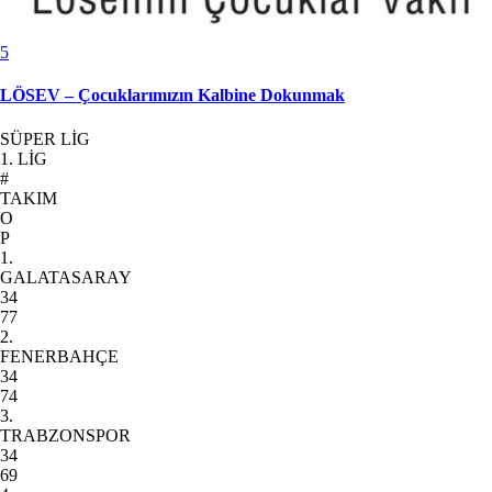
5
LÖSEV – Çocuklarımızın Kalbine Dokunmak
SÜPER LİG
1. LİG
#
TAKIM
O
P
1.
GALATASARAY
34
77
2.
FENERBAHÇE
34
74
3.
TRABZONSPOR
34
69