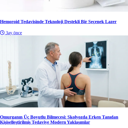
Hemoroid Tedavisinde Teknoloji Destekli Bir Seçenek Lazer
3ay önce
Omurganın Üç Boyutlu Bilmecesi: Skolyozda Erken Tanıdan
Kişiselleştirilmiş Tedaviye Modern Yaklaşımlar