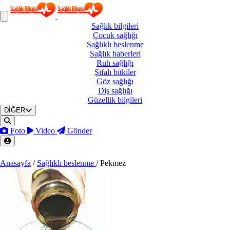
Sağlık
bilgileri
Çocuk
sağlığı
Sağlıklı
beslenme
Sağlık
haberleri
Ruh
sağlığı
Şifalı
bitkiler
Göz
sağlığı
Diş
sağlığı
Güzellik
bilgileri
DİĞER
Foto
Video
Gönder
Anasayfa
/
Sağlıklı beslenme
/
Pekmez