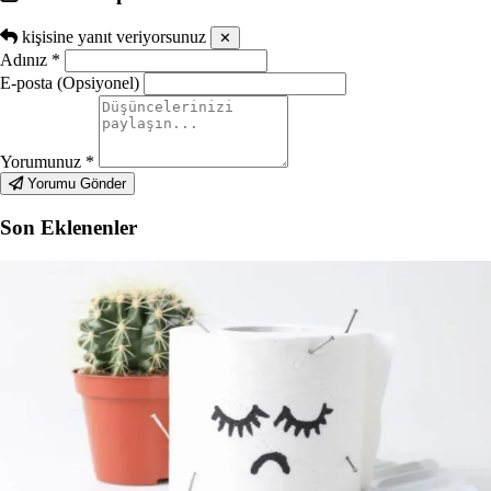
kişisine yanıt veriyorsunuz
✕
Adınız
*
E-posta (Opsiyonel)
Yorumunuz
*
Yorumu Gönder
Son Eklenenler