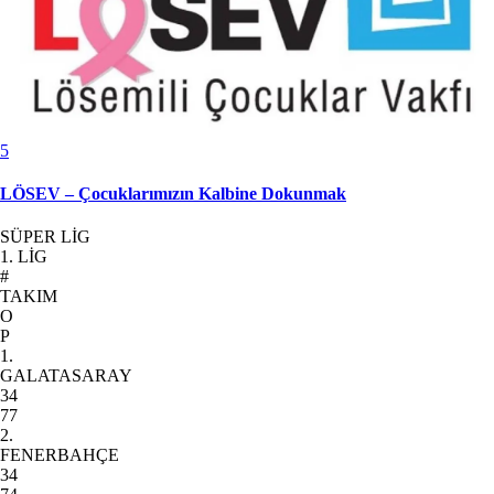
5
LÖSEV – Çocuklarımızın Kalbine Dokunmak
SÜPER LİG
1. LİG
#
TAKIM
O
P
1.
GALATASARAY
34
77
2.
FENERBAHÇE
34