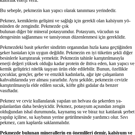
kalorilik enerji verir.
Bu sebeple, pekmezin kan yapıcı olarak tanınması yerindedir.
Pekmez, kemiklerin gelişimi ve sağlığı için gerekli olan kalsiyum yö­
nünden de zengindir. Pekmezde çok
bulunan diğer bir mineral potasyum­dur. Potasyum, vücudun su
dengesi­nin sağlanması ve tansiyonun düzen­lenmesi için gereklidir.
Pekmezdeki basit şekerler sindirim organından hızla kana geçtiğinden
şe­ker hastaları için uygun değildir. Pek­mezin en iyi tüketim şekli diğer
besin­lerle karıştırarak yemektir. Pekmezin tahinle karıştırılmasıyla
enerji değeri yüksek olduğu kadar protein de ihtiva eden, kan yapıcı ve
kemik geliştirici ni­telik taşıyan ürün elde edilebilir. Bu­nun, özellikle
çocuklar, gençler, gebe ve emzikli kadınlarla, ağır işte çalışanların
kahvaltılarında yer alması yararlıdır. Aynı şekilde, pekmezin cevizle
karıştırılmasıyla elde edilen sucuk, köfte gibi gı­dalar da benzer
vasıftadır.
Pekmez ve ceviz kullanılarak yapılan un helvası da şekerden ya­
pılanlardan daha besleyicidir. Pek­mez, potasyum açısından zengin
olduğundan ishal durumunda, kaynamış su ve biraz tuz katılarak şerbet
yapılıp içilirse, su kaybının yerine getirilmesinde yardımcı olur. Sıvı
pekmez, cam kaplarda saklan­malıdır.
Pekmezde bulunan minerallerin en önemlileri demir, kalsiyum ve