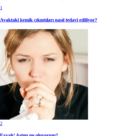
1
Ayaktaki kemik çıkıntıları nasıl tedavi ediliyor?
2
Eyvah! Astım mı oluyorum?