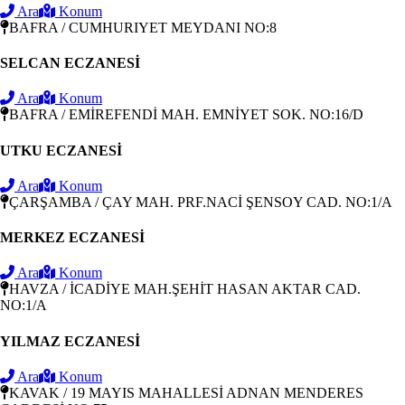
Ara
Konum
BAFRA / CUMHURIYET MEYDANI NO:8
SELCAN ECZANESİ
Ara
Konum
BAFRA / EMİREFENDİ MAH. EMNİYET SOK. NO:16/D
UTKU ECZANESİ
Ara
Konum
ÇARŞAMBA / ÇAY MAH. PRF.NACİ ŞENSOY CAD. NO:1/A
MERKEZ ECZANESİ
Ara
Konum
HAVZA / İCADİYE MAH.ŞEHİT HASAN AKTAR CAD.
NO:1/A
YILMAZ ECZANESİ
Ara
Konum
KAVAK / 19 MAYIS MAHALLESİ ADNAN MENDERES