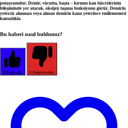
potasyumdur. De­mir, vücutta, başta – kırmızı kan hücrelerinin
bileşiminde yer atarak, oksijen taşıma fonksiyonu görür. De­mirin
yetersiz alınması veya alınan demirin kana yeterince emîlememesî
kansız­lıkla
Bu haberi nasıl buldunuz?
0
Beğendim
0
Beğenmedim