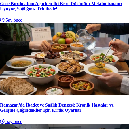
Gece Buzdolabını Açarken İki Kere Düşünün: Metabolizmanız
Uyuyor, Sağlığınız Tehlikede!
5ay önce
Ramazan'da İbadet ve Sağlık Dengesi: Kronik Hastalar ve
Gelişme Çağındakiler İçin Kritik Uyarılar
5ay önce