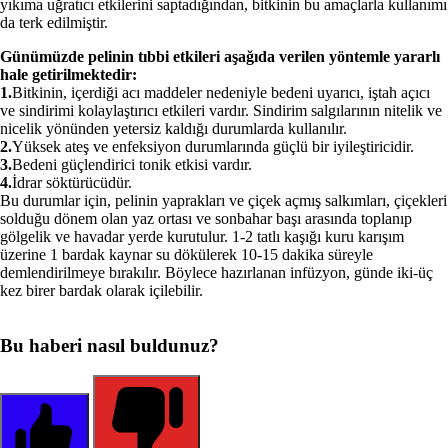
yıkıma uğratıcı etkilerini saptadığından, bitkinin bu amaçlarla kullanımı
da terk edilmiştir.
Günümüzde pelinin tıbbi etkileri aşağıda verilen yöntemle yararlı
hale getirilmektedir:
1.
Bitkinin, içerdiği acı maddeler nedeniyle bedeni uyarıcı, iştah açıcı
ve sindirimi kolaylaştırıcı etkileri vardır. Sindirim salgılarının nitelik ve
nicelik yönünden yetersiz kaldığı durumlarda kullanılır.
2.
Yüksek ateş ve enfeksiyon durumlarında güçlü bir iyileştiricidir.
3.
Bedeni güçlendirici tonik etkisi vardır.
4.
İdrar söktürücüdür.
Bu durumlar için, pelinin yaprakları ve çiçek açmış salkımları, çiçekleri
solduğu dönem olan yaz ortası ve sonbahar başı arasında toplanıp
gölgelik ve havadar yerde kurutulur. 1-2 tatlı kaşığı kuru karışım
üzerine 1 bardak kaynar su dökülerek 10-15 dakika süreyle
demlendirilmeye bırakılır. Böylece hazırlanan infüzyon, günde iki-üç
kez birer bardak olarak içilebilir.
Bu haberi nasıl buldunuz?