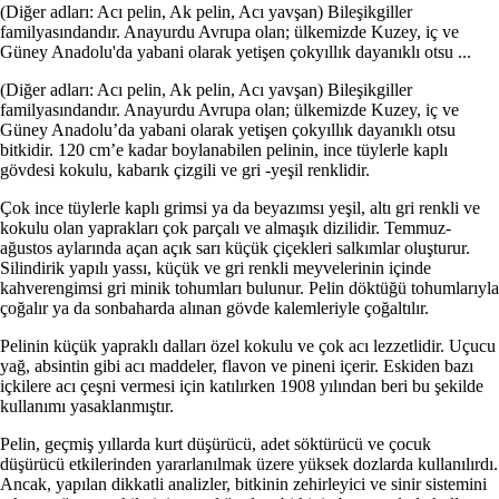
(Diğer adları: Acı pelin, Ak pelin, Acı yavşan) Bileşikgiller
familyasındandır. Anayurdu Avrupa olan; ülkemizde Kuzey, iç ve
Güney Anadolu'da yabani olarak yetişen çokyıllık dayanıklı otsu ...
(Diğer adları: Acı pelin, Ak pelin, Acı yavşan) Bileşikgiller
familyasındandır. Anayurdu Avrupa olan; ülkemizde Kuzey, iç ve
Güney Anadolu’da yabani olarak yetişen çokyıllık dayanıklı otsu
bitkidir. 120 cm’e kadar boylanabilen pelinin, ince tüylerle kaplı
gövdesi kokulu, kabarık çizgili ve gri -yeşil renklidir.
Çok ince tüylerle kaplı grimsi ya da beyazımsı yeşil, altı gri renkli ve
kokulu olan yaprakları çok parçalı ve almaşık dizilidir. Temmuz-
ağustos aylarında açan açık sarı küçük çiçekleri salkımlar oluşturur.
Silindirik yapılı yassı, küçük ve gri renkli meyvelerinin içinde
kahverengimsi gri minik tohumları bulunur. Pelin döktüğü tohumlarıyla
çoğalır ya da sonbaharda alınan gövde kalemleriyle çoğaltılır.
Pelinin küçük yapraklı dalları özel kokulu ve çok acı lezzetlidir. Uçucu
yağ, absintin gibi acı maddeler, flavon ve pineni içerir. Eskiden bazı
içkilere acı çeşni vermesi için katılırken 1908 yılından beri bu şekilde
kullanımı yasaklanmıştır.
Pelin, geçmiş yıllarda kurt düşürücü, adet söktürücü ve çocuk
düşürücü etkilerinden yararlanılmak üzere yüksek dozlarda kullanılırdı.
Ancak, yapılan dikkatli analizler, bitkinin zehirleyici ve sinir sistemini