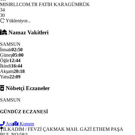
MISIRLI.COM.TR FATİH KARAGÜMRÜK
34
30
Yükleniyor...
Namaz Vakitleri
SAMSUN
İmsak
02:50
Güneş
05:00
Öğle
12:44
İkindi
16:44
Akşam
20:18
Yatsı
22:09
Nöbetçi Eczaneler
SAMSUN
GÜNDÜZ ECZANESİ
Ara
Konum
İLKADIM / FEVZİ ÇAKMAK MAH. GAZİ ETHEM PAŞA
BUL.NO:58/1