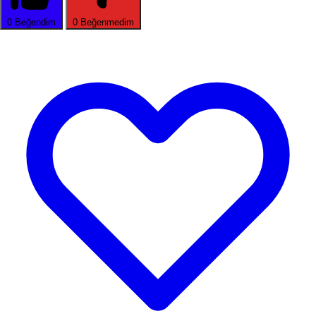
0
Beğendim
0
Beğenmedim