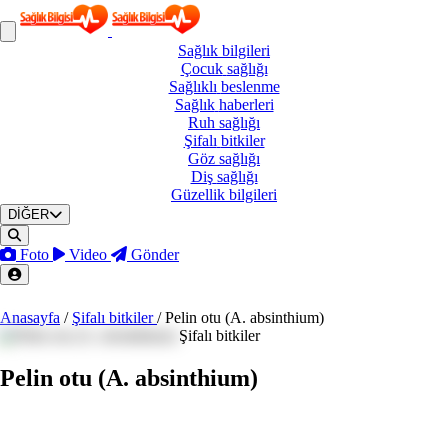
Sağlık
bilgileri
Çocuk
sağlığı
Sağlıklı
beslenme
Sağlık
haberleri
Ruh
sağlığı
Şifalı
bitkiler
Göz
sağlığı
Diş
sağlığı
Güzellik
bilgileri
DİĞER
Foto
Video
Gönder
Anasayfa
/
Şifalı bitkiler
/
Pelin otu (A. absinthium)
Şifalı bitkiler
Pelin otu (A. absinthium)