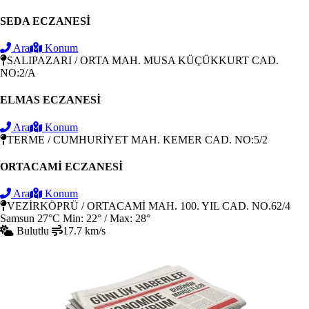
SEDA ECZANESİ
Ara
Konum
SALIPAZARI / ORTA MAH. MUSA KÜÇÜKKURT CAD.
NO:2/A
ELMAS ECZANESİ
Ara
Konum
TERME / CUMHURİYET MAH. KEMER CAD. NO:5/2
ORTACAMİ ECZANESİ
Ara
Konum
VEZİRKÖPRÜ / ORTACAMİ MAH. 100. YIL CAD. NO.62/4
Samsun
27°C
Min: 22° / Max: 28°
Bulutlu
17.7 km/s