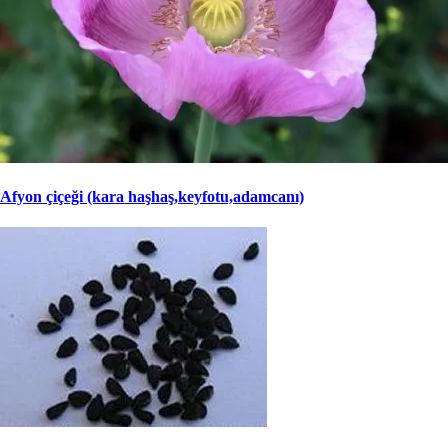
Afyon çiçeği (kara haşhaş,keyfotu,adamcanı)