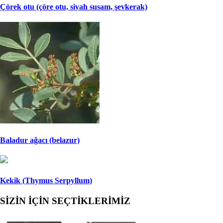
Çörek otu (çöre otu, siyah susam, şevkerak)
Baladur ağacı (belazur)
Kekik (Thymus Serpyllum)
SİZİN İÇİN SEÇTİKLERİMİZ