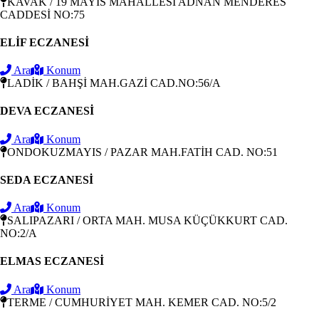
KAVAK / 19 MAYIS MAHALLESİ ADNAN MENDERES
CADDESİ NO:75
ELİF ECZANESİ
Ara
Konum
LADİK / BAHŞİ MAH.GAZİ CAD.NO:56/A
DEVA ECZANESİ
Ara
Konum
ONDOKUZMAYIS / PAZAR MAH.FATİH CAD. NO:51
SEDA ECZANESİ
Ara
Konum
SALIPAZARI / ORTA MAH. MUSA KÜÇÜKKURT CAD.
NO:2/A
ELMAS ECZANESİ
Ara
Konum
TERME / CUMHURİYET MAH. KEMER CAD. NO:5/2