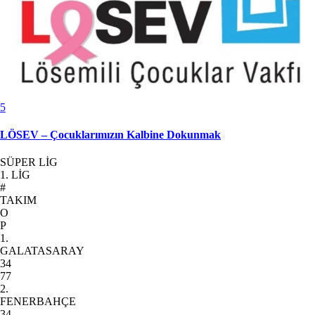
5
LÖSEV – Çocuklarımızın Kalbine Dokunmak
SÜPER LİG
1. LİG
#
TAKIM
O
P
1.
GALATASARAY
34
77
2.
FENERBAHÇE
34