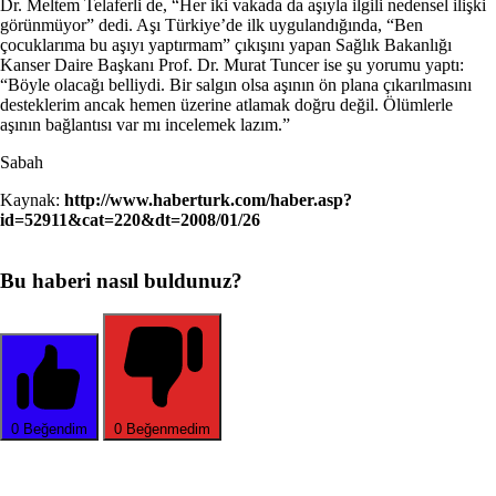
Dr. Meltem Telaferli de, “Her iki vakada da aşıyla ilgili nedensel ilişki
görünmüyor” dedi. Aşı Türkiye’de ilk uygulandığında, “Ben
çocuklarıma bu aşıyı yaptırmam” çıkışını yapan Sağlık Bakanlığı
Kanser Daire Başkanı Prof. Dr. Murat Tuncer ise şu yorumu yaptı:
“Böyle olacağı belliydi. Bir salgın olsa aşının ön plana çıkarılmasını
desteklerim ancak hemen üzerine atlamak doğru değil. Ölümlerle
aşının bağlantısı var mı incelemek lazım.”
Sabah
Kaynak:
http://www.haberturk.com/haber.asp?
id=52911&cat=220&dt=2008/01/26
Bu haberi nasıl buldunuz?
0
Beğendim
0
Beğenmedim