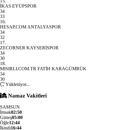
15.
İKAS EYÜPSPOR
34
33
16.
HESAP.COM ANTALYASPOR
34
32
17.
ZECORNER KAYSERİSPOR
34
30
18.
MISIRLI.COM.TR FATİH KARAGÜMRÜK
34
30
Yükleniyor...
Namaz Vakitleri
SAMSUN
İmsak
02:50
Güneş
05:00
Öğle
12:44
İkindi
16:44