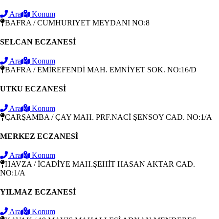
Ara
Konum
BAFRA / CUMHURIYET MEYDANI NO:8
SELCAN ECZANESİ
Ara
Konum
BAFRA / EMİREFENDİ MAH. EMNİYET SOK. NO:16/D
UTKU ECZANESİ
Ara
Konum
ÇARŞAMBA / ÇAY MAH. PRF.NACİ ŞENSOY CAD. NO:1/A
MERKEZ ECZANESİ
Ara
Konum
HAVZA / İCADİYE MAH.ŞEHİT HASAN AKTAR CAD.
NO:1/A
YILMAZ ECZANESİ
Ara
Konum