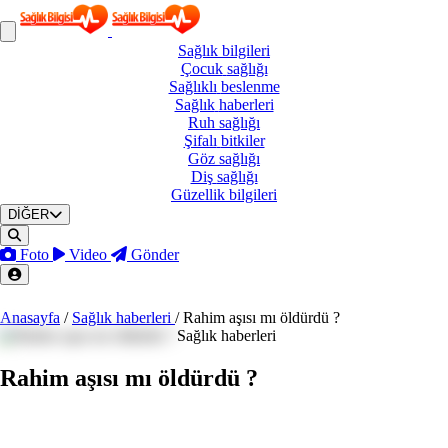
Sağlık
bilgileri
Çocuk
sağlığı
Sağlıklı
beslenme
Sağlık
haberleri
Ruh
sağlığı
Şifalı
bitkiler
Göz
sağlığı
Diş
sağlığı
Güzellik
bilgileri
DİĞER
Foto
Video
Gönder
Anasayfa
/
Sağlık haberleri
/
Rahim aşısı mı öldürdü ?
Sağlık haberleri
Rahim aşısı mı öldürdü ?