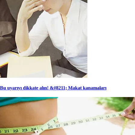
Bu uyarıyı dikkate alın! &#8211; Makat kanamaları