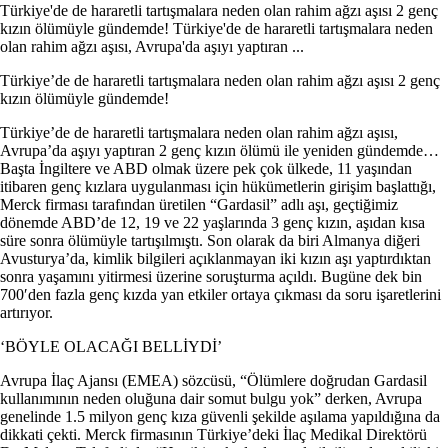
Türkiye'de de hararetli tartışmalara neden olan rahim ağzı aşısı 2 genç
kızın ölümüyle gündemde! Türkiye'de de hararetli tartışmalara neden
olan rahim ağzı aşısı, Avrupa'da aşıyı yaptıran ...
Türkiye’de de hararetli tartışmalara neden olan rahim ağzı aşısı 2 genç
kızın ölümüyle gündemde!
Türkiye’de de hararetli tartışmalara neden olan rahim ağzı aşısı,
Avrupa’da aşıyı yaptıran 2 genç kızın ölümü ile yeniden gündemde…
Başta İngiltere ve ABD olmak üzere pek çok ülkede, 11 yaşından
itibaren genç kızlara uygulanması için hükümetlerin girişim başlattığı,
Merck firması tarafından üretilen “Gardasil” adlı aşı, geçtiğimiz
dönemde ABD’de 12, 19 ve 22 yaşlarında 3 genç kızın, aşıdan kısa
süre sonra ölümüyle tartışılmıştı. Son olarak da biri Almanya diğeri
Avusturya’da, kimlik bilgileri açıklanmayan iki kızın aşı yaptırdıktan
sonra yaşamını yitirmesi üzerine soruşturma açıldı. Bugüne dek bin
700′den fazla genç kızda yan etkiler ortaya çıkması da soru işaretlerini
artırıyor.
‘BÖYLE OLACAĞI BELLİYDİ’
Avrupa İlaç Ajansı (EMEA) sözcüsü, “Ölümlere doğrudan Gardasil
kullanımının neden oluğuna dair somut bulgu yok” derken, Avrupa
genelinde 1.5 milyon genç kıza güvenli şekilde aşılama yapıldığına da
dikkati çekti. Merck firmasının Türkiye’deki İlaç Medikal Direktörü