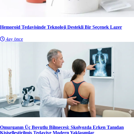
Hemoroid Tedavisinde Teknoloji Destekli Bir Seçenek Lazer
4ay önce
Omurganın Üç Boyutlu Bilmecesi: Skolyozda Erken Tanıdan
Kişiselleştirilmiş Tedaviye Modern Yaklaşımlar