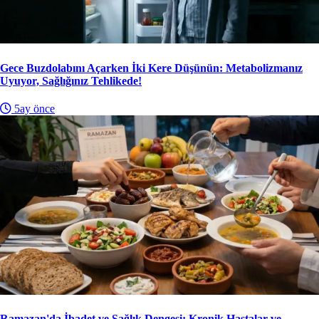
Gece Buzdolabını Açarken İki Kere Düşünün: Metabolizmanız
Uyuyor, Sağlığınız Tehlikede!
5ay önce
Ramazan'da İbadet ve Sağlık Dengesi: Kronik Hastalar ve