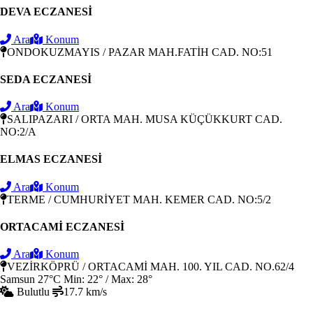
DEVA ECZANESİ
Ara
Konum
ONDOKUZMAYIS / PAZAR MAH.FATİH CAD. NO:51
SEDA ECZANESİ
Ara
Konum
SALIPAZARI / ORTA MAH. MUSA KÜÇÜKKURT CAD.
NO:2/A
ELMAS ECZANESİ
Ara
Konum
TERME / CUMHURİYET MAH. KEMER CAD. NO:5/2
ORTACAMİ ECZANESİ
Ara
Konum
VEZİRKÖPRÜ / ORTACAMİ MAH. 100. YIL CAD. NO.62/4
Samsun
27°C
Min: 22° / Max: 28°
Bulutlu
17.7 km/s