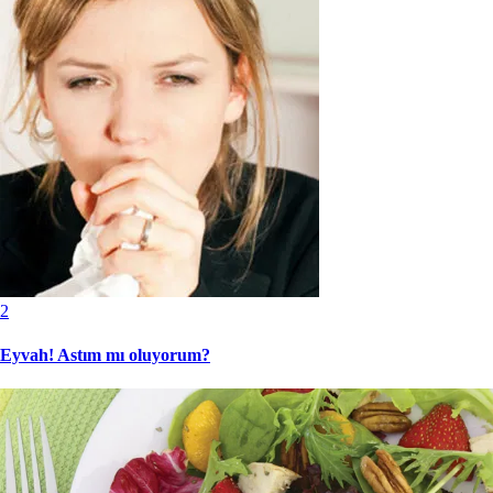
2
Eyvah! Astım mı oluyorum?