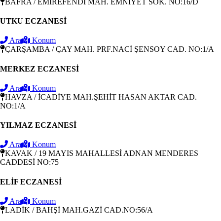
BAFRA / EMİREFENDİ MAH. EMNİYET SOK. NO:16/D
UTKU ECZANESİ
Ara
Konum
ÇARŞAMBA / ÇAY MAH. PRF.NACİ ŞENSOY CAD. NO:1/A
MERKEZ ECZANESİ
Ara
Konum
HAVZA / İCADİYE MAH.ŞEHİT HASAN AKTAR CAD.
NO:1/A
YILMAZ ECZANESİ
Ara
Konum
KAVAK / 19 MAYIS MAHALLESİ ADNAN MENDERES
CADDESİ NO:75
ELİF ECZANESİ
Ara
Konum
LADİK / BAHŞİ MAH.GAZİ CAD.NO:56/A