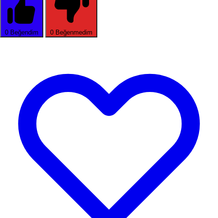
0
Beğendim
0
Beğenmedim