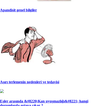
Apandisit genel bilgiler
Aşırı terlemenin nedenleri ve tedavisi
Eşler arasında &#8220;Kan uyuşmazlığı&#8221; han­gi
durumlarda ortaya çıkar ?