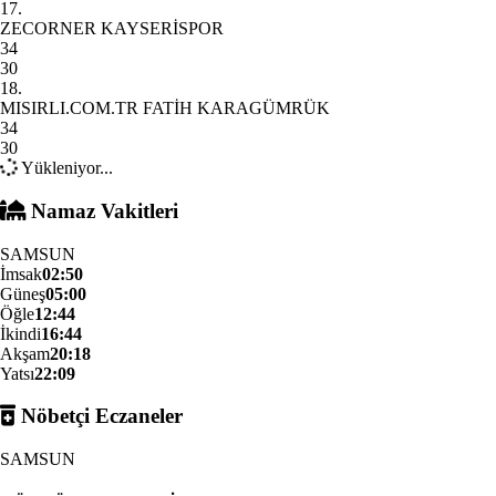
17.
ZECORNER KAYSERİSPOR
34
30
18.
MISIRLI.COM.TR FATİH KARAGÜMRÜK
34
30
Yükleniyor...
Namaz Vakitleri
SAMSUN
İmsak
02:50
Güneş
05:00
Öğle
12:44
İkindi
16:44
Akşam
20:18
Yatsı
22:09
Nöbetçi Eczaneler
SAMSUN