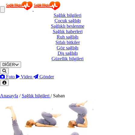
Sağlık
bilgileri
Çocuk
sağlığı
Sağlıklı
beslenme
Sağlık
haberleri
Ruh
sağlığı
Şifalı
bitkiler
Göz
sağlığı
Diş
sağlığı
Güzellik
bilgileri
DİĞER
Foto
Video
Gönder
Anasayfa
/
Sağlık bilgileri
/
Saban