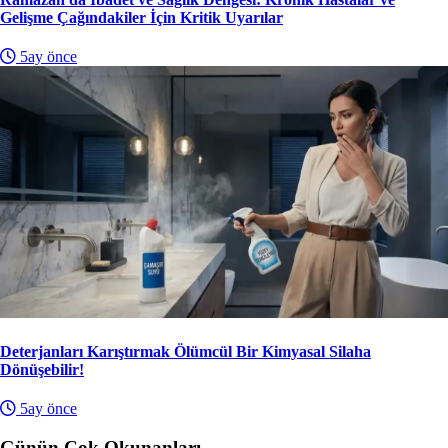
Gelişme Çağındakiler İçin Kritik Uyarılar
5ay önce
Deterjanları Karıştırmak Ölümcül Bir Kimyasal Silaha
Dönüşebilir!
5ay önce
Günün Çok Okunanları