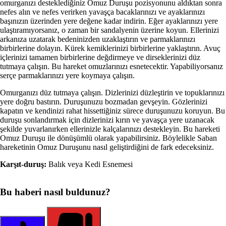
omurganızı desteklediğiniz Omuz Duruşu pozisyonunu aldıktan sonra
nefes alın ve nefes verirken yavaşça bacaklarınızı ve ayaklarınızı
başınızın üzerinden yere değene kadar indirin. Eğer ayaklarınızı yere
ulaştıramıyorsanız, o zaman bir sandalyenin üzerine koyun. Ellerinizi
arkanıza uzatarak bedeninizden uzaklaştırın ve parmaklarınızı
birbirlerine dolayın. Kürek kemiklerinizi bir­birlerine yaklaştırın. Avuç
içlerinizi tamamen birbirlerine değdirmeye ve dirseklerinizi düz
tutmaya çalışın. Bu hareket omuzlarınızı esnetecektir. Yapabiliyorsanız
serçe par­maklarınızı yere koymaya çalışın.
Omurganızı düz tutmaya çalışın. Dizlerinizi düzleştirin ve topuklarınızı
yere doğru bastırın. Duruşunuzu bozmadan gevşeyin. Gözlerinizi
kapatın ve kendinizi rahat hissettiği­niz sürece duruşunuzu koruyun. Bu
duruşu sonlandırmak için dizlerinizi kırın ve yavaşça yere uzanacak
şekilde yu­varlanırken ellerinizle kalçalarınızı destekleyin. Bu hareke­ti
Omuz Duruşu ile dönüşümlü olarak yapabilirsiniz. Böy­lelikle Saban
hareketinin Omuz Duruşunu nasıl geliştirdi­ğini de fark edeceksiniz.
Karşıt-duruş:
Balık veya Kedi Esnemesi
Bu haberi nasıl buldunuz?